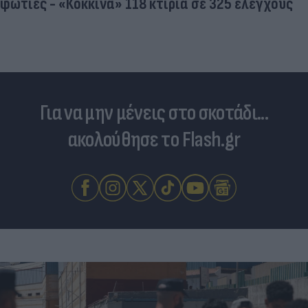
φωτιές - «Κόκκινα» 118 κτίρια σε 325 ελέγχους
Για να μην μένεις στο σκοτάδι...
ακολούθησε το Flash.gr