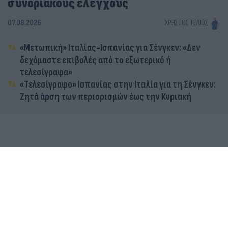
συνοριακούς ελέγχους
07.08.2026
ΧΡΉΣΤΟΣ ΤΈΛΙΟΣ
«Μετωπική» Ιταλίας-Ισπανίας για Σένγκεν: «Δεν
δεχόμαστε επιβολές από το εξωτερικό ή
τελεσίγραφα»
«Τελεσίγραφο» Ισπανίας στην Ιταλία για τη Σένγκεν:
Ζητά άρση των περιορισμών έως την Κυριακή