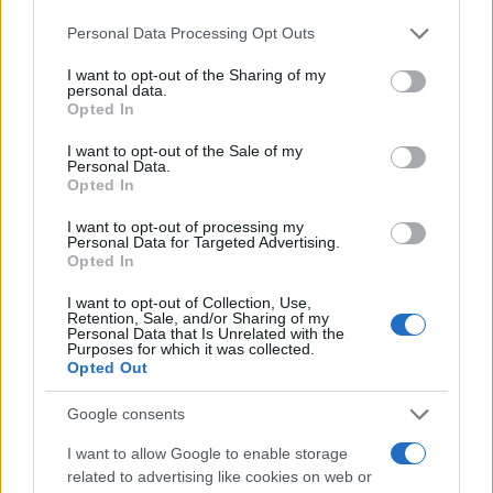
καθώς το Εφετείο δεν εξετάζει μόνο την έφεση που
Please note that this website/app uses one or more Google
Personal Data Processing Opt Outs
έχει ασκήσει ο ίδιος ο κατηγορούμενος, αλλά και
services and may gather and store information including but
not limited to your visit or usage behaviour. You may click to
I want to opt-out of the Sharing of my
εκείνη της Εισαγγελίας Εφετών, η οποία ζητά
personal data.
grant or deny consent to Google and its third-party tags to
αυστηρότερη αξιολόγηση της υπόθεσης.
Opted In
use your data for below specified purposes in below Google
consent section.
I want to opt-out of the Sale of my
Personal Data.
Συγκεκριμένα, η εισαγγελική έφεση ζητά να
Opted In
επανεξεταστεί η αθωωτική κρίση για την υπόθεση
I want to opt-out of processing my
του 16χρονου, ενώ παράλληλα αμφισβητεί το ύψος
Personal Data for Targeted Advertising.
Opted In
της ποινής που επιβλήθηκε πρωτοδίκως,
εκτιμώντας ότι δεν ανταποκρίνεται στη
I want to opt-out of Collection, Use,
Retention, Sale, and/or Sharing of my
σοβαρότητα των πράξεων και στη βλάβη που,
Personal Data that Is Unrelated with the
Purposes for which it was collected.
σύμφωνα με το κατηγορητήριο, υπέστησαν τα
Opted Out
θύματα.
Google consents
I want to allow Google to enable storage
related to advertising like cookies on web or