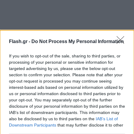
Flash.gr -
Do Not Process My Personal Information
If you wish to opt-out of the sale, sharing to third parties, or
processing of your personal or sensitive information for
targeted advertising by us, please use the below opt-out
Παρά την καταδίκη του, ο ηθοποιός και σκηνοθέτης
section to confirm your selection. Please note that after your
opt-out request is processed you may continue seeing
παρέμεινε ελεύθερος με περιοριστικούς όρους,
interest-based ads based on personal information utilized by
καθώς το δικαστήριο είχε χορηγήσει ανασταλτικό
us or personal information disclosed to third parties prior to
αποτέλεσμα στην έφεσή του. Είχε προηγουμένως
your opt-out. You may separately opt-out of the further
παραμείνει προφυλακισμένος για διάστημα 17
disclosure of your personal information by third parties on the
IAB’s list of downstream participants. This information may
μηνών.
also be disclosed by us to third parties on the
IAB’s List of
Downstream Participants
that may further disclose it to other
Η σημερινή διαδικασία αποκτά ιδιαίτερη βαρύτητα,
third parties.