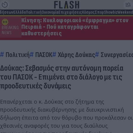
ιδήσεων
Ελλάδα
Πολιτική
Οικονομία
Επιχειρήσεις
Κόσμος
Σπορ
Showbiz
Weekend
Κίνηση: Κυκλοφοριακό «έμφραγμα» στον
Πειραιά - Πού καταγράφονται
BREAKING
καθυστερήσεις
NEWS
Πολιτική
ΠΑΣΟΚ
Χάρης Δούκας
Συνεργασίε
Δούκας: Σεβασμός στην αυτόνομη πορεία
του ΠΑΣΟΚ - Επιμένει στο διάλογο με τις
προοδευτικές δυνάμεις
Επανέρχεται ο κ. Δούκας στο ζήτημα της
προοδευτικής διακυβέρνησης με διευκρινιστική
δήλωση έπειτα από τον θόρυβο που προκάλεσαν οι
χθεσινές αναφορές του για τους διαύλους