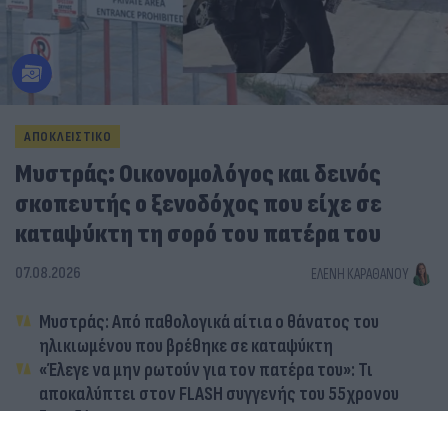
ΑΠΟΚΛΕΙΣΤΙΚΟ
Μυστράς: Οικονομολόγος και δεινός
σκοπευτής ο ξενοδόχος που είχε σε
καταψύκτη τη σορό του πατέρα του
07.08.2026
ΕΛΈΝΗ ΚΑΡΑΘΆΝΟΥ
Μυστράς: Από παθολογικά αίτια ο θάνατος του
ηλικιωμένου που βρέθηκε σε καταψύκτη
«Έλεγε να μην ρωτούν για τον πατέρα του»: Τι
αποκαλύπτει στον FLASH συγγενής του 55χρονου
ξενοδόχου