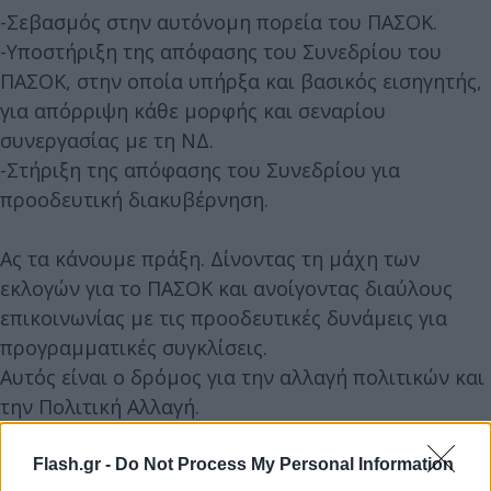
-Σεβασμός στην αυτόνομη πορεία του ΠΑΣΟΚ.
-Υποστήριξη της απόφασης του Συνεδρίου του
ΠΑΣΟΚ, στην οποία υπήρξα και βασικός εισηγητής,
για απόρριψη κάθε μορφής και σεναρίου
συνεργασίας με τη ΝΔ.
-Στήριξη της απόφασης του Συνεδρίου για
προοδευτική διακυβέρνηση.
Ας τα κάνουμε πράξη. Δίνοντας τη μάχη των
εκλογών για το ΠΑΣΟΚ και ανοίγοντας διαύλους
επικοινωνίας με τις προοδευτικές δυνάμεις για
προγραμματικές συγκλίσεις.
Αυτός είναι ο δρόμος για την αλλαγή πολιτικών και
την Πολιτική Αλλαγή.
Flash.gr -
Do Not Process My Personal Information