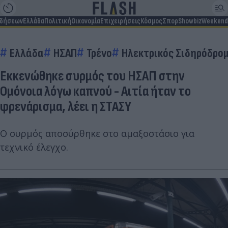
ιδήσεων
Ελλάδα
Πολιτική
Οικονομία
Επιχειρήσεις
Κόσμος
Σπορ
Showbiz
Weekend
Ελλάδα
ΗΣΑΠ
Τρένο
Ηλεκτρικός Σιδηρόδρο
Εκκενώθηκε συρμός του ΗΣΑΠ στην
Ομόνοια λόγω καπνού - Αιτία ήταν το
φρενάρισμα, λέει η ΣΤΑΣΥ
Ο συρμός αποσύρθηκε στο αμαξοστάσιο για
τεχνικό έλεγχο.