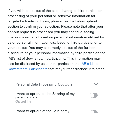
If you wish to opt-out of the sale, sharing to third parties, or
processing of your personal or sensitive information for
targeted advertising by us, please use the below opt-out
section to confirm your selection. Please note that after your
opt-out request is processed you may continue seeing
interest-based ads based on personal information utilized by
us or personal information disclosed to third parties prior to
your opt-out. You may separately opt-out of the further
disclosure of your personal information by third parties on the
IAB’s list of downstream participants. This information may
also be disclosed by us to third parties on the
IAB’s List of
Downstream Participants
that may further disclose it to other
third parties.
Please note that this website/app uses one or more Google
Personal Data Processing Opt Outs
services and may gather and store information including but
not limited to your visit or usage behaviour. You may click to
I want to opt-out of the Sharing of my
personal data.
Το τέλος στελεχών του ΣΚΑΪ: Το χρονικό ενός
grant or deny consent to Google and its third-party tags to
Opted In
use your data for below specified purposes in below Google
προαναγγελθέντος «θανάτου» με σφραγίδα Γιάννη
consent section.
I want to opt-out of the Sale of my
Αλαφούζου