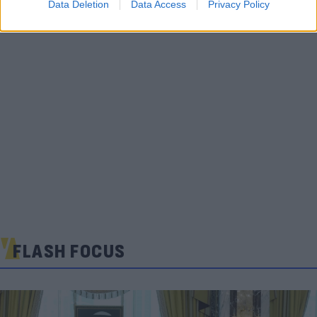
Data Deletion
Data Access
Privacy Policy
FLASH FOCUS