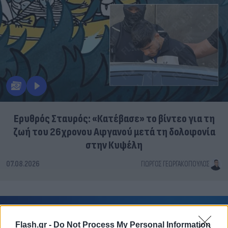
Ερυθρός Σταυρός: «Κατέβασε» το βίντεο για τη
ζωή του 26χρονου Αφγανού μετά τη δολοφονία
στην Κυψέλη
07.08.2026
ΓΙΏΡΓΟΣ ΓΕΩΡΓΑΚΌΠΟΥΛΟΣ
Flash.gr -
Do Not Process My Personal Information