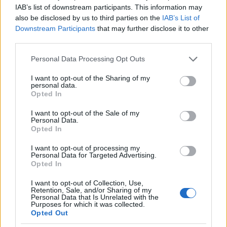
συμμορφώθηκαν οι 251 και δηλώθηκαν επιπλέον
IAB’s list of downstream participants. This information may
17,5 εκατ. ευρώ φορολογητέες εκροές.
also be disclosed by us to third parties on the
IAB’s List of
Downstream Participants
that may further disclose it to other
third parties.
Παράλληλα το 2025 οι ελεγκτές της ΑΑΔΕ
Please note that this website/app uses one or more Google
ολοκλήρωσαν 159 έρευνες
απάτης ΦΠΑ
,
Personal Data Processing Opt Outs
services and may gather and store information including but
καλύπτοντας τον ετήσιο στόχο των 155 ερευνών με
not limited to your visit or usage behaviour. You may click to
I want to opt-out of the Sharing of my
personal data.
την παραβατικότητα να ανέρχεται στο 81,1% έναντι
grant or deny consent to Google and its third-party tags to
Opted In
use your data for below specified purposes in below Google
ετήσιου στόχου 70%. Από τις έρευνες προέκυψαν
consent section.
I want to opt-out of the Sale of my
129 περιπτώσεις εντοπισμού εξαφανισμένων
Personal Data.
εμπόρων που συνδέονται με ενδοκοινοτική απάτη
Opted In
στον ΦΠΑ με διαφυγόντα έσοδα ύψους 9,9 εκατ.
I want to opt-out of processing my
ευρώ και ακολούθησε η διαδικασία
Personal Data for Targeted Advertising.
Opted In
απενεργοποίησης του κοινοτικού τους ΑΦΜ.
I want to opt-out of Collection, Use,
Retention, Sale, and/or Sharing of my
Όσον αφορά στις επιστροφές ΦΠΑ ο σχεδιασμός
Personal Data that Is Unrelated with the
Purposes for which it was collected.
της ΑΑΔΕ για το 2026 προβλέπει ότι τουλάχιστον το
Opted Out
95% θα είναι άμεσες με τα στοιχεία να δείχνουν ότι