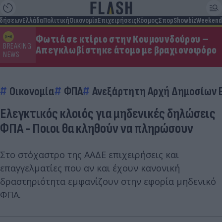
ιδήσεων
Ελλάδα
Πολιτική
Οικονομία
Επιχειρήσεις
Κόσμος
Σπορ
Showbiz
Weekend
Φωτιά σε κτίριο στην Κουμουνδούρου –
BREAKING
Απεγκλωβίστηκε άτομο με βραχιονοφόρο
NEWS
Οικονομία
ΦΠΑ
Ανεξάρτητη Αρχή Δημοσίων 
Ελεγκτικός κλοιός για μηδενικές δηλώσεις
ΦΠΑ - Ποιοι θα κληθούν να πληρώσουν
Στο στόχαστρο της ΑΑΔΕ επιχειρήσεις και
επαγγελματίες που αν και έχουν κανονική
δραστηριότητα εμφανίζουν στην εφορία μηδενικό
ΦΠΑ.