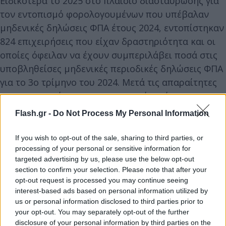
Ειδικότερα το 2025 στο πλαίσιο διασταύρωσης για
τον εντοπισμό φορολογουμένων που υπέβαλαν
μηδενικές δηλώσεις ΦΠΑ έτους 2024, εντοπίστηκαν
824 επιχειρήσεις που είχαν δραστηριότητα και οι
οποίες όφειλαν να έχουν συμπεριλάβει ποσά στις
υποβληθείσες μηδενικές περιοδικές δηλώσεις ΦΠΑ
για το 3ο τρίμηνο του 2024. Μετά τις απαραίτητες
επιχειρησιακές και επικοινωνιακές ενέργειες της
Διεύθυνσης Φορολογικής Συμμόρφωσης,
Flash.gr -
Do Not Process My Personal Information
συμμορφώθηκαν 103 επιχειρήσεις υποβάλλοντας
534 τροποποιητικές δηλώσεις ΦΠΑ. Το ποσό των
If you wish to opt-out of the sale, sharing to third parties, or
φορολογικών εκροών που δηλώθηκε ανήλθε σε 9,8
processing of your personal or sensitive information for
targeted advertising by us, please use the below opt-out
εκατ. ευρώ. Επίσης με την αξιοποίηση δεδομένων
section to confirm your selection. Please note that after your
του myData, εντοπίστηκαν 553 επιχειρήσεις που
opt-out request is processed you may continue seeing
είχαν υποβάλει κενές-μηδενικές δηλώσεις ΦΠΑ για
interest-based ads based on personal information utilized by
us or personal information disclosed to third parties prior to
το 3ο τρίμηνο του 2023, ενώ είχαν επιχειρηματική
your opt-out. You may separately opt-out of the further
δραστηριότητα. Από τις 553 επιχειρήσεις
disclosure of your personal information by third parties on the