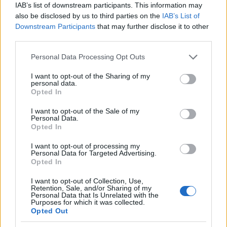
IAB’s list of downstream participants. This information may
πολιτών», τόνισε ο Μιχάλης Χρυσοχοΐδης,
also be disclosed by us to third parties on the
IAB’s List of
ευχαριστώντας θερμά τους αδελφούς
Downstream Participants
that may further disclose it to other
Αγγελόπουλους για την έμπρακτη προσφορά τους.
third parties.
Please note that this website/app uses one or more Google
Personal Data Processing Opt Outs
services and may gather and store information including but
not limited to your visit or usage behaviour. You may click to
I want to opt-out of the Sharing of my
personal data.
grant or deny consent to Google and its third-party tags to
Opted In
use your data for below specified purposes in below Google
consent section.
I want to opt-out of the Sale of my
Personal Data.
Opted In
I want to opt-out of processing my
Personal Data for Targeted Advertising.
Opted In
I want to opt-out of Collection, Use,
Retention, Sale, and/or Sharing of my
Personal Data that Is Unrelated with the
Purposes for which it was collected.
Opted Out