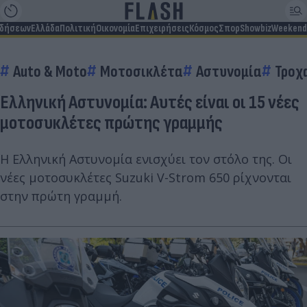
ιδήσεων
Ελλάδα
Πολιτική
Οικονομία
Επιχειρήσεις
Κόσμος
Σπορ
Showbiz
Weekend
Auto & Moto
Μοτοσικλέτα
Αστυνομία
Τροχα
Ελληνική Αστυνομία: Αυτές είναι οι 15 νέες
μοτοσυκλέτες πρώτης γραμμής
Η Ελληνική Αστυνομία ενισχύει τον στόλο της. Οι
νέες μοτοσυκλέτες Suzuki V-Strom 650 ρίχνονται
στην πρώτη γραμμή.