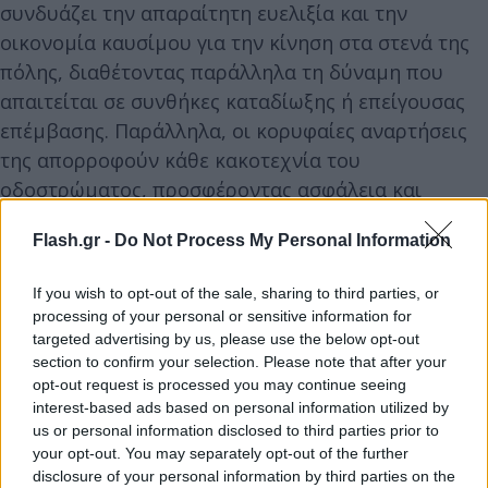
συνδυάζει την απαραίτητη ευελιξία και την
οικονομία καυσίμου για την κίνηση στα στενά της
πόλης, διαθέτοντας παράλληλα τη δύναμη που
απαιτείται σε συνθήκες καταδίωξης ή επείγουσας
επέμβασης. Παράλληλα, οι κορυφαίες αναρτήσεις
της απορροφούν κάθε κακοτεχνία του
οδοστρώματος, προσφέροντας ασφάλεια και
σταθερότητα σε κάθε έδαφος.
Flash.gr -
Do Not Process My Personal Information
Στόχος η ασφάλεια του πολίτη
If you wish to opt-out of the sale, sharing to third parties, or
processing of your personal or sensitive information for
Ο κύριος στόχος της ένταξης των νέων δικύκλων
targeted advertising by us, please use the below opt-out
είναι ξεκάθαρος: η άμεση ενσωμάvalidation τους σε
section to confirm your selection. Please note that after your
opt-out request is processed you may continue seeing
ειδικά σχέδια περιπολιών και επιχειρήσεων, εκεί
interest-based ads based on personal information utilized by
όπου οι ανάγκες είναι αυξημένες. «Κάθε ενίσχυση
us or personal information disclosed to third parties prior to
της Ελληνικής Αστυνομίας με νέα, σύγχρονα μέσα
your opt-out. You may separately opt-out of the further
disclosure of your personal information by third parties on the
είναι μια ουσιαστική επένδυση στην ασφάλεια των