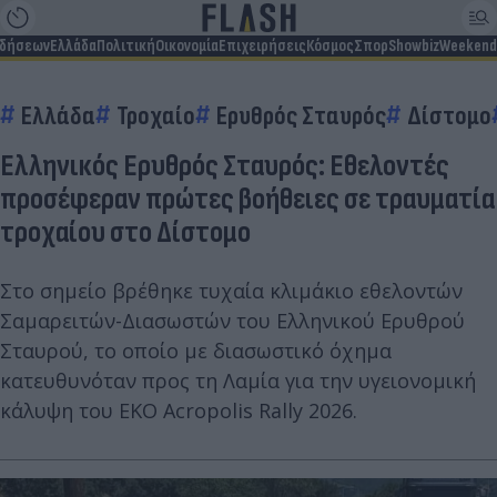
ιδήσεων
Ελλάδα
Πολιτική
Οικονομία
Επιχειρήσεις
Κόσμος
Σπορ
Showbiz
Weekend
Ελλάδα
Τροχαίο
Ερυθρός Σταυρός
Δίστομο
Ελληνικός Ερυθρός Σταυρός: Εθελοντές
προσέφεραν πρώτες βοήθειες σε τραυματία
τροχαίου στο Δίστομο
Στο σημείο βρέθηκε τυχαία κλιμάκιο εθελοντών
Σαμαρειτών-Διασωστών του Ελληνικού Ερυθρού
Σταυρού, το οποίο με διασωστικό όχημα
κατευθυνόταν προς τη Λαμία για την υγειονομική
κάλυψη του EKO Acropolis Rally 2026.