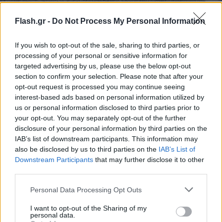
Flash.gr -
Do Not Process My Personal Information
Ελληνικός Ερυθρός Σταυρός
If you wish to opt-out of the sale, sharing to third parties, or
processing of your personal or sensitive information for
Χωρίς να χαθεί πολύτιμος χρόνος, του παρείχαν
targeted advertising by us, please use the below opt-out
τις απαραίτητες Πρώτες Βοήθειες, ενώ
section to confirm your selection. Please note that after your
προχώρησαν και στην τοποθέτηση αυχενικού
opt-out request is processed you may continue seeing
κολάρου, καθώς υπήρχε υποψία τραυματισμού
interest-based ads based on personal information utilized by
us or personal information disclosed to third parties prior to
στην αυχενική μοίρα της σπονδυλικής στήλης.
your opt-out. You may separately opt-out of the further
disclosure of your personal information by third parties on the
IAB’s list of downstream participants. This information may
also be disclosed by us to third parties on the
IAB’s List of
Downstream Participants
that may further disclose it to other
third parties.
Please note that this website/app uses one or more Google
Personal Data Processing Opt Outs
services and may gather and store information including but
not limited to your visit or usage behaviour. You may click to
I want to opt-out of the Sharing of my
personal data.
grant or deny consent to Google and its third-party tags to