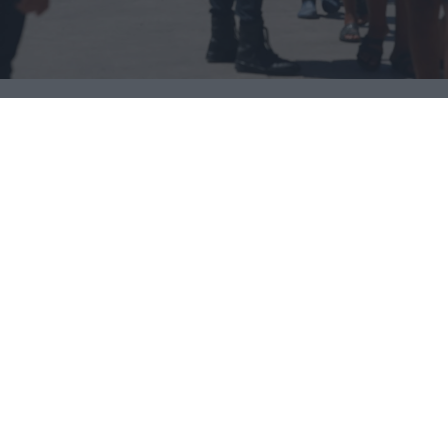
«Τορπίλη» στην ευρωπαϊκή ενότητα: Η
Ισπανία απαντά στην Ιταλία με
συνοριακούς ελέγχους
07.08.2026
ΧΡΉΣΤΟΣ ΤΈΛΙΟΣ
«Μετωπική» Ιταλίας-Ισπανίας για Σένγκεν: «Δεν
δεχόμαστε επιβολές από το εξωτερικό ή
τελεσίγραφα»
«Τελεσίγραφο» Ισπανίας στην Ιταλία για τη Σένγκεν:
Ζητά άρση των περιορισμών έως την Κυριακή