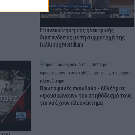
Επανεκκίνηση της ηλεκτρικής
διασύνδεσης με τη συμμετοχή της
Γαλλικής Meridiam
Πρωτοφανές σκάνδαλο - Aθλήτριες
«φουσκώνουν» τον στηθόδεσμό τους
για να έχουν πλεονέκτημα
 την