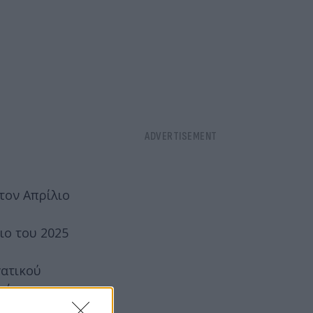
τον Απρίλιο
ιο του 2025
γατικού
ειώνοντας
χέση με τον