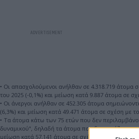
• Οι απασχολούμενοι ανήλθαν σε 4.318.719 άτομα σ
του 2025 (-0,1%) και μείωση κατά 9.887 άτομα σε σχ
• Οι άνεργοι ανήλθαν σε 452.305 άτομα σημειώνοντ
(6,3%) και μείωση κατά 49.471 άτομα σε σχέση με το
• Τα άτομα κάτω των 75 ετών που δεν περιλαμβάνον
δυναμικού", δηλαδή τα άτομα που δεν εργάζονται ο
μείωση κατά 57.141 άτομα σε σχέση με τον Απρίλιο 