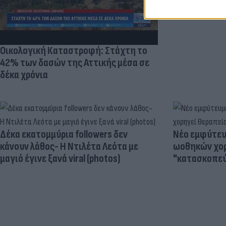
Οικολογική Καταστροφή: Στάχτη το
42% των δασών της Αττικής μέσα σε
δέκα χρόνια
Δέκα εκατομμύρια followers δεν
Νέο εμφύτευμ
κάνουν λάθος- Η Ντιλέτα Λεότα με
ωοθηκών χορ
μαγιό έγινε ξανά viral (photos)
"κατασκοπεύ