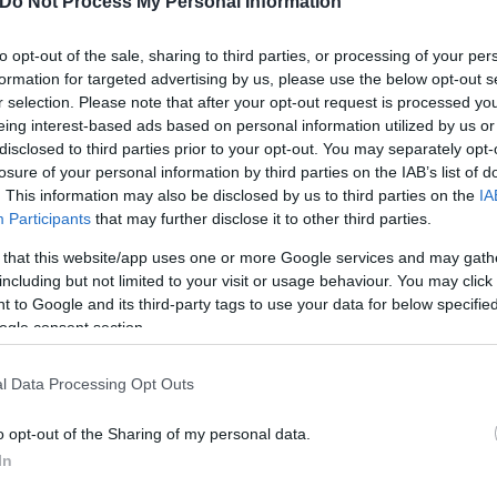
Do Not Process My Personal Information
to opt-out of the sale, sharing to third parties, or processing of your per
formation for targeted advertising by us, please use the below opt-out s
ερο
Flash.gr
στην αναζήτηση της
Google
r selection. Please note that after your opt-out request is processed y
eing interest-based ads based on personal information utilized by us or
disclosed to third parties prior to your opt-out. You may separately opt-
losure of your personal information by third parties on the IAB’s list of
. This information may also be disclosed by us to third parties on the
IA
Participants
that may further disclose it to other third parties.
 that this website/app uses one or more Google services and may gath
including but not limited to your visit or usage behaviour. You may click 
 to Google and its third-party tags to use your data for below specifi
ogle consent section.
α για ανέργους - Θέσεις εργασίας σε ιδιωτικό και
l Data Processing Opt Outs
ανεργία των νέων: «Πλέον είμαστε κάτω από τον
o opt-out of the Sharing of my personal data.
In