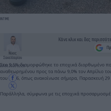
INTIME
Κάνε κλικ και δες περισσότ
Νίκος
Σακελλαρίου
Στο 9,5% διαμορφώθηκε το εποχικά διορθωμένο 
29.05.2026 12:26
αναθεωρημένου προς τα πάνω 9,0% τον Απρίλιο το
του 2026, όπως ανακοίνωσε σήμερα, Παρασκευή 29
Παράλληλα, σύμφωνα με τις εποχικά προσαρμοσμέν