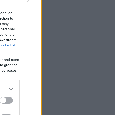
sonal or
ection to
ou may
 personal
out of the
 downstream
B’s List of
er and store
to grant or
ed purposes