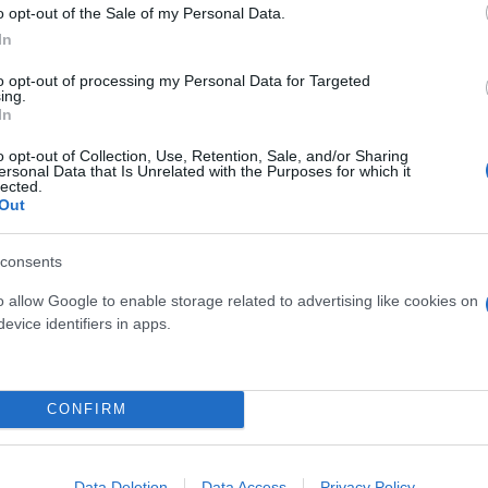
o opt-out of the Sale of my Personal Data.
In
to opt-out of processing my Personal Data for Targeted
ing.
Τ
In
o opt-out of Collection, Use, Retention, Sale, and/or Sharing
ersonal Data that Is Unrelated with the Purposes for which it
lected.
Out
consents
o allow Google to enable storage related to advertising like cookies on
evice identifiers in apps.
osition για Κωνσταντέλια
CONFIRM
τ»
Καλοκαιρινές διακοπές: Γι
ελεύθερος χρόνος είναι α
για την ψυχική υγεία των
Data Deletion
Data Access
Privacy Policy