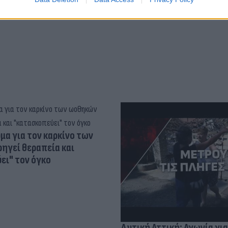
α για τον καρκίνο των
ηγεί θεραπεία και
ει" τον όγκο
Δυτική Αττική: Αγωνία για