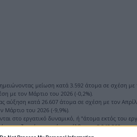
ημειώνοντας μείωση κατά 3.592 άτομα σε σχέση με 
έση με τον Μάρτιο του 2026 (-0,2%).
ας αύξηση κατά 26.607 άτομα σε σχέση με τον Απρίλ
ν Μάρτιο του 2026 (-9,9%).
ται στο εργατικό δυναμικό, ή "άτομα εκτός του ερ
ύτε αναζητούν εργασία, ανήλθαν σε 2.949.960, σημ
του 2025 (-1,9%) και αύξηση κατά 52.020 άτομα σε σ