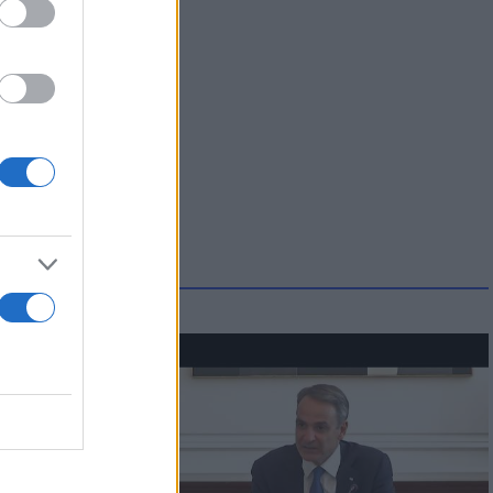
ατί ο
παραίτητος
 παιδιών