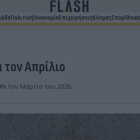
λάδα
Πολιτική
Οικονομία
Επιχειρήσεις
Κόσμος
Σπορ
Showb
α τον Απρίλιο
% τον Μάρτιο του 2026.