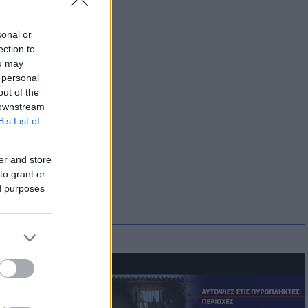
κευή
sonal or
ection to
ou may
 personal
out of the
 downstream
B’s List of
er and store
to grant or
ed purposes