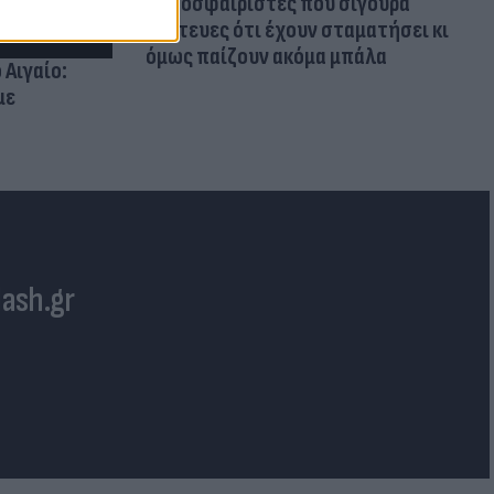
Ποδοσφαιριστές που σίγουρα
πίστευες ότι έχουν σταματήσει κι
όμως παίζουν ακόμα μπάλα
 Αιγαίο:
με
lash.gr