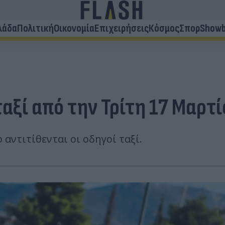
λάδα
Πολιτική
Οικονομία
Επιχειρήσεις
Κόσμος
Σπορ
Showb
ταξί από την Τρίτη 17 Μαρτ
αντιτίθενται οι οδηγοί ταξί.