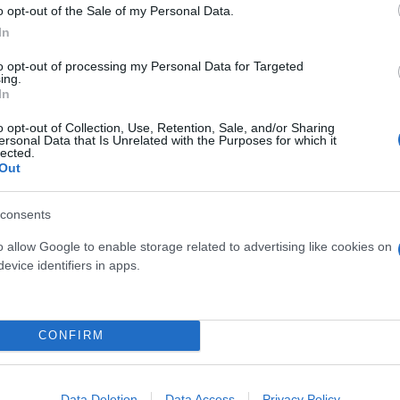
τον θεό» - Η κυρία Μέσι
Και οι μαϊμούδες έχουν κατ
o opt-out of the Sale of my Personal Data.
 στο Instagram, την
επιστήμονες ρίχνουν φως
In
ι η σύντροφος του
"φιλίες" μεταξύ διαφορε
to opt-out of processing my Personal Data for Targeted
hoto)
ing.
In
o opt-out of Collection, Use, Retention, Sale, and/or Sharing
ersonal Data that Is Unrelated with the Purposes for which it
lected.
Out
consents
o allow Google to enable storage related to advertising like cookies on
evice identifiers in apps.
τίνια: 3,5 φορές
 ο κίνδυνος σοβαρής
ς κάκωσης
CONFIRM
Data Deletion
Data Access
Privacy Policy