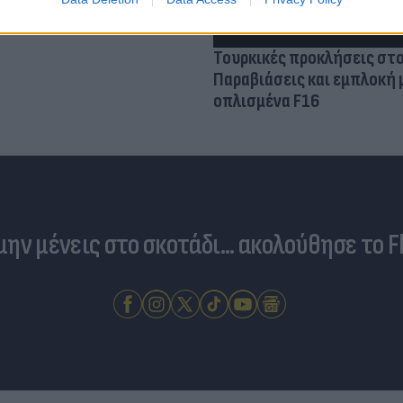
Τουρκικές προκλήσεις στο
Παραβιάσεις και εμπλοκή 
οπλισμένα F16
 μην μένεις στο σκοτάδι... ακολούθησε το F