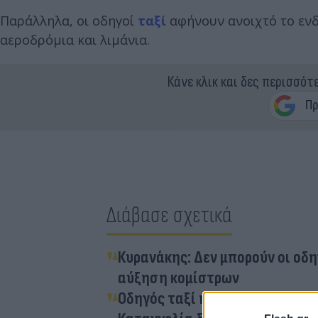
Παράλληλα, οι οδηγοί
ταξί
αφήνουν ανοιχτό το ενδ
αεροδρόμια και λιμάνια.
Κάνε κλικ και δες περισσότ
Διάβασε σχετικά
Κυρανάκης: Δεν μπορούν οι οδη
αύξηση κομίστρων
Οδηγός ταξί ήθελε να χρεώσει