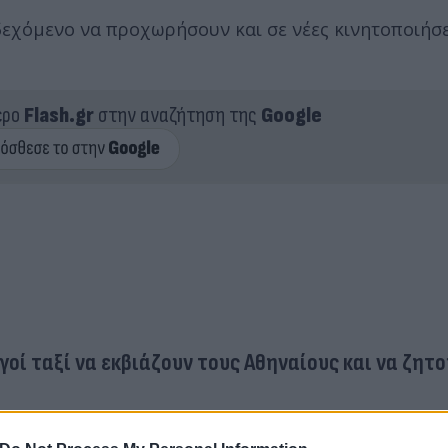
εχόμενο να προχωρήσουν και σε νέες κινητοποιήσε
ερο
Flash.gr
στην αναζήτηση της
Google
γοί ταξί να εκβιάζουν τους Αθηναίους και να ζητ
 60 ευρώ τη διαδρομή Κηφισιά έως Αργυρούπολη -