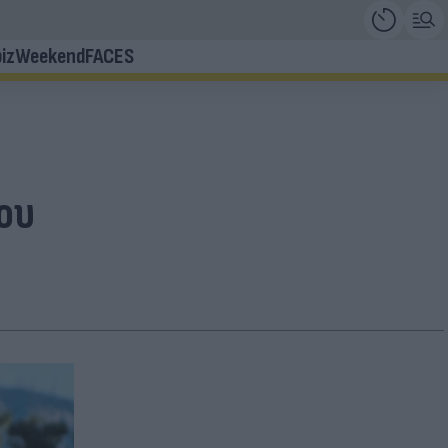
iz
Weekend
FACES
ίου