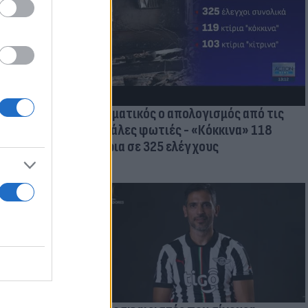
οικίδια! Οι
 στις
τικών ειδών
Δραματικός ο απολογισμός από τις
μεγάλες φωτιές - «Κόκκινα» 118
κτίρια σε 325 ελέγχους