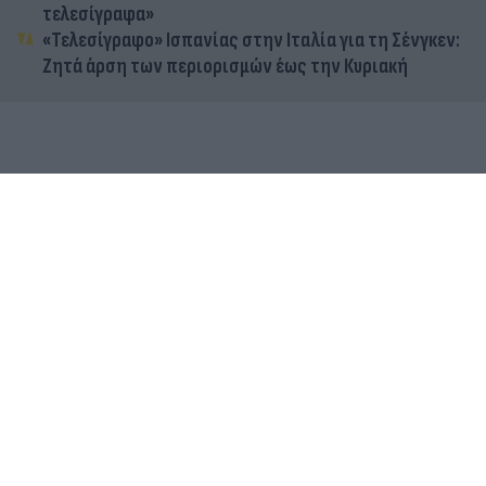
τελεσίγραφα»
«Τελεσίγραφο» Ισπανίας στην Ιταλία για τη Σένγκεν:
Ζητά άρση των περιορισμών έως την Κυριακή