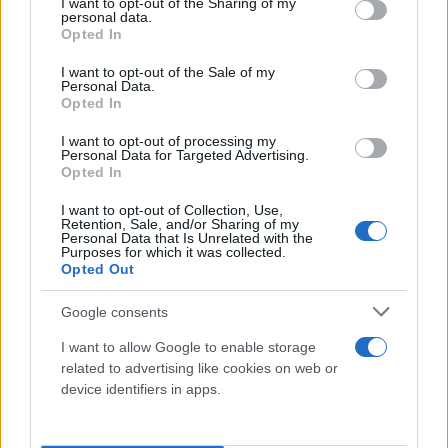
not limited to your visit or usage behaviour. You may click to
I want to opt-out of the Sharing of my
personal data.
grant or deny consent to Google and its third-party tags to
Opted In
use your data for below specified purposes in below Google
consent section.
I want to opt-out of the Sale of my
Personal Data.
Opted In
I want to opt-out of processing my
Personal Data for Targeted Advertising.
Opted In
I want to opt-out of Collection, Use,
Retention, Sale, and/or Sharing of my
Personal Data that Is Unrelated with the
Purposes for which it was collected.
Opted Out
Google consents
Α. ΤΑΚΤΙΚΑ ΜΕΛΗ
I want to allow Google to enable storage
related to advertising like cookies on web or
1 ΜΠΟΡΟΔΗΜΟΣ ΠΑΝΤΕΛΗΣ Πρόεδρος
device identifiers in apps.
Πρωτοδικών
2 ΣΕΒΑΣΤΙΔΗΣ ΧΑΡΑΛΑΜΠΟΣ Εφέτης