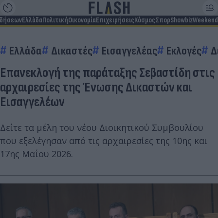
ιδήσεων
Ελλάδα
Πολιτική
Οικονομία
Επιχειρήσεις
Κόσμος
Σπορ
Showbiz
Weekend
Ελλάδα
Δικαστές
Εισαγγελέας
Εκλογές
Δ
Επανεκλογή της παράταξης Σεβαστίδη στις
αρχαιρεσίες της Ένωσης Δικαστών και
Εισαγγελέων
Δείτε τα μέλη του νέου Διοικητικού Συμβουλίου
που εξελέγησαν από τις αρχαιρεσίες της 10ης και
17ης Μαΐου 2026.