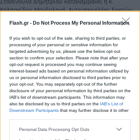
Στασινούλα Δημητρίου καταλαμβάνει η κ.
Καλπακίδου Μαγδαληνή, Αντεισαγγελέας Εφετών.
Κατόπιν τούτων τα μέλη του νέου Διοικητικού
Flash.gr -
Do Not Process My Personal Information
Συμβουλίου είναι τα εξής:
If you wish to opt-out of the sale, sharing to third parties, or
processing of your personal or sensitive information for
targeted advertising by us, please use the below opt-out
section to confirm your selection. Please note that after your
opt-out request is processed you may continue seeing
interest-based ads based on personal information utilized by
us or personal information disclosed to third parties prior to
your opt-out. You may separately opt-out of the further
disclosure of your personal information by third parties on the
IAB’s list of downstream participants. This information may
also be disclosed by us to third parties on the
IAB’s List of
Downstream Participants
that may further disclose it to other
third parties.
Please note that this website/app uses one or more Google
Personal Data Processing Opt Outs
services and may gather and store information including but