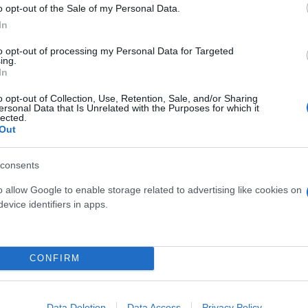
o opt-out of the Sale of my Personal Data.
In
ώνονται στην αίτηση Α21 για το 2026
to opt-out of processing my Personal Data for Targeted
ing.
ρολογικού έτους 2024
In
o opt-out of Collection, Use, Retention, Sale, and/or Sharing
 της φορολογικής δήλωσης.
ersonal Data that Is Unrelated with the Purposes for which it
lected.
Out
 του επιδόματος παιδιού
consents
o allow Google to enable storage related to advertising like cookies on
 κριτήρια. Μεταξύ αυτών περιλαμβάνεται:
evice identifiers in apps.
CONFIRM
Data Deletion
Data Access
Privacy Policy