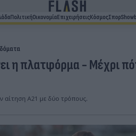
λάδα
Πολιτική
Οικονομία
Επιχειρήσεις
Κόσμος
Σπορ
Showb
ιδόματα
νει η πλατφόρμα - Μέχρι πό
ν αίτηση Α21 με δύο τρόπους.