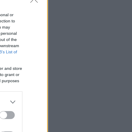
 ΗΔΙΚΑ
είτε
sonal or
ection to
ou may
 personal
out of the
 downstream
B’s List of
er and store
to grant or
ed purposes