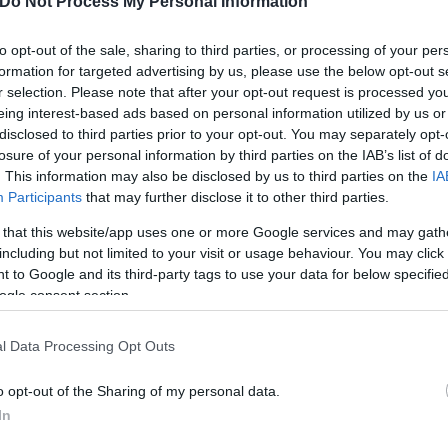
Do Not Process My Personal Information
ση Α21 με δύο τρόπους. Είτε στην
πλατφόρμα του
 προσωπικών κωδικών πρόσβασης στο Taxisnet.
to opt-out of the sale, sharing to third parties, or processing of your per
formation for targeted advertising by us, please use the below opt-out s
r selection. Please note that after your opt-out request is processed y
eing interest-based ads based on personal information utilized by us or
disclosed to third parties prior to your opt-out. You may separately opt-
losure of your personal information by third parties on the IAB’s list of
. This information may also be disclosed by us to third parties on the
IA
Participants
that may further disclose it to other third parties.
 that this website/app uses one or more Google services and may gath
including but not limited to your visit or usage behaviour. You may click 
 to Google and its third-party tags to use your data for below specifi
ogle consent section.
l Data Processing Opt Outs
παιδιού
o opt-out of the Sharing of my personal data.
In
 με βάση: