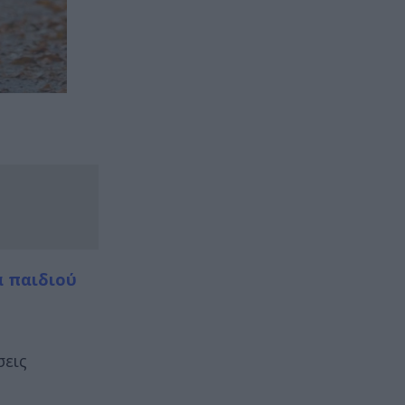
α παιδιού
σεις