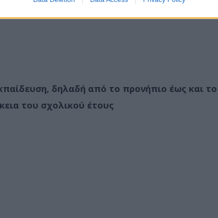
κπαίδευση, δηλαδή από το προνήπιο έως και το
κεια του σχολικού έτους
: