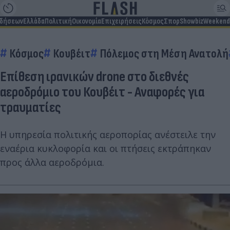
ιδήσεων
Ελλάδα
Πολιτική
Οικονομία
Επιχειρήσεις
Κόσμος
Σπορ
Showbiz
Weekend
Κόσμος
Κουβέιτ
Πόλεμος στη Μέση Ανατολή
Επίθεση ιρανικών drone στο διεθνές
αεροδρόμιο του Κουβέιτ - Αναφορές για
τραυματίες
Η υπηρεσία πολιτικής αεροπορίας ανέστειλε την
εναέρια κυκλοφορία και οι πτήσεις εκτράπηκαν
προς άλλα αεροδρόμια.