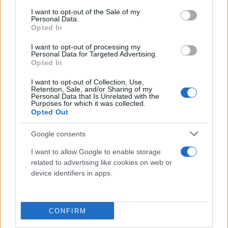
consent section.
I want to opt-out of the Sale of my
Personal Data.
Opted In
I want to opt-out of processing my
Personal Data for Targeted Advertising.
Opted In
I want to opt-out of Collection, Use,
Retention, Sale, and/or Sharing of my
Personal Data that Is Unrelated with the
Purposes for which it was collected.
Opted Out
Η Κεντρική Διοίκηση των ΗΠΑ (Centcom) πρόσθεσε
Google consents
πως το Ιράν εκτόξευσε βαλλιστικούς πυραύλους
εναντίον γειτονικών του χωρών, όμως κανένας
I want to allow Google to enable storage
τους δεν έπληξε στόχους.
related to advertising like cookies on web or
device identifiers in apps.
🔴 Iranian drone and missile attack on Kuwait
airport caused injuries and severe damage; all
CONFIRM
flights suspended, state news agency says