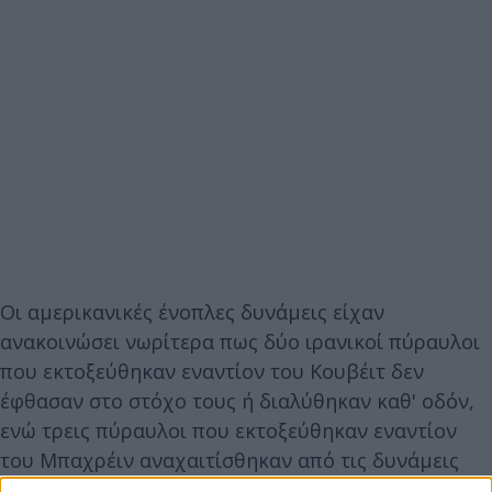
Οι αμερικανικές ένοπλες δυνάμεις είχαν
ανακοινώσει νωρίτερα πως δύο ιρανικοί πύραυλοι
που εκτοξεύθηκαν εναντίον του Κουβέιτ δεν
έφθασαν στο στόχο τους ή διαλύθηκαν καθ' οδόν,
ενώ τρεις πύραυλοι που εκτοξεύθηκαν εναντίον
του Μπαχρέιν αναχαιτίσθηκαν από τις δυνάμεις
των ΗΠΑ και του Μπαχρέιν.