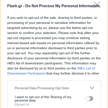
Flash.gr -
Do Not Process My Personal Information
If you wish to opt-out of the sale, sharing to third parties, or
processing of your personal or sensitive information for
targeted advertising by us, please use the below opt-out
section to confirm your selection. Please note that after your
opt-out request is processed you may continue seeing
interest-based ads based on personal information utilized by
us or personal information disclosed to third parties prior to
your opt-out. You may separately opt-out of the further
disclosure of your personal information by third parties on the
IAB’s list of downstream participants. This information may
also be disclosed by us to third parties on the
IAB’s List of
Downstream Participants
that may further disclose it to other
third parties.
Please note that this website/app uses one or more Google
Personal Data Processing Opt Outs
services and may gather and store information including but
not limited to your visit or usage behaviour. You may click to
I want to opt-out of the Sharing of my
personal data.
grant or deny consent to Google and its third-party tags to
Opted In
use your data for below specified purposes in below Google