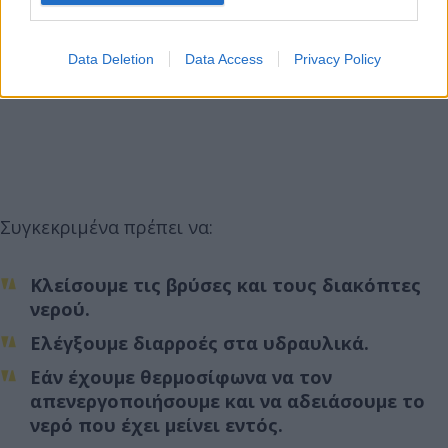
Data Deletion
Data Access
Privacy Policy
Συγκεκριμένα πρέπει να:
Κλείσουμε τις βρύσες και τους διακόπτες
νερού.
Ελέγξουμε διαρροές στα υδραυλικά.
Εάν έχουμε θερμοσίφωνα να τον
απενεργοποιήσουμε και να αδειάσουμε το
νερό που έχει μείνει εντός.