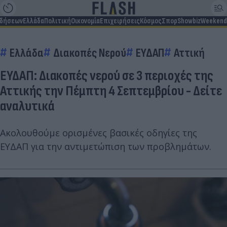
ιδήσεων
Ελλάδα
Πολιτική
Οικονομία
Επιχειρήσεις
Κόσμος
Σπορ
Showbiz
Weekend
Ελλάδα
Διακοπές Νερού
ΕΥΔΑΠ
Αττική
ΕΥΔΑΠ: Διακοπές νερού σε 3 περιοχές της
Αττικής την Πέμπτη 4 Σεπτεμβρίου - Δείτε
αναλυτικά
Ακολουθούμε ορισμένες βασικές οδηγίες της
ΕΥΔΑΠ για την αντιμετώπιση των προβλημάτων.