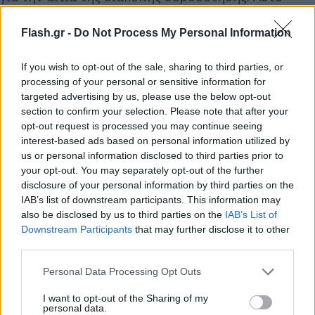
μπορεί να συμβεί είτε τηλεφωνώντας στην
αρμόδια εταιρεία ύδρευσης, είτε ελέγχοντας την
Flash.gr -
Do Not Process My Personal Information
ιστοσελίδα της.
If you wish to opt-out of the sale, sharing to third parties, or
processing of your personal or sensitive information for
Αποθηκεύουμε νερό
targeted advertising by us, please use the below opt-out
section to confirm your selection. Please note that after your
Εάν η διακοπή υδροδότησης είναι παρατεταμένη,
opt-out request is processed you may continue seeing
interest-based ads based on personal information utilized by
θα πρέπει να αποθηκεύσουμε νερό για τις βασικές
us or personal information disclosed to third parties prior to
ανάγκες. Μπορούμε να γεμίσουμε δοχεία ή ακόμα
your opt-out. You may separately opt-out of the further
και την μπανιέρα.
disclosure of your personal information by third parties on the
IAB’s list of downstream participants. This information may
also be disclosed by us to third parties on the
IAB’s List of
Προστασία σπιτιού
Downstream Participants
that may further disclose it to other
third parties.
Εάν η διακοπή υδροδότησης είναι παρατεταμένη,
Please note that this website/app uses one or more Google
Personal Data Processing Opt Outs
θα πρέπει να ληφθούν μέτρα για την προστασία
services and may gather and store information including but
not limited to your visit or usage behaviour. You may click to
I want to opt-out of the Sharing of my
του σπιτιού από τυχόν διαρροές.
personal data.
grant or deny consent to Google and its third-party tags to