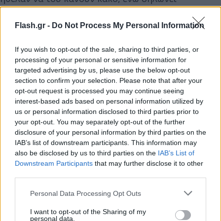
πεπεισμένος για την αθωότητα του ξαδέλφου του.
Flash.gr -
Do Not Process My Personal Information
«Ρώτησα τον Ντάνι τρεις φορές εάν το έκανε και
If you wish to opt-out of the sale, sharing to third parties, or
μου το αρνήθηκε. Αν πίστευα ότι το είχε κάνει, δεν
processing of your personal or sensitive information for
θα ήμουν σήμερα εδώ. Εκείνη την ημέρα δεν ήμουν
targeted advertising by us, please use the below opt-out
εδώ, εάν ήμουν θα σκότωνε και εμένα;», αναφέρει
section to confirm your selection. Please note that after your
opt-out request is processed you may continue seeing
χαρακτηριστικά στον Παναγιώτη Σουρέλη.
interest-based ads based on personal information utilized by
us or personal information disclosed to third parties prior to
Στο ίδιο μήκος κύματος και η μητέρα του Ντάνι, η
your opt-out. You may separately opt-out of the further
disclosure of your personal information by third parties on the
οποία δηλώνει σίγουρη για την αθωότητα του γιου
IAB’s list of downstream participants. This information may
της: «Ξέρω την αλήθεια, ονειρεύομαι την ώρα που
also be disclosed by us to third parties on the
IAB’s List of
θα επιστρέψει εδώ και να τον δω να δουλεύει στο
Downstream Participants
that may further disclose it to other
third parties.
κάμπινγκ».
Please note that this website/app uses one or more Google
Personal Data Processing Opt Outs
services and may gather and store information including but
not limited to your visit or usage behaviour. You may click to
I want to opt-out of the Sharing of my
personal data.