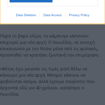
Data Deletion
Data Access
Privacy Policy
Παρά το βαρύ κλίμα, το κάμπινγκ «Ammos»
επιχειρεί μια νέα αρχή. Ο Λεωνίδας, σε συνεχή
επικοινωνία με τον Ντάνι μέσα από τις φυλακές,
προσπαθεί να κρατήσει ζωντανή την επιχείρηση.
«Φέτος έχω μειώσει τις τιμές γιατί θέλω να
κάνουμε μια νέα αρχή. Μπορεί κάποιοι να
φοβούνται ακόμα, αλλά έχουμε τουρίστες που
έρχονται εδώ για 40 χρόνια», καταλήγει ο
Λεωνίδας.