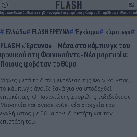
ιδήσεων
Ελλάδα
Πολιτική
Οικονομία
Επιχειρήσεις
Κόσμος
Σπορ
Showbiz
Weekend
Ελλάδα
FLASH ΕΡΕΥΝΑ
Έγκλημα
κάμπινγκ
FLASH «Έρευνα» - Μέσα στο κάμπινγκ του
φονικού στη Φοινικούντα-Νέα μαρτυρία:
Ποιους φοβόταν το θύμα
Μήνες μετά τη διπλή εκτέλεση της Φοινικούντας,
το κάμπινγκ άνοιξε ξανά για να υποδεχθεί
επισκέπτες. Ο Παναγιώτης Σουρέλης ταξιδεύει στη
Μεσσηνία και αναδεικνύει νέα στοιχεία του
εγκλήματος με θύμα τον ιδιοκτήτη και τον
επιστάτη του.