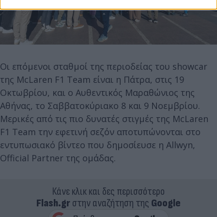
Οι επόμενοι σταθμοί της περιοδείας του showcar
της McLaren F1 Team είναι η Πάτρα, στις 19
Οκτωβρίου, και ο Αυθεντικός Μαραθώνιος της
Αθήνας, το Σαββατοκύριακο 8 και 9 Νοεμβρίου.
Μερικές από τις πιο δυνατές στιγμές της McLaren
F1 Team την εφετινή σεζόν αποτυπώνονται στο
εντυπωσιακό βίντεο που δημοσίευσε η Allwyn,
Official Partner της ομάδας.
Κάνε κλικ και δες περισσότερο
Flash.gr
στην αναζήτηση της
Google