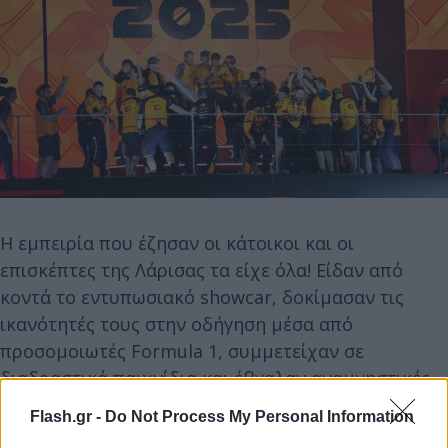
Η εμπειρία που έζησαν οι κάτοικοι και οι
επισκέπτες της Λάρισας τα είχε όλα! Είδαν από
κοντά το εντυπωσιακό showcar, δοκίμασαν τις
ικανότητές τους στην οδήγηση μέσα από
προσομοιωτές Formula 1, συμμετείχαν σε
διαδραστικά παιχνίδια και έβγαλαν αναμνηστικές
φωτογραφίες σε ένα πρωτότυπο photobooth
Flash.gr -
Do Not Process My Personal Information
φορώντας εικονικά τη στολή των πιλότων της