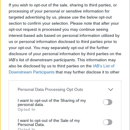
McLaren, οι οποίοι έχουν κερδίσει τα 12 από τα 18
If you wish to opt-out of the sale, sharing to third parties, or
Grand Prix της σεζόν.
processing of your personal or sensitive information for
targeted advertising by us, please use the below opt-out
section to confirm your selection. Please note that after your
opt-out request is processed you may continue seeing
interest-based ads based on personal information utilized by
us or personal information disclosed to third parties prior to
your opt-out. You may separately opt-out of the further
disclosure of your personal information by third parties on the
IAB’s list of downstream participants. This information may
also be disclosed by us to third parties on the
IAB’s List of
Downstream Participants
that may further disclose it to other
third parties.
Please note that this website/app uses one or more Google
Personal Data Processing Opt Outs
services and may gather and store information including but
not limited to your visit or usage behaviour. You may click to
I want to opt-out of the Sharing of my
personal data.
grant or deny consent to Google and its third-party tags to
Opted In
use your data for below specified purposes in below Google
consent section.
I want to opt-out of the Sale of my
Personal Data.
Opted In