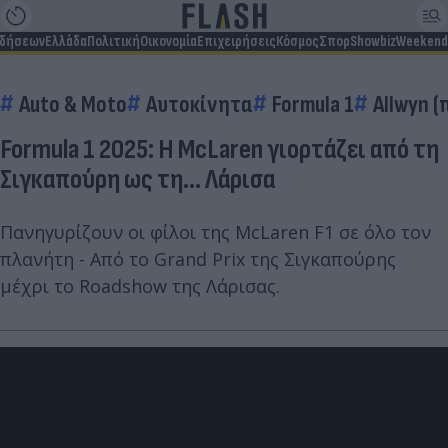
ιδήσεων
Ελλάδα
Πολιτική
Οικονομία
Επιχειρήσεις
Κόσμος
Σπορ
Showbiz
Weekend
Auto & Moto
Αυτοκίνητα
Formula 1
Allwyn 
Formula 1 2025: Η McLaren γιορτάζει από τη
Σιγκαπούρη ως τη... Λάρισα
Πανηγυρίζουν οι φίλοι της McLaren F1 σε όλο τον
πλανήτη - Από το Grand Prix της Σιγκαπούρης
μέχρι το Roadshow της Λάρισας.