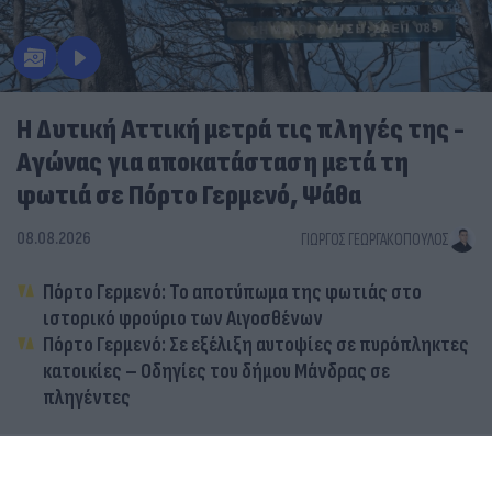
Η Δυτική Αττική μετρά τις πληγές της -
Αγώνας για αποκατάσταση μετά τη
φωτιά σε Πόρτο Γερμενό, Ψάθα
08.08.2026
ΓΙΏΡΓΟΣ ΓΕΩΡΓΑΚΌΠΟΥΛΟΣ
Πόρτο Γερμενό: Το αποτύπωμα της φωτιάς στο
ιστορικό φρούριο των Αιγοσθένων
Πόρτο Γερμενό: Σε εξέλιξη αυτοψίες σε πυρόπληκτες
κατοικίες – Οδηγίες του δήμου Μάνδρας σε
πληγέντες