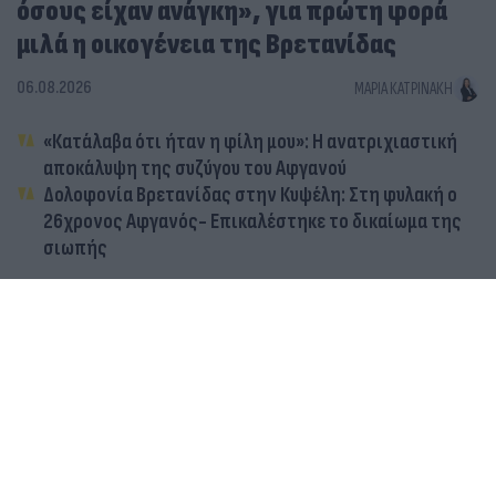
όσους είχαν ανάγκη», για πρώτη φορά
μιλά η οικογένεια της Βρετανίδας
06.08.2026
ΜΑΡΊΑ ΚΑΤΡΙΝΆΚΗ
«Κατάλαβα ότι ήταν η φίλη μου»: Η ανατριχιαστική
αποκάλυψη της συζύγου του Αφγανού
Δολοφονία Βρετανίδας στην Κυψέλη: Στη φυλακή ο
26χρονος Αφγανός- Επικαλέστηκε το δικαίωμα της
σιωπής