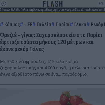
ιδήσεων
Ελλάδα
Πολιτική
Οικονομία
Επιχειρήσεις
Κόσμος
Σπορ
Showbiz
Weekend
Κόσμος
LIFE
Γαλλία
Παρίσι
Γλυκά
Ρεκόρ 
Φρεζιέ - γίγας: Ζαχαροπλαστείο στο Παρίσι
έφτιαξε τούρτα μήκους 120 μέτρων και
έκανε ρεκόρ Γκίνες
Με 350 κιλά φράουλες, 415 κιλά κρέμα
ζαχαροπλαστικής και 4.000 αυγά, η πελώρια τούρτα
έγινε αξιοθέατο πάνω σε ένα... παγοδρόμιο.