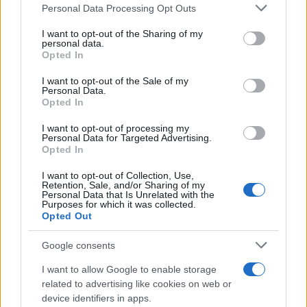
Please note that this website/app uses one or more Google
Personal Data Processing Opt Outs
services and may gather and store information including but
not limited to your visit or usage behaviour. You may click to
I want to opt-out of the Sharing of my
personal data.
grant or deny consent to Google and its third-party tags to
Opted In
use your data for below specified purposes in below Google
consent section.
I want to opt-out of the Sale of my
Personal Data.
Opted In
I want to opt-out of processing my
Personal Data for Targeted Advertising.
Opted In
I want to opt-out of Collection, Use,
Retention, Sale, and/or Sharing of my
«Επίτευγμα ζαχαροπλαστικής»
Personal Data that Is Unrelated with the
Purposes for which it was collected.
Opted Out
Για την παρασκευή της τούρτας, συνολικού βάρους
1,2 τόνων, απαιτήθηκε μια εβδομάδα δουλειάς.
Google consents
Όσο για το στήσιμό της, οι διοργανωτές
I want to allow Google to enable storage
εργάζονταν όλη τη νύχτα και ένα μεγάλο μέρος της
related to advertising like cookies on web or
ημέρας.
device identifiers in apps.