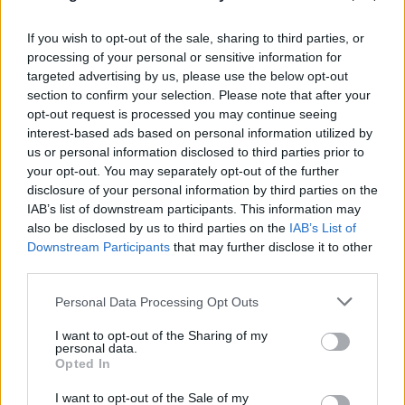
If you wish to opt-out of the sale, sharing to third parties, or
processing of your personal or sensitive information for
targeted advertising by us, please use the below opt-out
section to confirm your selection. Please note that after your
opt-out request is processed you may continue seeing
interest-based ads based on personal information utilized by
us or personal information disclosed to third parties prior to
your opt-out. You may separately opt-out of the further
disclosure of your personal information by third parties on the
IAB’s list of downstream participants. This information may
also be disclosed by us to third parties on the
IAB’s List of
Downstream Participants
that may further disclose it to other
third parties.
Please note that this website/app uses one or more Google
Personal Data Processing Opt Outs
services and may gather and store information including but
not limited to your visit or usage behaviour. You may click to
I want to opt-out of the Sharing of my
personal data.
grant or deny consent to Google and its third-party tags to
Opted In
use your data for below specified purposes in below Google
consent section.
I want to opt-out of the Sale of my