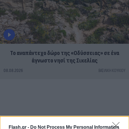
To αναπάντεχο δώρο της «Οδύσσειας» σε ένα
άγνωστο νησί της Σικελίας
08.08.2026
ΒΑΣΙΛΙΚΉ ΚΟΥΚΊΟΥ
Flash.gr -
Do Not Process My Personal Information