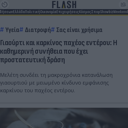
ιδήσεων
Ελλάδα
Πολιτική
Οικονομία
Επιχειρήσεις
Κόσμος
Σπορ
Showbiz
Weekend
Υγεία
Διατροφή
Σας είναι χρήσιμα
Γιαούρτι και καρκίνος παχέος εντέρου: Η
καθημερινή συνήθεια που έχει
προστατευτική δράση
Μελέτη συνδέει τη μακροχρόνια κατανάλωση
γιαουρτιού με μειωμένο κίνδυνο εμφάνισης
καρκίνου του παχέος εντέρου.