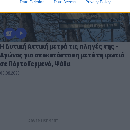
Data Deletion
Data Access
Privacy Policy
Η Δυτική Αττική μετρά τις πληγές της -
Αγώνας για αποκατάσταση μετά τη φωτιά
σε Πόρτο Γερμενό, Ψάθα
08.08.2026