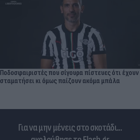
Νέο κύμα καύσωνα σαρώνει την Ευρώπη:
Θερμοκρασίες - ρεκόρ & έκτακτα μέτρα σε πολλές
χώρες
Για να μην μένεις στο σκοτάδι...
ακολούθησε το Flash.gr