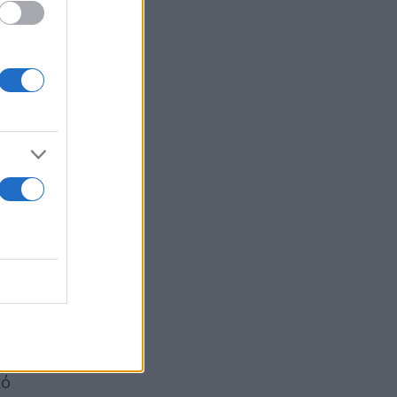
υ
ό τον
ία
Αφρικής
ο. Κατά
πό να
ες οι
μια
κό