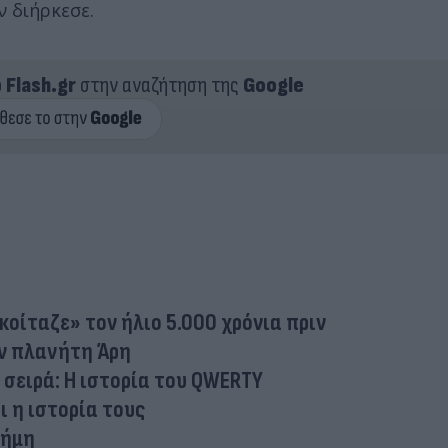
ν διήρκεσε.
ο
Flash.gr
στην αναζήτηση της
Google
κοίταζε» τον ήλιο 5.000 χρόνια πριν
ον πλανήτη Άρη
 σειρά: Η ιστορία του QWERTY
ι η ιστορία τους
τήμη