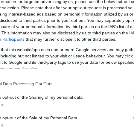
formation for targeted advertising by us, please use the below opt-out s
γησε τον κόσμο σε έξι ημέρες και αναπαύθηκε την 
r selection. Please note that after your opt-out request is processed y
λαμβανόμενη ημέρα ανάπαυσης και λατρείας. Σε αν
eing interest-based ads based on personal information utilized by us or
μεσα με τις φάσεις της Σελήνης, η εβραϊκή εβδομ
disclosed to third parties prior to your opt-out. You may separately opt-
losure of your personal information by third parties on the IAB’s list of
λο ανεξάρτητο από τη Σελήνη.
. This information may also be disclosed by us to third parties on the
IA
Participants
that may further disclose it to other third parties.
ορετικό σύστημα. Για αιώνες, η ρωμαϊκή αστική ζω
 that this website/app uses one or more Google services and may gath
ορών. Όμως, καθώς η αστρολογία από την ανατολι
including but not limited to your visit or usage behaviour. You may click 
 to Google and its third-party tags to use your data for below specifi
ορία, η επταήμερη πλανητική εβδομάδα έγινε όλο 
ogle consent section.
τους επτά κλασικούς πλανήτες.
l Data Processing Opt Outs
τορα Κωνσταντίνο
o opt-out of the Sharing of my personal data.
In
ς καθιέρωσε επίσημα την εβδομάδα των επτά ημερώ
ης σε όλη την Ευρώπη. Ορισμένα από αυτά τα ονόμ
o opt-out of the Sale of my Personal Data.
κή γλώσσα. Η Κυριακή τιμά τον Ήλιο, η Δευτέρα τη
In
ιπων ημερών της εβδομάδας αντανακλούν αγγλοσαξ