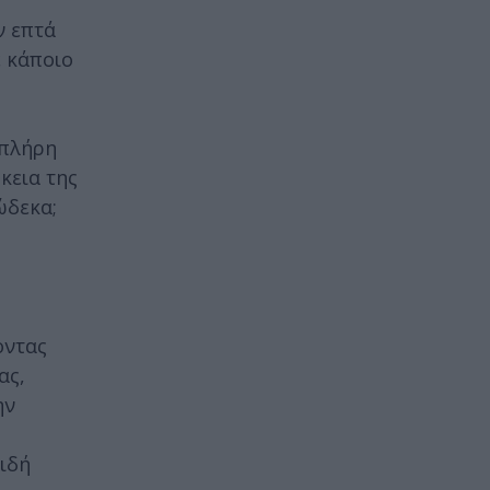
ν επτά
ε κάποιο
 πλήρη
κεια της
ώδεκα;
οντας
ας,
ην
ιδή