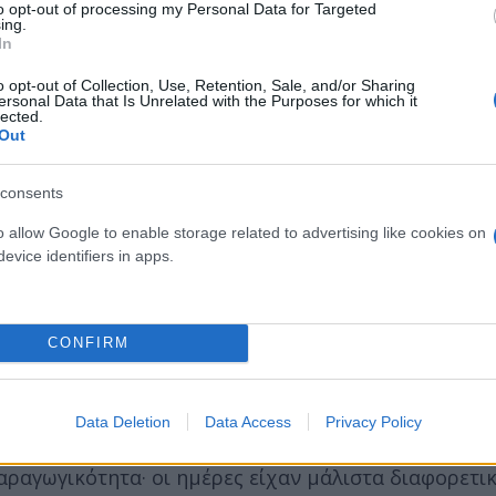
to opt-out of processing my Personal Data for Targeted
ing.
 από τον Tiw, έναν νορβηγικό θεό του πολέμου πο
In
που συνδέεται με τον Ερμή. Η Πέμπτη προέρχεται απ
υή τιμά τη Φριγκ, που συνδέεται με την Αφροδίτη.
o opt-out of Collection, Use, Retention, Sale, and/or Sharing
ersonal Data that Is Unrelated with the Purposes for which it
lected.
Out
 κουλτούρες την εβδομάδα των επτά ημερών. Η αρχα
έκα ημερών, ενώ ορισμένες περιοχές της Δυτικής 
consents
ν.
o allow Google to enable storage related to advertising like cookies on
evice identifiers in apps.
αν κατά καιρούς να αναδιαμορφώσουν το ημερολόγι
υθμιστές εισήγαγαν μια εβδομάδα 10 ημερών με σκο
ουν τη μέτρηση του χρόνου πιο «ορθολογική». (Όλ
CONFIRM
ιχεία της φύσης.)
Data Deletion
Data Access
Privacy Policy
 πενθήμερες και εξαήμερες εβδομάδες εργασίας, σε 
ραγωγικότητα· οι ημέρες είχαν μάλιστα διαφορετι