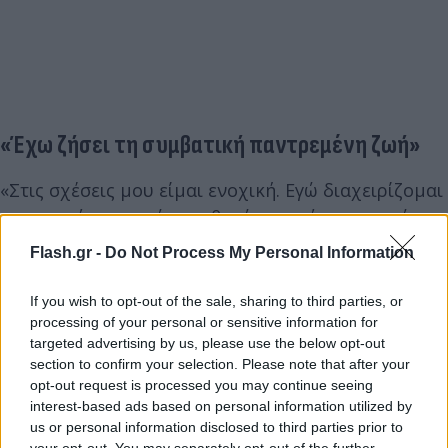
«Έχω ζήσει τη συμβατική παντρεμένη ζωή»
«Στις σχέσεις μου είμαι ενοχική. Εγώ διαχειρίζομαι
τον εαυτό μου, εγώ οριοθετώ τα πράγματα, εγώ
όταν δεν το κάνω καλά, δυσκολεύομαι, δεν φταίνε
Flash.gr -
Do Not Process My Personal Information
ποτέ οι άλλοι. Εκεί έχω καταλήξει. Έχω ζήσει τη
συμβατική παντρεμένη ζωή, αλλά διεκόπη. Δεν
If you wish to opt-out of the sale, sharing to third parties, or
απομυθοποίησα ούτε τον γάμο, ούτε τίποτα, απλά
processing of your personal or sensitive information for
targeted advertising by us, please use the below opt-out
είπα ότι δεν με ενδιαφέρει να το ξανακάνω. Δεν
section to confirm your selection. Please note that after your
μας ενδιαφέρει ακόμα σαν κοινωνία στο ποσοστό
opt-out request is processed you may continue seeing
που θα έπρεπε, θεωρώ, να έχουμε χαρούμενους,
interest-based ads based on personal information utilized by
us or personal information disclosed to third parties prior to
ευτυχισμένους και ολόκληρους ανθρώπους. Μας
your opt-out. You may separately opt-out of the further