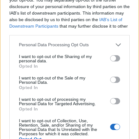
ενδιαφέρει να τηρηθεί το οικείο, το γνωστό και
disclosure of your personal information by third parties on the
αυτό που παραλάβαμε. Αυτό δεν είναι υπέρ του
IAB’s list of downstream participants. This information may
ανθρώπου όμως. Και θα πρέπει να αποφασίσουμε
also be disclosed by us to third parties on the
IAB’s List of
Downstream Participants
that may further disclose it to other
αν είμαστε υπέρ του ανθρώπου ή υπέρ των
third parties.
συμβάσεων».
Please note that this website/app uses one or more Google
Personal Data Processing Opt Outs
services and may gather and store information including but
not limited to your visit or usage behaviour. You may click to
I want to opt-out of the Sharing of my
personal data.
grant or deny consent to Google and its third-party tags to
Opted In
use your data for below specified purposes in below Google
consent section.
I want to opt-out of the Sale of my
Personal Data.
Opted In
I want to opt-out of processing my
Personal Data for Targeted Advertising.
Opted In
I want to opt-out of Collection, Use,
Retention, Sale, and/or Sharing of my
Personal Data that Is Unrelated with the
Purposes for which it was collected.
Opted Out