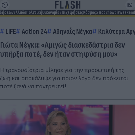
ιδήσεων
Ελλάδα
Πολιτική
Οικονομία
Επιχειρήσεις
Κόσμος
Σπορ
Showbiz
Weekend
LIFE
Action 24
Αθηναΐς Νέγκα
Καλύτερα Αρ
Γιώτα Νέγκα: «Αμιγώς διασκεδάστρια δεν
υπήρξα ποτέ, δεν ήταν στη φύση μου»
Η τραγουδίστρια μίλησε για την προσωπική της
ζωή και αποκάλυψε για ποιον λόγο δεν πρόκειται
ποτέ ξανά να παντρευτεί!