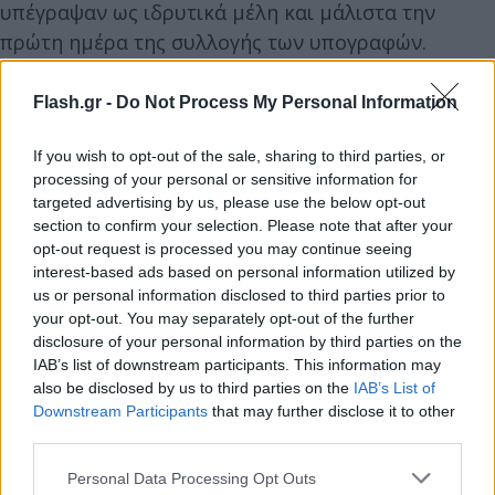
υπέγραψαν ως ιδρυτικά μέλη και μάλιστα την
πρώτη ημέρα της συλλογής των υπογραφών.
Υπάρχουν και τραυματίες που στηρίζουν το
κίνημα. Δεν μπορώ να αξιολογήσω γιατί δεν ήταν
Flash.gr -
Do Not Process My Personal Information
παρόντες. Ενδεικτικά, ο κ. Χατζηχαραλάμπους και η
If you wish to opt-out of the sale, sharing to third parties, or
σύζυγός του ήταν οι πρώτοι που προσήλθαν στο
processing of your personal or sensitive information for
γραφείο, δήλωσαν την αμέριστη στήριξή τους και
targeted advertising by us, please use the below opt-out
υπέγραψαν ως τα πρώτα ιδρυτικά μέλη».
section to confirm your selection. Please note that after your
opt-out request is processed you may continue seeing
interest-based ads based on personal information utilized by
us or personal information disclosed to third parties prior to
your opt-out. You may separately opt-out of the further
disclosure of your personal information by third parties on the
IAB’s list of downstream participants. This information may
also be disclosed by us to third parties on the
IAB’s List of
Downstream Participants
that may further disclose it to other
third parties.
Please note that this website/app uses one or more Google
Personal Data Processing Opt Outs