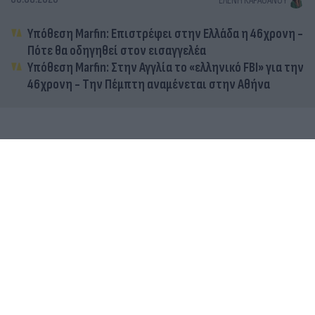
ΕΛΈΝΗ ΚΑΡΑΘΆΝΟΥ
Υπόθεση Marfin: Επιστρέφει στην Ελλάδα η 46χρονη -
Πότε θα οδηγηθεί στον εισαγγελέα
Υπόθεση Marfin: Στην Αγγλία το «ελληνικό FBI» για την
46χρονη - Την Πέμπτη αναμένεται στην Αθήνα