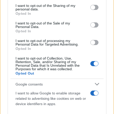
Παράλληλα, υπογράμμισε ότι η «ναυαρχίδα» του
services and may gather and store information including but
not limited to your visit or usage behaviour. You may click to
I want to opt-out of the Sharing of my
κινήματος είναι η κατάργηση του ακαταδίωκτου και
personal data.
grant or deny consent to Google and its third-party tags to
της ατιμωρησίας των πολιτικών προσώπων, ενώ
Opted In
use your data for below specified purposes in below Google
χαρακτήρισε πρώιμη κάθε συζήτηση για
consent section.
I want to opt-out of the Sale of my
μελλοντικές συνεργασίες με άλλα κόμματα.
Personal Data.
Opted In
I want to opt-out of processing my
Personal Data for Targeted Advertising.
Opted In
I want to opt-out of Collection, Use,
Retention, Sale, and/or Sharing of my
Personal Data that Is Unrelated with the
Purposes for which it was collected.
Opted Out
Google consents
Το πλάνο κατά της ακρίβειας και οι
I want to allow Google to enable storage
λασπολογίες
related to advertising like cookies on web or
device identifiers in apps.
Αναλύοντας τους βασικούς άξονες της οικονομικής