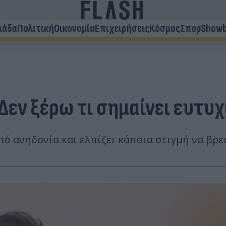
λάδα
Πολιτική
Οικονομία
Επιχειρήσεις
Κόσμος
Σπορ
Showb
εν ξέρω τι σημαίνει ευτυχί
 ανηδονία και ελπίζει κάποια στιγμή να βρει