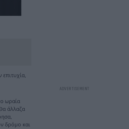
ν επιτυχία,
σο ωραία
 Θα άλλαζα
ρησα,
ον δρόμο και