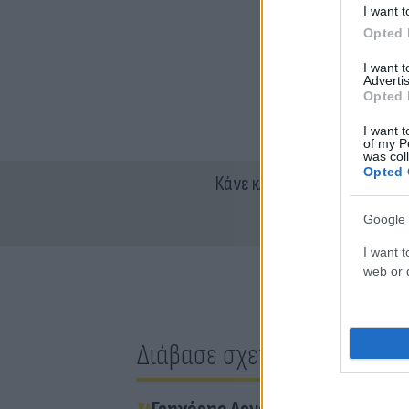
I want t
Opted 
I want 
Advertis
Opted 
I want t
of my P
was col
Opted 
Κάνε κλικ και δες περισσότ
Google 
I want t
web or d
Διάβασε σχετικά