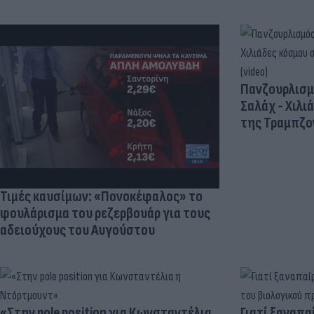
Πανζουρλισμ
Σαλάχ - Χιλι
της Τραμπζον
Τιμές καυσίμων: «Πονοκέφαλος» το
φουλάρισμα του ρεζερβουάρ για τους
αδειούχους του Αυγούστου
«Στην pole position για Κωνσταντέλια
Γιατί ξαναπα