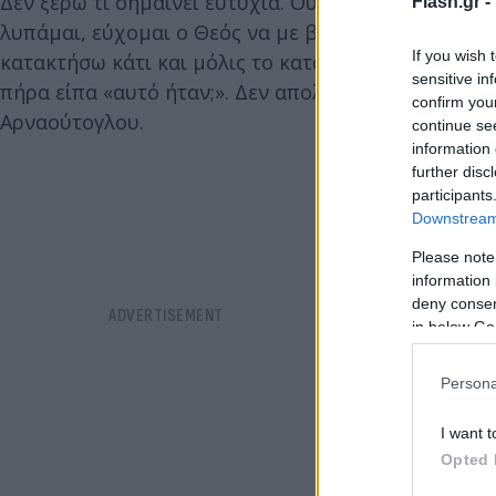
Δεν ξέρω τι σημαίνει ευτυχία. Ούτε πώς ξεκουράζε
Flash.gr -
λυπάμαι, εύχομαι ο Θεός να με βοηθήσει να βρω τ
If you wish 
κατακτήσω κάτι και μόλις το κατακτούσα, το βαριό
sensitive in
πήρα είπα «αυτό ήταν;». Δεν απολάμβανα ποτέ την
confirm you
Αρναούτογλου.
continue se
information 
further disc
participants
Downstream 
Please note
information 
deny consent
in below Go
Persona
I want t
Opted 