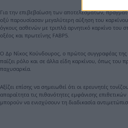
Για την επιβεβαίωση των αποτελεσμάτων, πραγματ
οξύ παρουσίασαν μεγαλύτερη αύξηση του καρκίνου τ
όγκους ασθενών με τριπλά αρνητικό καρκίνο του σ
οξέος και πρωτεΐνης FABP5.
Ο Δρ Νίκος Κούνδουρος, ο πρώτος συγγραφέας της
παίζει ρόλο και σε άλλα είδη καρκίνου, όπως του π
παχυσαρκία.
Αξίζει επίσης να σημειωθεί ότι οι ερευνητές τονίζ
απαραίτητα τις πιθανότητες εμφάνισης επιθετικών 
μπορούν να ενισχύσουν τη διαδικασία αντιμετώπισ