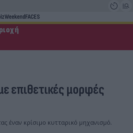
iz
Weekend
FACES
εριοχή
με επιθετικές μορφές
τας έναν κρίσιμο κυτταρικό μηχανισμό.