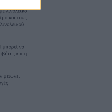
με λινολεϊκό
ίμα και τους
 λινολεϊκού
1 μπορεί να
αβήτης και η
ν μειώνει
ογές