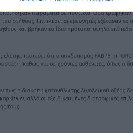
οποιήθηκαν πειράματα σε ποντίκια. Όσα τράφηκαν 
ου στήθους. Επιπλέον, οι ερευνητές εξέτασαν το α
τήθους και βρήκαν το ίδιο πρότυπο: υψηλά επίπεδα
 μελέτης, πιστεύει ότι ο συνδυασμός FABP5-mTORC
ροστάτη, καθώς και σε χρόνιες ασθένειες, όπως ο δι
ουν πως η διακοπή κατανάλωσης λινολεϊκού οξέος δε
καρκίνων, αλλά οι εξειδικευμένες διατροφικές επιλ
ής τους.