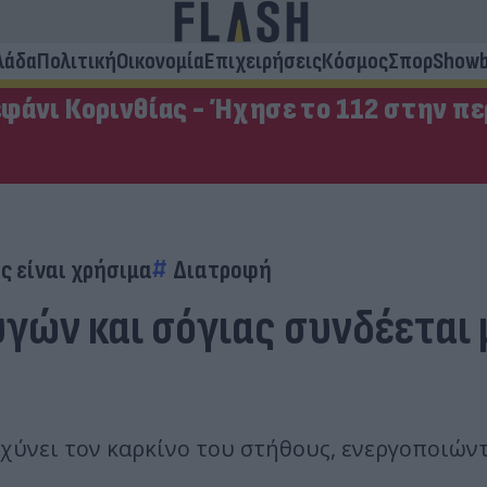
λάδα
Πολιτική
Οικονομία
Επιχειρήσεις
Κόσμος
Σπορ
Showb
φάνι Κορινθίας - Ήχησε το 112 στην π
ς είναι χρήσιμα
Διατροφή
γών και σόγιας συνδέεται 
ταχύνει τον καρκίνο του στήθους, ενεργοποιών