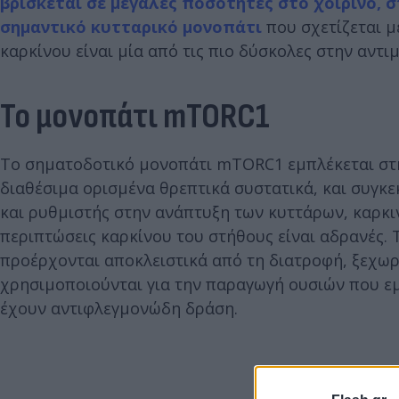
βρίσκεται σε μεγάλες ποσότητες στο χοιρινό, σ
σημαντικό κυτταρικό μονοπάτι
που σχετίζεται μ
καρκίνου είναι μία από τις πιο δύσκολες στην αντι
Το μονοπάτι mTORC1
Το σηματοδοτικό μονοπάτι mTORC1 εμπλέκεται στ
διαθέσιμα ορισμένα θρεπτικά συστατικά, και συγκε
και ρυθμιστής στην ανάπτυξη των κυττάρων, καρκινι
περιπτώσεις καρκίνου του στήθους είναι αδρανές. Τ
προέρχονται αποκλειστικά από τη διατροφή, ξεχωρ
χρησιμοποιούνται για την παραγωγή ουσιών που εμ
έχουν αντιφλεγμονώδη δράση.