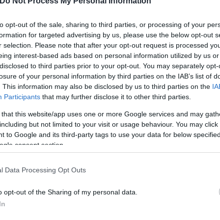
Do Not Process My Personal Information
to opt-out of the sale, sharing to third parties, or processing of your per
formation for targeted advertising by us, please use the below opt-out s
r selection. Please note that after your opt-out request is processed y
eing interest-based ads based on personal information utilized by us or
disclosed to third parties prior to your opt-out. You may separately opt-
losure of your personal information by third parties on the IAB’s list of
. This information may also be disclosed by us to third parties on the
IA
Participants
that may further disclose it to other third parties.
 that this website/app uses one or more Google services and may gath
πίζεται πιο δύσκολα, καθώς δεν υπάρχουν οι υποδο
including but not limited to your visit or usage behaviour. You may click 
βρήκαν ότι τα έλαια που περιέχονται στο σογιέλαιο
 to Google and its third-party tags to use your data for below specifi
ogle consent section.
ορούν να ενεργοποιήσουν το μονοπάτι mTORC1, αλλ
αδικασία παίζει η πρωτεΐνη FABP5, η οποία λειτουργ
l Data Processing Opt Outs
τερα του λινολεϊκού οξέος. Η σύνδεση FABP5 και λ
αρκινικά κύτταρα να αναπτύσσονται πιο γρήγορα.
o opt-out of the Sharing of my personal data.
In