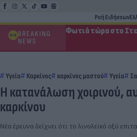
Ροή Ειδήσεων
Ελ
Φωτιά τώρα στο Στε
BREAKING
NEWS
Υγεία
Καρκίνος
καρκίνος μαστού
Υγεία
Σα
Η κατανάλωση χοιρινού, αυ
καρκίνου
Νέα έρευνα δείχνει ότι το λινολεϊκό οξύ επι