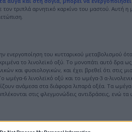
τα αυγά και στη σόγια, μπορεί να ενεργοποιήσει
ε τον τριπλά αρνητικό καρκίνο του μαστού. Αυτή η
μετώπιση.
ην ενεργοποίηση του κυτταρικού μεταβολισμού ότ
κριμένα το λινολεϊκό οξύ. Το μονοπάτι αυτό δρα ω
κών και φυσιολογικών, και έχει βρεθεί ότι στις μι
ο ωμέγα-6 λινολεϊκό οξύ και το ωμέγα-3 α-λινολενι
ίζουν ανάμεσα στα διάφορα λιπαρά οξέα. Τα ωμέγα
πλέκονται στις φλεγμονώδεις αντιδράσεις, ενώ τα 