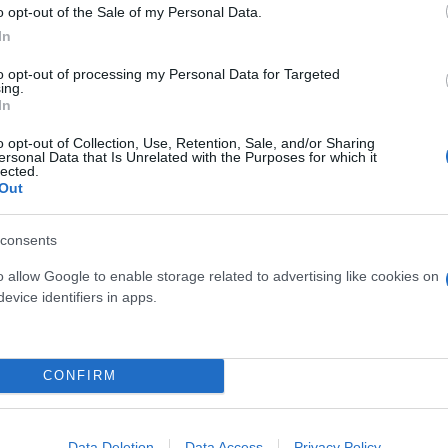
o opt-out of the Sale of my Personal Data.
In
ητές από το Τμήμα Φαρμακευτικής του Πανεπιστημί
to opt-out of processing my Personal Data for Targeted
ν αύξηση των καρκινικών κυττάρων
και ότι η ανα
ing.
In
ν και καρκίνου, βοηθώντας στον προσδιορισμό των
σεις.
o opt-out of Collection, Use, Retention, Sale, and/or Sharing
ersonal Data that Is Unrelated with the Purposes for which it
lected.
Out
consents
o allow Google to enable storage related to advertising like cookies on
evice identifiers in apps.
CONFIRM
Data Deletion
Data Access
Privacy Policy