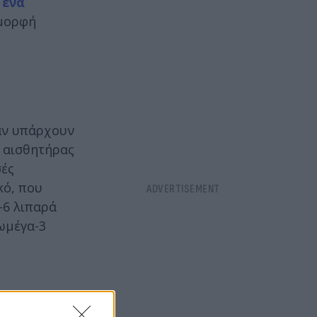
 ένα
 μορφή
αν υπάρχουν
ς αισθητήρας
σές
κό, που
-6 λιπαρά
ωμέγα-3