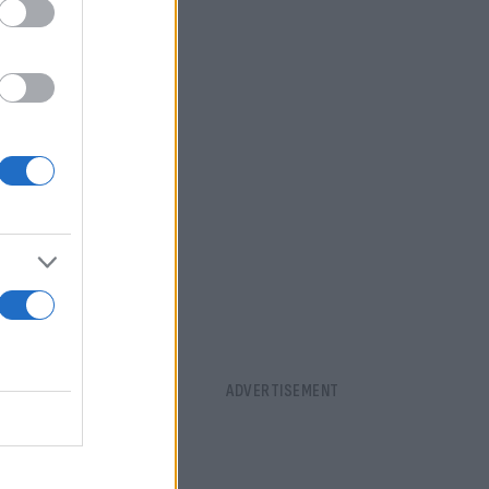
ου Κορνέλ
κάλυψή τους
 ασθενών που