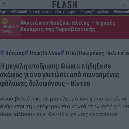
ιδήσεων
Ελλάδα
Πολιτική
Οικονομία
Επιχειρήσεις
Κόσμος
Σπορ
Showbiz
Weekend
Φωτιά στο Μουζάκι Ηλείας – Ισχυρές
BREAKING
δυνάμεις της Πυροσβεστικής
NEWS
Κόσμος
Περιβάλλον
ΗΠΑ (Ηνωμένες Πολιτείε
Η μεγάλη απόδραση: Φώκια πήδηξε σε
σκάφος για να γλιτώσει από πεινασμένες
φάλαινες δολοφόνους - Βίντεο
Αφού βολεύτηκε σε μια πλευρά του φουσκωτού, οι
άνθρωποι τη μετέφεραν πιο κοντά στην ακτή για να
διασφαλίσουν πως δεν θα είχε νέες περιπέτειες.