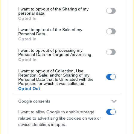
ξανά, εξαναγκάζοντας τελικά σε φυγή τους
services and may gather and store information including but
θηρευτές της, μετά από περίπου 15 λεπτά
not limited to your visit or usage behaviour. You may click to
I want to opt-out of the Sharing of my
personal data.
grant or deny consent to Google and its third-party tags to
προσπάθειας. Αφού βολεύτηκε σε μια πλευρά του
Opted In
use your data for below specified purposes in below Google
φουσκωτού, οι άνθρωποι τη μετέφεραν πιο κοντά
consent section.
I want to opt-out of the Sale of my
στην ακτή για να διασφαλίσουν πως δεν θα είχε
Personal Data.
Opted In
νέες περιπέτειες.
I want to opt-out of processing my
Personal Data for Targeted Advertising.
Η όρκα, η οποία αποκαλείται και φάλαινα
Opted In
δολοφόνος, τρώει από ψάρια μέχρι θαλάσσιους
I want to opt-out of Collection, Use,
λέοντες, φώκιες, καρχαρίες αλλά και φάλαινες.
Retention, Sale, and/or Sharing of my
Personal Data that Is Unrelated with the
Purposes for which it was collected.
Opted Out
Google consents
I want to allow Google to enable storage
related to advertising like cookies on web or
device identifiers in apps.