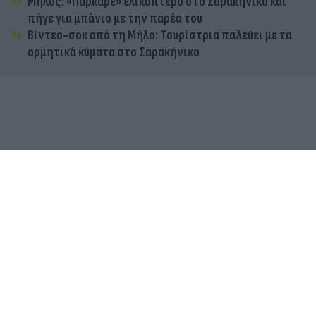
Μήλος: «Πάρκαρε» ελικόπτερο στο Σαρακήνικο και
πήγε για μπάνιο με την παρέα του
Βίντεο-σοκ από τη Μήλο: Τουρίστρια παλεύει με τα
ορμητικά κύματα στο Σαρακήνικο