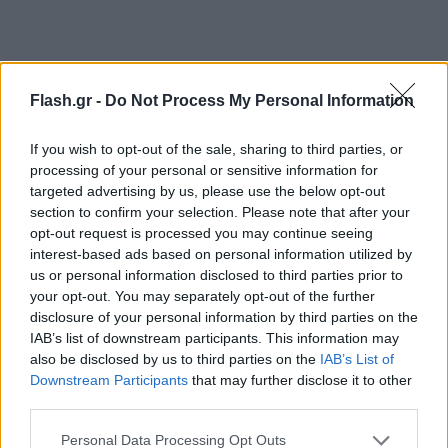
Οι όρκες δεν εγκατέλειψαν αμέσως,
Flash.gr -
Do Not Process My Personal Information
αντιθέτως, φάνηκαν να συνεργάζονται για να
δημιουργήσουν κυματισμό, να κουνήσουν το
If you wish to opt-out of the sale, sharing to third parties, or
processing of your personal or sensitive information for
σκάφος και να κάνουν τη φώκια να πέσει στο
targeted advertising by us, please use the below opt-out
νερό. Το βίντεο από το κινητό της Drucker τις
section to confirm your selection. Please note that after your
δείχνει να παρατάσσονται και να πλησιάζουν το
opt-out request is processed you may continue seeing
interest-based ads based on personal information utilized by
σκάφος με διαδοχικές βουτιές για να
us or personal information disclosed to third parties prior to
δημιουργήσουν κυματισμό, μια δημοφιλή πρακτική
your opt-out. You may separately opt-out of the further
κυνηγιού που καταγράφεται από τους επιστήμονες
disclosure of your personal information by third parties on the
τουλάχιστον από τη δεκαετία του ’80.
IAB’s list of downstream participants. This information may
also be disclosed by us to third parties on the
IAB’s List of
Downstream Participants
that may further disclose it to other
Η φώκια γλίστησε και έπεσε από το φουσκωτό
third parties.
τουλάχιστον μία φορά, όμως κατάφερε να ανέβει
Please note that this website/app uses one or more Google
Personal Data Processing Opt Outs