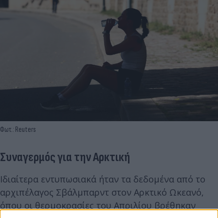
Φωτ.: Reuters
Συναγερμός για την Αρκτική
Ιδιαίτερα εντυπωσιακά ήταν τα δεδομένα από το
αρχιπέλαγος Σβάλμπαρντ στον Αρκτικό Ωκεανό,
όπου οι θερμοκρασίες του Απριλίου βρέθηκαν