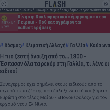
ιδήσεων
Ελλάδα
Πολιτική
Οικονομία
Επιχειρήσεις
Κόσμος
Σπορ
Showbiz
Weekend
Κίνηση: Κυκλοφοριακό «έμφραγμα» στον
Πειραιά - Πού καταγράφονται
BREAKING
καθυστερήσεις
NEWS
Κόσμος
Κλιματική Αλλαγή
Γαλλία
Καύσων
Η πιο ζεστή άνοιξη από το... 1900 -
Έσπασαν όλα τα ρεκόρ στη Γαλλία, τι λένε οι
ειδικοί
Συναγερμός έχει σημάνει στους ειδικούς από το
ισχυρό κύμα ζέστης που έπληξε δυτική και βόρεια
Ευρώπη στο τέλος Μαΐου - «Πονοκέφαλος» για τον
ερχομό νέου Ελ Νίνιο.