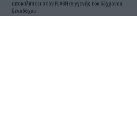
αποκαλύπτει στον FLASH συγγενής του 55χρονου
ξενοδόχου