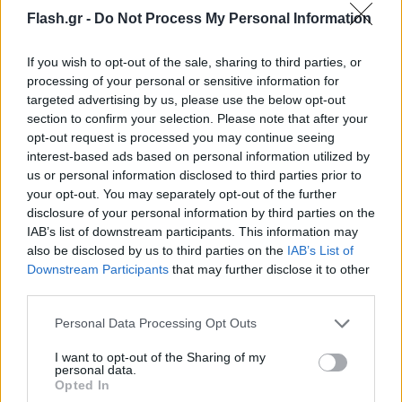
αισθητά πάνω από τα κανονικά επίπεδα. Οι
Flash.gr -
Do Not Process My Personal Information
επιστήμονες αποδίδουν αυτές τις αποκλίσεις στην
ταχύτερη θέρμανση της Αρκτικής, που συνδέεται
If you wish to opt-out of the sale, sharing to third parties, or
με τη μείωση των θαλάσσιων πάγων και της
processing of your personal or sensitive information for
χιονοκάλυψης. Η ευρύτερη εικόνα ενισχύει την
targeted advertising by us, please use the below opt-out
section to confirm your selection. Please note that after your
επιστημονική εκτίμηση ότι η Ευρώπη είναι σήμερα
opt-out request is processed you may continue seeing
η ταχύτερα θερμαινόμενη ήπειρος του πλανήτη,
interest-based ads based on personal information utilized by
όπως δείχνουν και τα στοιχεία του Copernicus
.
us or personal information disclosed to third parties prior to
your opt-out. You may separately opt-out of the further
disclosure of your personal information by third parties on the
IAB’s list of downstream participants. This information may
also be disclosed by us to third parties on the
IAB’s List of
Downstream Participants
that may further disclose it to other
third parties.
Please note that this website/app uses one or more Google
Personal Data Processing Opt Outs
services and may gather and store information including but
not limited to your visit or usage behaviour. You may click to
I want to opt-out of the Sharing of my
personal data.
grant or deny consent to Google and its third-party tags to
Opted In
use your data for below specified purposes in below Google