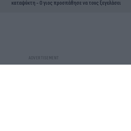
καταψύκτη - Ο γιος προσπάθησε να τους ξεγελάσει