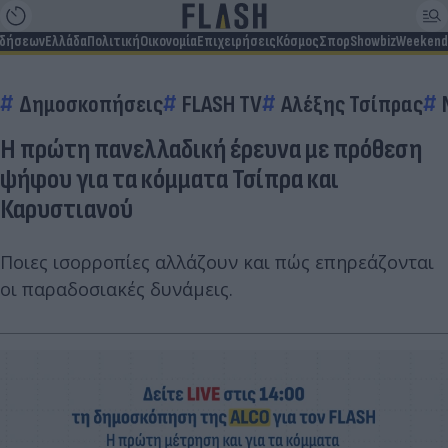
ιδήσεων
Ελλάδα
Πολιτική
Οικονομία
Επιχειρήσεις
Κόσμος
Σπορ
Showbiz
Weekend
Δημοσκοπήσεις
FLASH TV
Αλέξης Τσίπρας
Η πρώτη πανελλαδική έρευνα με πρόθεση
ψήφου για τα κόμματα Τσίπρα και
Καρυστιανού
Ποιες ισορροπίες αλλάζουν και πώς επηρεάζονται
οι παραδοσιακές δυνάμεις.