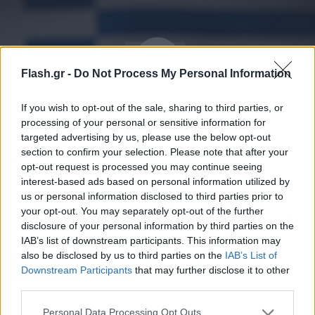
Flash.gr -
Do Not Process My Personal Information
If you wish to opt-out of the sale, sharing to third parties, or
processing of your personal or sensitive information for
targeted advertising by us, please use the below opt-out
section to confirm your selection. Please note that after your
opt-out request is processed you may continue seeing
Τη συνολική εικόνα και τα πολιτικά συμπεράσματα
interest-based ads based on personal information utilized by
παρουσιάζει ο
us or personal information disclosed to third parties prior to
Σπύρος Μουρελάτος.
Την
your opt-out. You may separately opt-out of the further
επιστημονική ανάλυση και την ερμηνεία των
disclosure of your personal information by third parties on the
ευρημάτων κάνει ο Διευθύνων Σύμβουλος της
IAB’s list of downstream participants. This information may
ALCO,
Κώστας Παναγόπουλος.
also be disclosed by us to third parties on the
IAB’s List of
Downstream Participants
that may further disclose it to other
third parties.
Please note that this website/app uses one or more Google
Personal Data Processing Opt Outs