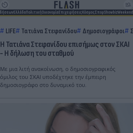
ιδήσεων
Ελλάδα
Πολιτική
Οικονομία
Επιχειρήσεις
Κόσμος
Σπορ
Showbiz
Weekend
LIFE
Τατιάνα Στεφανίδου
Δημοσιογράφοι
Η Τατιάνα Στεφανίδου επισήμως στον ΣΚΑΙ
- Η δήλωση του σταθμού
Με μια λιτή ανακοίνωση, ο δημοσιογραφικός
όμιλος του ΣΚΑΙ υποδέχτηκε την έμπειρη
δημοσιογράφο στο δυναμικό του.