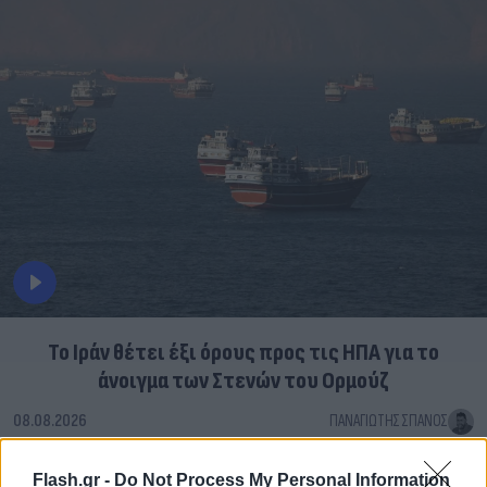
Το Ιράν θέτει έξι όρους προς τις ΗΠΑ για το
άνοιγμα των Στενών του Ορμούζ
08.08.2026
ΠΑΝΑΓΙΏΤΗΣ ΣΠΑΝΌΣ
Flash.gr -
Do Not Process My Personal Information