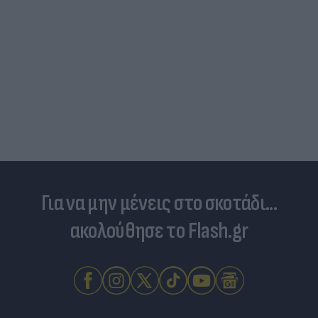
Στη «δίνη» του υπερτουρισμού τα Κουφονήσια:
Από «απάτητος» παράδεισος σε... κοσμοπολίτικο
νησί
Για να μην μένεις στο σκοτάδι...
ακολούθησε το Flash.gr