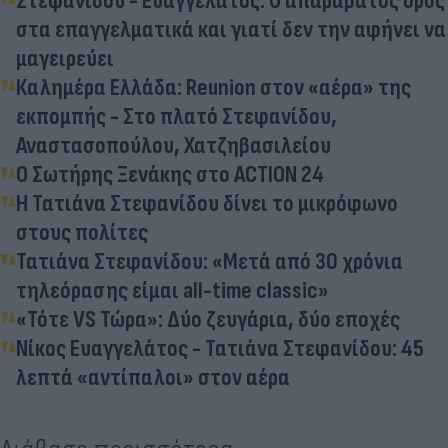
Στεφανίδου - Ευαγγελάτος: Ο απαράβατος όρος
στα επαγγελματικά και γιατί δεν την αφήνει να
μαγειρεύει
Καλημέρα Ελλάδα: Reunion στον «αέρα» της
εκπομπής - Στο πλατό Στεφανίδου,
Αναστασοπούλου, Χατζηβασιλείου
O Σωτήρης Ξενάκης στο ACTION 24
Η Τατιάνα Στεφανίδου δίνει το μικρόφωνο
στους πολίτες
Τατιάνα Στεφανίδου: «Μετά από 30 χρόνια
τηλεόρασης είμαι all-time classic»
«Τότε VS Τώρα»: Δύο ζευγάρια, δύο εποχές
Νίκος Ευαγγελάτος - Τατιάνα Στεφανίδου: 45
λεπτά «αντίπαλοι» στον αέρα