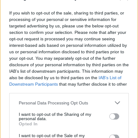
If you wish to opt-out of the sale, sharing to third parties, or
processing of your personal or sensitive information for
targeted advertising by us, please use the below opt-out
section to confirm your selection. Please note that after your
opt-out request is processed you may continue seeing
interest-based ads based on personal information utilized by
us or personal information disclosed to third parties prior to
your opt-out. You may separately opt-out of the further
disclosure of your personal information by third parties on the
IAB’s list of downstream participants. This information may
also be disclosed by us to third parties on the
IAB’s List of
Downstream Participants
that may further disclose it to other
third parties.
Please note that this website/app uses one or more Google
Personal Data Processing Opt Outs
services and may gather and store information including but
not limited to your visit or usage behaviour. You may click to
I want to opt-out of the Sharing of my
personal data.
grant or deny consent to Google and its third-party tags to
Opted In
use your data for below specified purposes in below Google
consent section.
I want to opt-out of the Sale of my