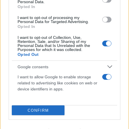
Personal Data.
«Νονός της AI» προειδοποιεί: Σε λίγο δεν θα
Opted In
μπορούμε να «ξεπεράσουμε» νοητικά την
Τεχνητή Νοημοσύνη
I want to opt-out of processing my
Personal Data for Targeted Advertising.
Opted In
08.08.2026
ΧΡΙΣΤΌΔΟΥΛΟΣ ΣΚΟΎΝΤΑΣ
I want to opt-out of Collection, Use,
Retention, Sale, and/or Sharing of my
Personal Data that Is Unrelated with the
Purposes for which it was collected.
Opted Out
Google consents
I want to allow Google to enable storage
related to advertising like cookies on web or
device identifiers in apps.
CONFIRM