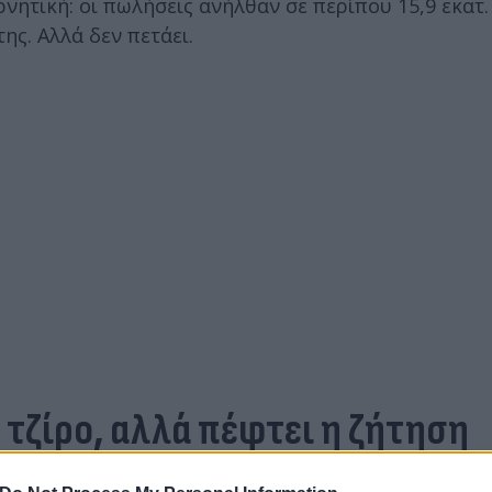
ρνητική: οι πωλήσεις ανήλθαν σε περίπου 15,9 εκατ.
ης. Αλλά δεν πετάει.
 τζίρο, αλλά πέφτει η ζήτηση
 βιομηχανία» του Tech & Durables στην Ελλάδα. Ο 