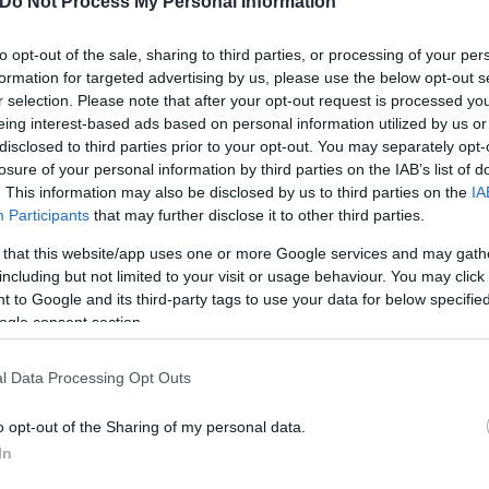
Do Not Process My Personal Information
ικό στήριγμα το «ακριβό ράφι» στα smartphones.
to opt-out of the sale, sharing to third parties, or processing of your per
formation for targeted advertising by us, please use the below opt-out s
άς, ωστόσο η ζήτηση μειώθηκε κατά -6,8% σε σύγκρ
r selection. Please note that after your opt-out request is processed y
ιβά μοντέλα.
eing interest-based ads based on personal information utilized by us or
disclosed to third parties prior to your opt-out. You may separately opt-
losure of your personal information by third parties on the IAB’s list of
ηση από Ψηφιακή Μέριμνα και
. This information may also be disclosed by us to third parties on the
IA
Participants
that may further disclose it to other third parties.
 that this website/app uses one or more Google services and may gath
including but not limited to your visit or usage behaviour. You may click 
 to Google and its third-party tags to use your data for below specifi
υ ξεκίνησε το 2024. Καθοριστικό ρόλο έπαιξε η «Ψη
ogle consent section.
ρίμηνο της χρονιάς –με
Black Friday
και χριστουγεν
l Data Processing Opt Outs
o opt-out of the Sharing of my personal data.
In