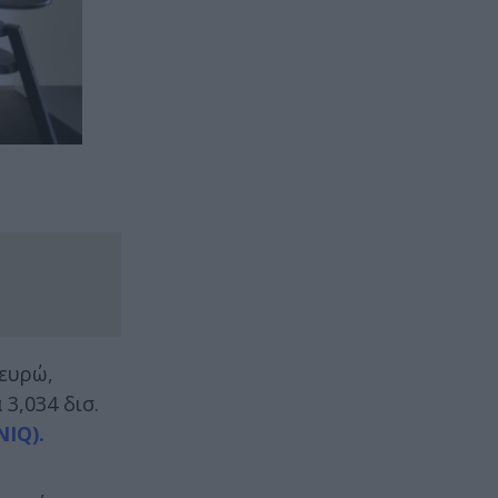
 ευρώ,
3,034 δισ.
NIQ).