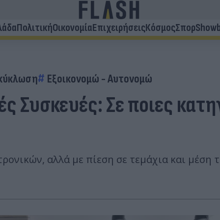
λάδα
Πολιτική
Οικονομία
Επιχειρήσεις
Κόσμος
Σπορ
Showb
κύκλωση
Εξοικονομώ - Αυτονομώ
ές Συσκευές: Σε ποιες κατη
τρονικών, αλλά με πίεση σε τεμάχια και μέση 