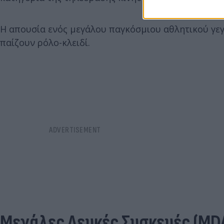
Η απουσία ενός μεγάλου παγκόσμιου αθλητικού γεγο
παίζουν ρόλο-κλειδί.
Μεγάλες Λευκές Συσκευές (MDA