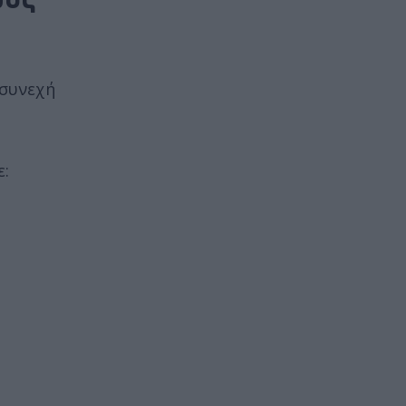
 συνεχή
ε: