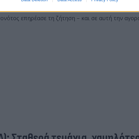
νότος επηρέασε τη ζήτηση – και σε αυτή την αγορά
): Σταθερά τεμάχια, χαμηλότε