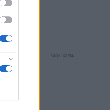
ένες
ημάδια
αν
, η