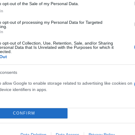
o opt-out of the Sale of my Personal Data.
In
to opt-out of processing my Personal Data for Targeted
ing.
In
o opt-out of Collection, Use, Retention, Sale, and/or Sharing
ersonal Data that Is Unrelated with the Purposes for which it
lected.
Out
ς περιόδου 2020-2021 λόγω πανδημίας, οι συγκεκριμ
consents
 και το δεύτερο μισό του 2024. Το 2025 δείχνει σ
o allow Google to enable storage related to advertising like cookies on
evice identifiers in apps.
χει, μεγάλα events δεν υπήρξ
CONFIRM
 ίντσες, καλύτερη εικόνα, OLED και QLED μοντέλα)
Data Deletion
Data Access
Privacy Policy