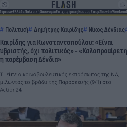
ιδήσεων
Ελλάδα
Πολιτική
Οικονομία
Επιχειρήσεις
Κόσμος
Σπορ
Showbiz
Weekend
Πολιτική
Δημήτρης Καιρίδης
Νίκος Δένδιας
Καιρίδης για Κωνσταντοπούλου: «Είναι
υβριστής, όχι πολιτικός» - «Καλοπροαίρετη
η παρέμβαση Δένδια»
Τι είπε ο κοινοβουλευτικός εκπρόσωπος της ΝΔ,
μιλώντας το βράδυ της Παρασκευής (9/1) στο
Action24.