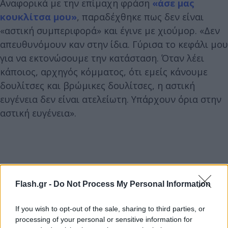
Αναφορικά με την επίμαχη φράση
«άσε μας
κουκλίτσα μου»
, παραδέχθηκε πως δεν είναι
«αστική συμπεριφορά» και έγινε με χιούμορ. «Δεν
απευθυνόμουν καν στην ίδια. Γύρισα το κεφάλι μου
για να εκτονώσουμε την κατάσταση. Όταν λέει
κάποιος, αρχηγός κόμματος, ότι εμείς κάνουμε
δουλίτσες και βρώμικες δουλίτσες, η αστική
ευγένεια δεν είναι ατελείωτη. Υπάρχουν όρια στην
αστική ευγένεια».
Flash.gr -
Do Not Process My Personal Information
If you wish to opt-out of the sale, sharing to third parties, or
processing of your personal or sensitive information for