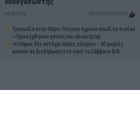
ναυαγοσώστης
08.08.2026
ΚΏΣΤΑΣ ΠΑΠΑΔΌΠΟΥΛΟΣ
Τραγωδία στην Πάρο: Πνίγηκε 4χρονο παιδί σε πισίνα
– Προσήχθησαν γονείς και ιδιοκτήτης
«Η Πάρος δεν αντέχει άλλες πληγές» - 30 φορείς
καλούν σε διαδήλωση στο νησί το Σάββατο 8/8