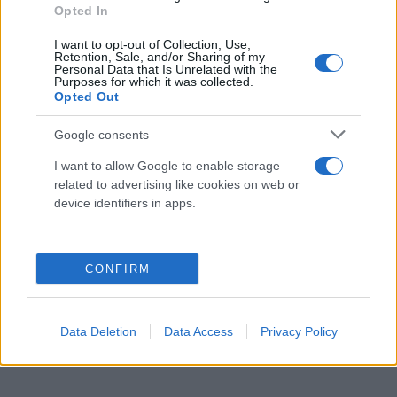
Opted In
I want to opt-out of Collection, Use,
Retention, Sale, and/or Sharing of my
Personal Data that Is Unrelated with the
Purposes for which it was collected.
Opted Out
Google consents
I want to allow Google to enable storage
Επίσης, ο κ. Καιρίδης χαρακτήρισε «λάθος» την
related to advertising like cookies on web or
device identifiers in apps.
αναφορά του στην πρόεδρο της Πλεύσης
Ελευθερίας «γιατί αλλάζει τη συζήτηση» ενώ
χαρακτήρισε «καλοπροαίρετη» την παρέμβαση του
CONFIRM
Νίκου Δένδια.
Data Deletion
Data Access
Privacy Policy