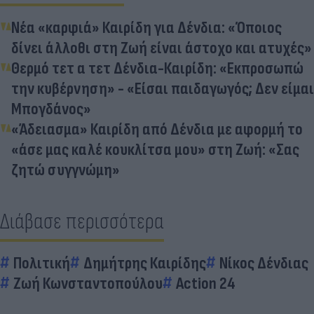
Νέα «καρφιά» Καιρίδη για Δένδια: «Όποιος
δίνει άλλοθι στη Ζωή είναι άστοχο και ατυχές»
Θερμό τετ α τετ Δένδια-Καιρίδη: «Εκπροσωπώ
την κυβέρνηση» - «Είσαι παιδαγωγός; Δεν είμαι
Μπογδάνος»
«Άδειασμα» Καιρίδη από Δένδια με αφορμή το
«άσε μας καλέ κουκλίτσα μου» στη Ζωή: «Σας
ζητώ συγγνώμη»
Διάβασε περισσότερα
Πολιτική
Δημήτρης Καιρίδης
Νίκος Δένδιας
Ζωή Κωνσταντοπούλου
Action 24