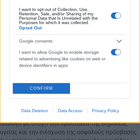
I want to opt-out of Collection, Use,
Ο Σύλλογος επαναφέρει, επίσης, το αίτημά του για
Retention, Sale, and/or Sharing of my
Personal Data that Is Unrelated with the
υπαγωγή των γυαλιών οράσεως, των φακών
Purposes for which it was collected.
επαφής, των υγρών συντήρησης και των σχετικών
Opted Out
υπηρεσιών σε μειωμένο ή υπερμειωμένο
Google consents
συντελεστή ΦΠΑ, καθώς και για τη θεσμική
I want to allow Google to enable storage
κατοχύρωση των επαγγελματικών δικαιωμάτων
related to advertising like cookies on web or
των Οπτικών – Οπτομετρών.
device identifiers in apps.
«Η όραση είναι δημόσιο αγαθό υγείας. Ο πολίτης
και, ιδίως, το παιδί δικαιούται ασφαλή επιλογή,
CONFIRM
επιστημονική καθοδήγηση και παρουσία
διπλωματούχου Οπτικού – Οπτομέτρη», τονίζει ο
Data Deletion
Data Access
Privacy Policy
ΠΣΟΟ, καλώντας το Υπουργείο Υγείας σε θεσμικό
διάλογο με στόχο την προστασία της δημόσιας
υγείας και την ενίσχυση της ασφαλούς πρόσβασης