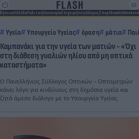
ιδήσεων
Ελλάδα
Πολιτική
Οικονομία
Επιχειρήσεις
Κόσμος
Σπορ
Showbiz
Weekend
Υγεία
Υπουργείο Υγείας
όραση
μάτια
Παι
Καμπανάκι για την υγεία των ματιών - «Όχι
στη διάθεση γυαλιών ηλίου από μη οπτικά
καταστήματα»
Ο Πανελλήνιος Σύλλογος Οπτικών – Οπτομετρών
κάνει λόγο για κινδύνους στη δημόσια υγεία και
ζητά άμεσο διάλογο με το Υπουργείο Υγείας.