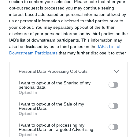
section to confirm your selection. Please note that after your
opt-out request is processed you may continue seeing
interest-based ads based on personal information utilized by
Ενστάσεις για το νέο πλαίσιο λειτουργίας
us or personal information disclosed to third parties prior to
your opt-out. You may separately opt-out of the further
Παράλληλα, ο Πανελλήνιος Σύλλογος Οπτικών –
disclosure of your personal information by third parties on the
IAB’s list of downstream participants. This information may
Οπτομετρών (ΠΣΟΟ) καταγγέλλει ότι οι εγκύκλιοι
also be disclosed by us to third parties on the
IAB’s List of
εκδόθηκαν χωρίς να προηγηθεί διαβούλευση ή
Downstream Participants
that may further disclose it to other
γνωμοδότηση του αρμόδιου θεσμικού φορέα, ενώ
third parties.
κάνει λόγο για δημιουργία συνθηκών «εικονικής
Please note that this website/app uses one or more Google
Personal Data Processing Opt Outs
επιστημονικής ευθύνης». Σύμφωνα με τον Σύλλογο,
services and may gather and store information including but
με το νέο πλαίσιο ένας Οπτικός μπορεί να
not limited to your visit or usage behaviour. You may click to
I want to opt-out of the Sharing of my
personal data.
grant or deny consent to Google and its third-party tags to
δηλώνεται ως υπεύθυνος σε περισσότερα από ένα
Opted In
use your data for below specified purposes in below Google
σημεία πώλησης χωρίς φυσική παρουσία, γεγονός
consent section.
I want to opt-out of the Sale of my
που, όπως επισημαίνει, αποδυναμώνει τον
Personal Data.
Opted In
ουσιαστικό επιστημονικό έλεγχο.
I want to opt-out of processing my
Personal Data for Targeted Advertising.
Τα αιτήματα του Συλλόγου
Opted In