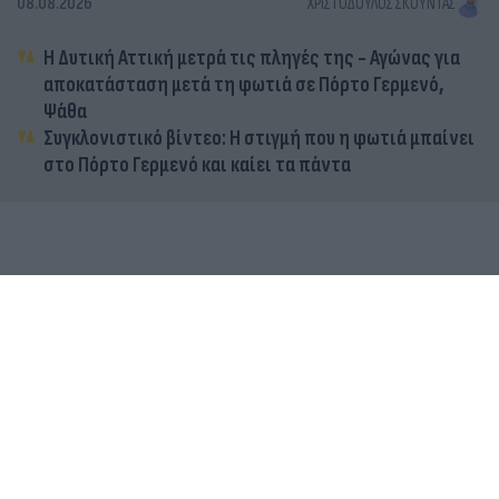
08.08.2026
ΧΡΙΣΤΌΔΟΥΛΟΣ ΣΚΟΎΝΤΑΣ
Η Δυτική Αττική μετρά τις πληγές της - Αγώνας για
αποκατάσταση μετά τη φωτιά σε Πόρτο Γερμενό,
Ψάθα
Συγκλονιστικό βίντεο: Η στιγμή που η φωτιά μπαίνει
στο Πόρτο Γερμενό και καίει τα πάντα