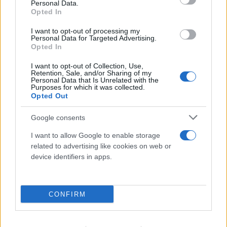
Personal Data.
κουταβιού που ζούσε με λύκους - Τι απαντά ο δρ
Opted In
Ζωολογίας
I want to opt-out of processing my
Personal Data for Targeted Advertising.
06.08.2026
Opted In
I want to opt-out of Collection, Use,
Retention, Sale, and/or Sharing of my
Personal Data that Is Unrelated with the
Purposes for which it was collected.
Opted Out
Google consents
I want to allow Google to enable storage
related to advertising like cookies on web or
device identifiers in apps.
CONFIRM