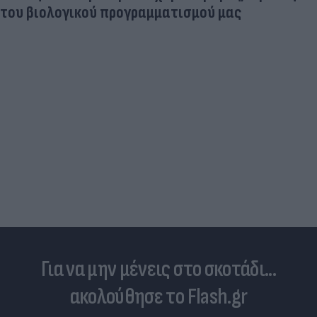
Δέκα εκατομμύρια followers δεν κάνουν λά
Ντιλέτα Λεότα με μαγιό έγινε ξανά viral (p
Για να μην μένεις στο σκοτάδι...
ακολούθησε το Flash.gr