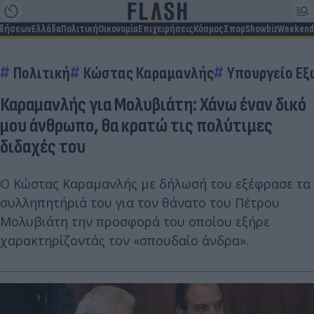
ιδήσεων
Ελλάδα
Πολιτική
Οικονομία
Επιχειρήσεις
Κόσμος
Σπορ
Showbiz
Weekend
Πολιτική
Κώστας Καραμανλής
Υπουργείο Εξ
Καραμανλής για Μολυβιάτη: Χάνω έναν δικό
μου άνθρωπο, θα κρατώ τις πολύτιμες
διδαχές του
Ο Κώστας Καραμανλής με δήλωσή του εξέφρασε τα
συλληπητήριά του για τον θάνατο του Πέτρου
Μολυβιάτη την προσφορά του οποίου εξήρε
χαρακτηρίζοντάς τον «σπουδαίο άνδρα».