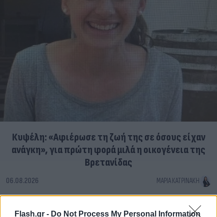
Κυψέλη: «Αφιέρωσε τη ζωή της σε όσους είχαν
ανάγκη», για πρώτη φορά μιλά η οικογένεια της
Βρετανίδας
06.08.2026
ΜΑΡΊΑ ΚΑΤΡΙΝΆΚΗ
Flash.gr -
Do Not Process My Personal Information