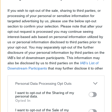
If you wish to opt-out of the sale, sharing to third parties, or
processing of your personal or sensitive information for
targeted advertising by us, please use the below opt-out
section to confirm your selection. Please note that after your
opt-out request is processed you may continue seeing
interest-based ads based on personal information utilized by
us or personal information disclosed to third parties prior to
your opt-out. You may separately opt-out of the further
disclosure of your personal information by third parties on the
IAB’s list of downstream participants. This information may
also be disclosed by us to third parties on the
IAB’s List of
Downstream Participants
that may further disclose it to other
third parties.
Please note that this website/app uses one or more Google
Personal Data Processing Opt Outs
services and may gather and store information including but
not limited to your visit or usage behaviour. You may click to
I want to opt-out of the Sharing of my
personal data.
grant or deny consent to Google and its third-party tags to
Opted In
use your data for below specified purposes in below Google
consent section.
I want to opt-out of the Sale of my
Αντιδράσεις στα social για το θάνατο του