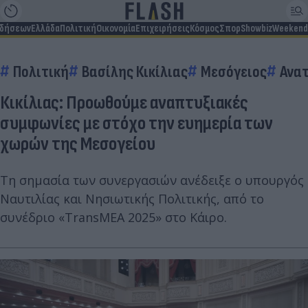
ιδήσεων
Ελλάδα
Πολιτική
Οικονομία
Επιχειρήσεις
Κόσμος
Σπορ
Showbiz
Weekend
Πολιτική
Βασίλης Κικίλιας
Μεσόγειος
Ανατ
Κικίλιας: Προωθούμε αναπτυξιακές
συμφωνίες με στόχο την ευημερία των
χωρών της Μεσογείου
Τη σημασία των συνεργασιών ανέδειξε ο υπουργός
Ναυτιλίας και Νησιωτικής Πολιτικής, από το
συνέδριο «TransMEA 2025» στο Κάιρο.