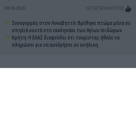
08.08.2026
ΚΏΣΤΑΣ ΠΑΠΑΔΌΠΟΥΛΟΣ
Συναγερμός στον Λυκαβηττό: Βρέθηκε πτώμα μέσα σε
σπηλιά κοντά στο εκκλησάκι των Αγίων Ισιδώρων
Κρήτη: Η ΕΛΑΣ διαψεύδει ότι τουρίστας ήθελε να
πληρώσει για να ασελγήσει σε ανήλικη