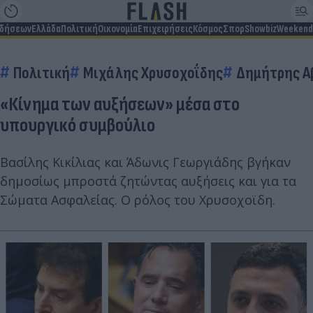
ιδήσεων
Ελλάδα
Πολιτική
Οικονομία
Επιχειρήσεις
Κόσμος
Σπορ
Showbiz
Weekend
Πολιτική
Μιχάλης Χρυσοχοΐδης
Δημήτρης Α
«Κίνημα των αυξήσεων» μέσα στο
υπουργικό συμβούλιο
Βασίλης Κικίλιας και Άδωνις Γεωργιάδης βγήκαν
δημοσίως μπροστά ζητώντας αυξήσεις και για τα
Σώματα Ασφαλείας. Ο ρόλος του Χρυσοχοϊδη.