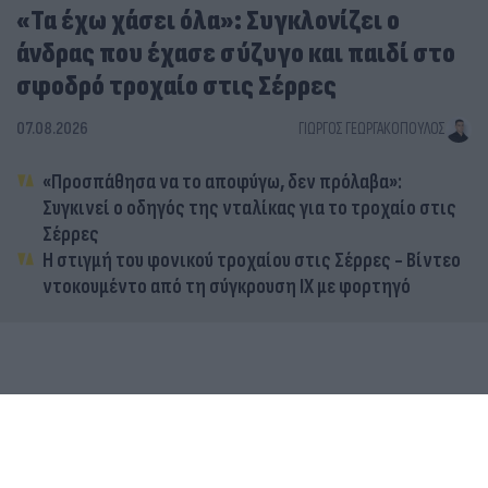
«Τα έχω χάσει όλα»: Συγκλονίζει ο
άνδρας που έχασε σύζυγο και παιδί στο
σφοδρό τροχαίο στις Σέρρες
07.08.2026
ΓΙΏΡΓΟΣ ΓΕΩΡΓΑΚΌΠΟΥΛΟΣ
«Προσπάθησα να το αποφύγω, δεν πρόλαβα»:
Συγκινεί ο οδηγός της νταλίκας για το τροχαίο στις
Σέρρες
Η στιγμή του φονικού τροχαίου στις Σέρρες - Βίντεο
ντοκουμέντο από τη σύγκρουση ΙΧ με φορτηγό