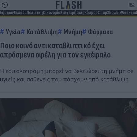
ιδήσεων
Ελλάδα
Πολιτική
Οικονομία
Επιχειρήσεις
Κόσμος
Σπορ
Showbiz
Weekend
Υγεία
Κατάθλιψη
Μνήμη
Φάρμακα
Ποιο κοινό αντικαταθλιπτικό έχει
απρόσμενα οφέλη για τον εγκέφαλο
Η εσιταλοπράμη μπορεί να βελτιώσει τη μνήμη σε
υγιείς και ασθενείς που πάσχουν από κατάθλιψη.