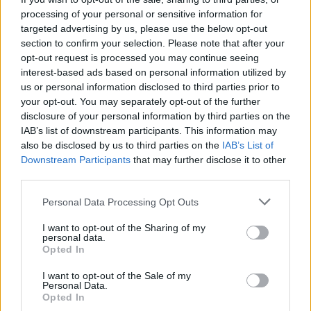
Φρόαερ, καθηγήτρια νευροψυχιατρικής επίσης στο
processing of your personal or sensitive information for
Πανεπιστημιακό Νοσοκομείο της Κοπεγχάγης.
targeted advertising by us, please use the below opt-out
section to confirm your selection. Please note that after your
opt-out request is processed you may continue seeing
Το επόμενο βήμα των ερευνητών είναι να
interest-based ads based on personal information utilized by
δοκιμάσουν φάρμακα που επιδρούν στοχευμένα
us or personal information disclosed to third parties prior to
στον υποδοχέα 5HT4 και να εξετάσουν την
your opt-out. You may separately opt-out of the further
disclosure of your personal information by third parties on the
επίδρασή τους στην εγκεφαλική λειτουργία.
IAB’s list of downstream participants. This information may
Μάλιστα, ειδικά σκευάσματα για τη σπαστική
also be disclosed by us to third parties on the
IAB’s List of
κολίτιδα συνδέονται και διεγείρουν τους
Downstream Participants
that may further disclose it to other
third parties.
υποδοχείς 5HT4.
Please note that this website/app uses one or more Google
Personal Data Processing Opt Outs
services and may gather and store information including but
not limited to your visit or usage behaviour. You may click to
I want to opt-out of the Sharing of my
personal data.
grant or deny consent to Google and its third-party tags to
Opted In
use your data for below specified purposes in below Google
consent section.
I want to opt-out of the Sale of my
Personal Data.
Opted In