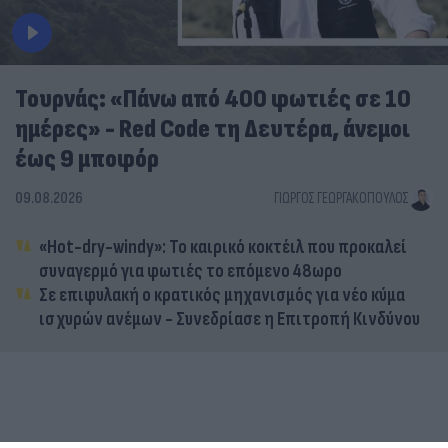
Τουρνάς: «Πάνω από 400 φωτιές σε 10
ημέρες» - Red Code τη Δευτέρα, άνεμοι
έως 9 μποφόρ
09.08.2026
ΓΙΏΡΓΟΣ ΓΕΩΡΓΑΚΌΠΟΥΛΟΣ
«Hot-dry-windy»: Το καιρικό κοκτέιλ που προκαλεί
συναγερμό για φωτιές το επόμενο 48ωρο
Σε επιφυλακή ο κρατικός μηχανισμός για νέο κύμα
ισχυρών ανέμων - Συνεδρίασε η Επιτροπή Κινδύνου