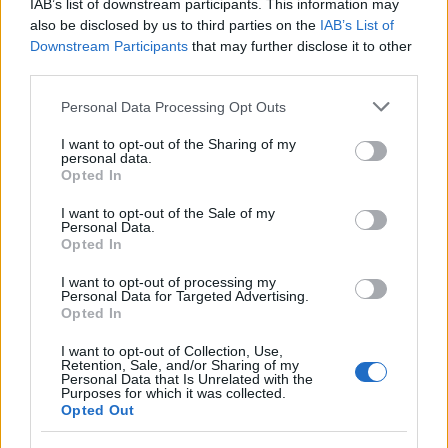
IAB’s list of downstream participants. This information may
ανέφερε.
also be disclosed by us to third parties on the
IAB’s List of
Downstream Participants
that may further disclose it to other
third parties.
Please note that this website/app uses one or more Google
Personal Data Processing Opt Outs
services and may gather and store information including but
not limited to your visit or usage behaviour. You may click to
I want to opt-out of the Sharing of my
personal data.
grant or deny consent to Google and its third-party tags to
Opted In
use your data for below specified purposes in below Google
consent section.
I want to opt-out of the Sale of my
Personal Data.
Opted In
I want to opt-out of processing my
Personal Data for Targeted Advertising.
Opted In
I want to opt-out of Collection, Use,
Retention, Sale, and/or Sharing of my
Personal Data that Is Unrelated with the
Purposes for which it was collected.
Opted Out