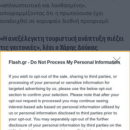
«απλουστευτική και λανθασμένη»,
υπογραμμίζοντας ότι η πρωτεύουσα έχει
αναδειχθεί σε κορυφαίο διεθνή προορισμό.
«Η ανεξέλεγκτη τουριστική ανάπτυξη πιέζει
τις γειτονιές», λέει ο Χάρης Δούκας
Από την πλευρά του, ο
Χάρης Δούκας
απάντησε σε
Flash.gr -
Do Not Process My Personal Information
υψηλούς τόνους, κάνοντας λόγο για πραγματικά
προβλήματα που αντιμετωπίζουν οι γειτονιές της
If you wish to opt-out of the sale, sharing to third parties, or
processing of your personal or sensitive information for
Αθήνας λόγω της τουριστικής πίεσης.
targeted advertising by us, please use the below opt-out
section to confirm your selection. Please note that after your
«Η Αθήνα δεν έχει ανάγκη από εξωραϊσμούς
opt-out request is processed you may continue seeing
interest-based ads based on personal information utilized by
όψιμων υπερασπιστών. Η ανεξέλεγκτη τουριστική
us or personal information disclosed to third parties prior to
ανάπτυξη απειλεί εμβληματικές γειτονιές της.
your opt-out. You may separately opt-out of the further
Όποιος δεν το βλέπει, απλά στρουθοκαμηλίζει»,
disclosure of your personal information by third parties on the