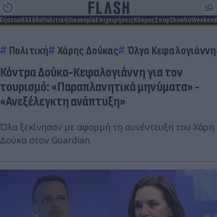
ιδήσεων
Ελλάδα
Πολιτική
Οικονομία
Επιχειρήσεις
Κόσμος
Σπορ
Showbiz
Weekend
Πολιτική
Χάρης Δούκας
Όλγα Κεφαλογιάννη
Κόντρα Δούκα-Κεφαλογιάννη για τον
τουρισμό: «Παραπλανητικά μηνύματα» -
«Ανεξέλεγκτη ανάπτυξη»
Όλα ξεκίνησαν με αφορμή τη συνέντευξη του Χάρη
Δούκα στον Guardian.