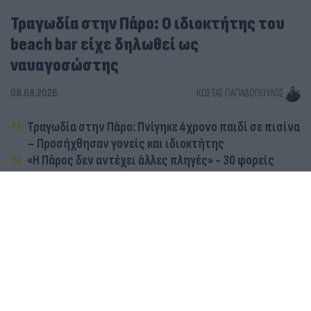
Τραγωδία στην Πάρο: Ο ιδιοκτήτης του
beach bar είχε δηλωθεί ως
ναυαγοσώστης
08.08.2026
ΚΏΣΤΑΣ ΠΑΠΑΔΌΠΟΥΛΟΣ
Τραγωδία στην Πάρο: Πνίγηκε 4χρονο παιδί σε πισίνα
– Προσήχθησαν γονείς και ιδιοκτήτης
«Η Πάρος δεν αντέχει άλλες πληγές» - 30 φορείς
καλούν σε διαδήλωση στο νησί το Σάββατο 8/8