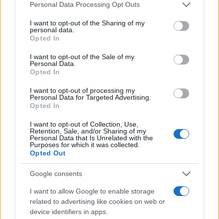
Please note that this website/app uses one or more Google
Personal Data Processing Opt Outs
βοήθεια ενός κεντρικού λειτουργικού μηχανισμού»
services and may gather and store information including but
ανακοίνωσε ο πρωθυπουργός και τόνισε ότι θα
not limited to your visit or usage behaviour. You may click to
I want to opt-out of the Sharing of my
personal data.
grant or deny consent to Google and its third-party tags to
επικαιροποιηθεί το σχετικό "εργαλείο" που
Opted In
use your data for below specified purposes in below Google
υπάρχει εδώ και 15 χρόνια αλλά -όπως είπε- στις
consent section.
I want to opt-out of the Sale of my
μέρες μας είναι ανεπαρκές.
Personal Data.
Opted In
I want to opt-out of processing my
Personal Data for Targeted Advertising.
Opted In
I want to opt-out of Collection, Use,
Retention, Sale, and/or Sharing of my
Personal Data that Is Unrelated with the
Purposes for which it was collected.
Opted Out
Google consents
I want to allow Google to enable storage
related to advertising like cookies on web or
device identifiers in apps.