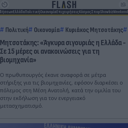
ιδήσεων
Ελλάδα
Πολιτική
Οικονομία
Επιχειρήσεις
Κόσμος
Σπορ
Showbiz
Weekend
Πολιτική
Οικονομία
Κυριάκος Μητσοτάκης
Μητσοτάκης: «Άγκυρα σιγουριάς η Ελλάδα -
Σε 15 μέρες οι ανακοινώσεις για τη
βιομηχανία»
Ο πρωθυπουργός έκανε αναφορά σε μέτρα
στήριξης για τις βιομηχανίες, εφόσον διαρκέσει ο
πόλεμος στη Μέση Ανατολή, κατά την ομιλία του
στην εκδήλωση για τον ενεργειακό
μετασχηματισμό.