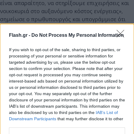
είναι απαραίτητο, να στηρίξουμε επιχειρήσεις και
νοικοκυριά στο αυξανόμενο κόστος ενέργειας»,
σημείωσε ο πρωθυπουργός και υπογράμμισε ότι
ήδη ελήφθησαν μέτρα για να περιοριστούν
φαινόμενα κερδοσκοπίας που παρατηρούνται σε
Flash.gr -
Do Not Process My Personal Information
εποχές εντάσεων και κρίσεων. «Εύχομαι ότι δεν θα
If you wish to opt-out of the sale, sharing to third parties, or
χρειαστεί να τα παρατείνουμε πέραν του
processing of your personal or sensitive information for
τριμήνου» είπε και σημείωσε ότι χρειάζεται
targeted advertising by us, please use the below opt-out
ταχύτητα και προβλεψιμότητα, ενώ έχουν γίνει
section to confirm your selection. Please note that after your
σημαντικά βήματα για την αντιμετώπιση της
opt-out request is processed you may continue seeing
interest-based ads based on personal information utilized by
γραφειοκρατίας «αλλά μένουν να γίνουν κι άλλα».
us or personal information disclosed to third parties prior to
your opt-out. You may separately opt-out of the further
«Δεν πρέπει να χανόμαστε σε λαβύρινθους λόγω
disclosure of your personal information by third parties on the
IAB’s list of downstream participants. This information may
επικαλυπτόμενων αρμοδιοτήτων και
also be disclosed by us to third parties on the
IAB’s List of
γραφειοκρατικής σύγχυσης, και προχωρούμε σε
Downstream Participants
that may further disclose it to other
μετασχηματισμό του συστήματος υποδοχής
third parties.
επενδύσεων - θα προωθούνται εγκαίρως με τη