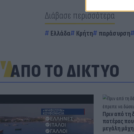
Διάβασε περισσότερα
Ελλάδα
Κρήτη
παράσυρση
ΑΠΟ ΤΟ ΔΙΚΤΥΟ
Πριν από τη 
πατέρας που 
μεγάλη μάχη 