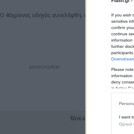
Flash.gr -
Ο 40χρονος οδηγός συνελήφθη, ωστόσο αφέθηκε ε
If you wish 
sensitive in
confirm you
continue se
information 
further disc
participants
Downstream 
Please note
information 
deny consent
in below Go
Persona
Κάνε κλικ και δες περισσότ
I want t
Opted 