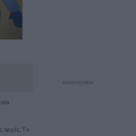
ποίο
ς αρχές. Το