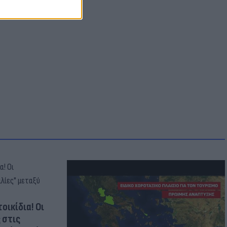
οικίδια! Οι
 στις