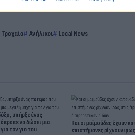
Τροχαίο
Ανήλικοι
Local News
δόξα, υπήρξε ένας
έπρεπε να δώσει μια
Και οι μαϊμούδες έχουν κατ
για τον γιο του
επιστήμονες ρίχνουν φως