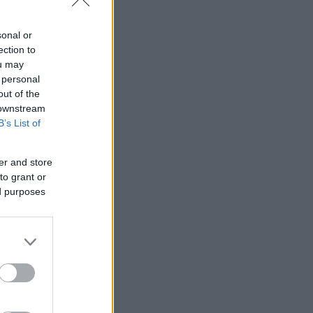
sonal or
ection to
ou may
 personal
out of the
 downstream
B’s List of
er and store
to grant or
ed purposes