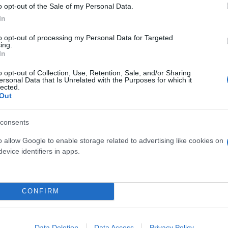
o opt-out of the Sale of my Personal Data.
In
to opt-out of processing my Personal Data for Targeted
ing.
In
o opt-out of Collection, Use, Retention, Sale, and/or Sharing
ersonal Data that Is Unrelated with the Purposes for which it
lected.
Out
3χρονου στο Ηράκλειο - Πώς συνέβη το ατύχημα
εκρός 11χρονος που επέστρεφε από το σχολείο - 
consents
λιξη η αποκατάσταση των ζημιών
o allow Google to enable storage related to advertising like cookies on
evice identifiers in apps.
μένος παρασύρθηκε σε διάβαση πεζών από διερχό
τιά από ψηλά, στη Λίμνη του Αγίου Νικολάου
CONFIRM
ν του ΠΑΓΝΗ -Ανεπαρκής ιατρική στελέχωση, πολλ
Data Deletion
Data Access
Privacy Policy