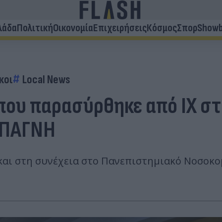
λάδα
Πολιτική
Οικονομία
Επιχειρήσεις
Κόσμος
Σπορ
Showb
κοι
Local News
που παρασύρθηκε από IX στ
 ΠΑΓΝΗ
 και στη συνέχεια στο Πανεπιστημιακό Νοσοκο