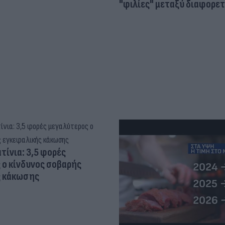
"φιλίες" μεταξύ διαφορε
τίνια: 3,5 φορές
 ο κίνδυνος σοβαρής
ς κάκωσης