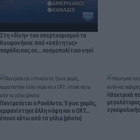
Στη «δίνη» του υπερτουρισμού τα
Κουφονήσια: Από «απάτητος»
παράδεισος σε... κοσμοπολίτικο νησί
Ηλεκτρικά πα
μεγαλύτερος
Παντρεύεται ο Ρονάλντο; Έγινε χαμός,
εγκεφαλική
εμφανίστηκε άλλη νύφη και ο CR7…
έπεσε κάτω από τα γέλια (photo)