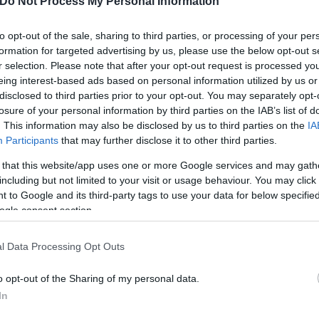
Do Not Process My Personal Information
λεύθερος.
to opt-out of the sale, sharing to third parties, or processing of your per
formation for targeted advertising by us, please use the below opt-out s
r selection. Please note that after your opt-out request is processed y
eing interest-based ads based on personal information utilized by us or
disclosed to third parties prior to your opt-out. You may separately opt-
losure of your personal information by third parties on the IAB’s list of
. This information may also be disclosed by us to third parties on the
IA
Participants
that may further disclose it to other third parties.
 that this website/app uses one or more Google services and may gath
including but not limited to your visit or usage behaviour. You may click 
 to Google and its third-party tags to use your data for below specifi
ogle consent section.
l Data Processing Opt Outs
ερο
Flash.gr
στην αναζήτηση της
Google
o opt-out of the Sharing of my personal data.
In