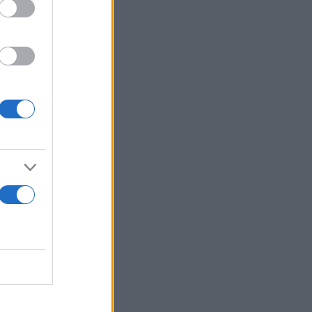
Τον
μενο
ά τα