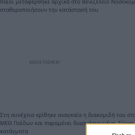
παιδί μεταφέρθηκε αρχικά στο Βενιζέλειο Νοσοκομε
σταθεροποιήσουν την κατάστασή του.
Στη συνέχεια κρίθηκε αναγκαία η διακομιδή του σ
ΜΕΘ Παίδων και παραμένει διασωληνωμένο. Σύμφων
κατάγματα.