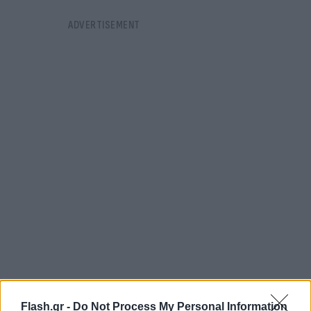
FLASH FOCUS
Flash.gr -
Do Not Process My Personal Information