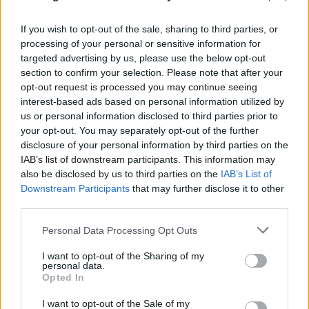
If you wish to opt-out of the sale, sharing to third parties, or
processing of your personal or sensitive information for
targeted advertising by us, please use the below opt-out
section to confirm your selection. Please note that after your
opt-out request is processed you may continue seeing
interest-based ads based on personal information utilized by
us or personal information disclosed to third parties prior to
your opt-out. You may separately opt-out of the further
disclosure of your personal information by third parties on the
IAB’s list of downstream participants. This information may
also be disclosed by us to third parties on the
IAB’s List of
Downstream Participants
that may further disclose it to other
third parties.
Please note that this website/app uses one or more Google
Personal Data Processing Opt Outs
services and may gather and store information including but
not limited to your visit or usage behaviour. You may click to
I want to opt-out of the Sharing of my
personal data.
grant or deny consent to Google and its third-party tags to
Opted In
use your data for below specified purposes in below Google
consent section.
I want to opt-out of the Sale of my