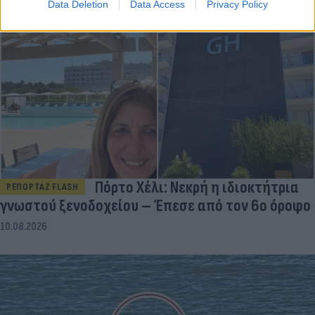
Data Deletion
Data Access
Privacy Policy
Πόρτο Χέλι: Νεκρή η ιδιοκτήτρια
ΡΕΠΟΡΤΑΖ FLASH
γνωστού ξενοδοχείου – Έπεσε από τον 6ο όροφο
10.08.2026