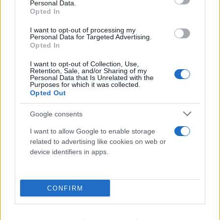
Personal Data.
Opted In
Συγκλονιστικό βίντεο στον Κουβαρά:
I want to opt-out of processing my
Αστυνομικοί απομακρύνουν ηλικιωμένη από
Personal Data for Targeted Advertising.
τη φωτιά
Opted In
10.08.2026
I want to opt-out of Collection, Use,
Retention, Sale, and/or Sharing of my
Personal Data that Is Unrelated with the
Purposes for which it was collected.
Opted Out
Google consents
I want to allow Google to enable storage
related to advertising like cookies on web or
device identifiers in apps.
CONFIRM