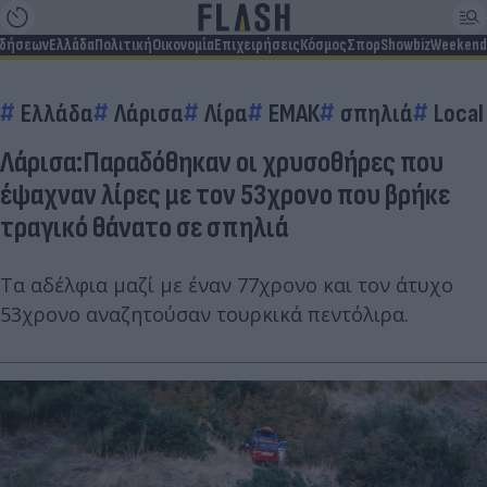
ιδήσεων
Ελλάδα
Πολιτική
Οικονομία
Επιχειρήσεις
Κόσμος
Σπορ
Showbiz
Weekend
Ελλάδα
Λάρισα
Λίρα
ΕΜΑΚ
σπηλιά
Local
Λάρισα:Παραδόθηκαν οι χρυσοθήρες που
έψαχναν λίρες με τον 53χρονο που βρήκε
τραγικό θάνατο σε σπηλιά
Τα αδέλφια μαζί με έναν 77χρονο και τον άτυχο
53χρονο αναζητούσαν τουρκικά πεντόλιρα.