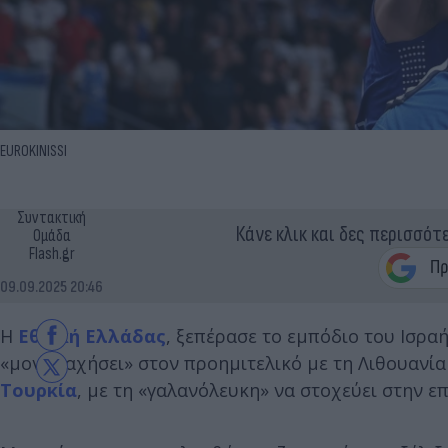
EUROKINISSI
Συντακτική
Κάνε κλικ και δες περισσότ
Ομάδα
Flash.gr
09.09.2025 20:46
Η
Εθνική Ελλάδας
, ξεπέρασε το εμπόδιο του Ισρα
«μονομαχήσει» στον προημιτελικό με τη Λιθουανία (
Τουρκία
, με τη «γαλανόλευκη» να στοχεύει στην ε