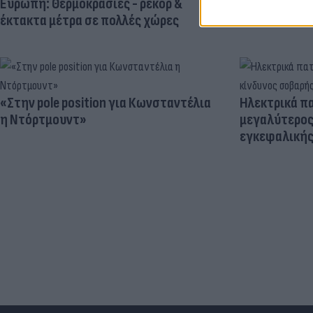
Ευρώπη: Θερμοκρασίες - ρεκόρ &
έκτακτα μέτρα σε πολλές χώρες
«Στην pole position για Κωνσταντέλια
Ηλεκτρικά πα
η Ντόρτμουντ»
μεγαλύτερος
εγκεφαλική