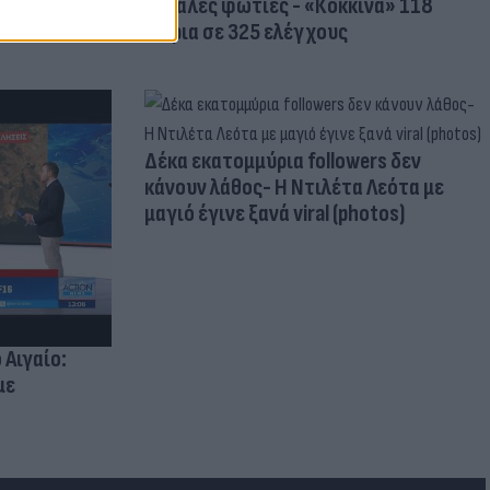
μεγάλες φωτιές - «Κόκκινα» 118
κτίρια σε 325 ελέγχους
Δέκα εκατομμύρια followers δεν
κάνουν λάθος- Η Ντιλέτα Λεότα με
μαγιό έγινε ξανά viral (photos)
 Αιγαίο:
με