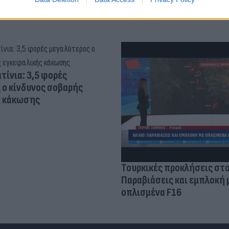
τίνια: 3,5 φορές
 ο κίνδυνος σοβαρής
ς κάκωσης
Τουρκικές προκλήσεις στο
Παραβιάσεις και εμπλοκή 
οπλισμένα F16