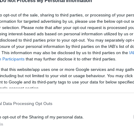
Do Not Process My Personal Information
to opt-out of the sale, sharing to third parties, or processing of your per
formation for targeted advertising by us, please use the below opt-out s
r selection. Please note that after your opt-out request is processed y
eing interest-based ads based on personal information utilized by us or
disclosed to third parties prior to your opt-out. You may separately opt-
σήμερα η Ελλάδα λύγισε τη Λιθουανία και πέρασε 
losure of your personal information by third parties on the IAB’s list of
. This information may also be disclosed by us to third parties on the
IA
Participants
that may further disclose it to other third parties.
 Λιθουανίας και το «κλειδί» για την πρόκριση της
 that this website/app uses one or more Google services and may gath
including but not limited to your visit or usage behaviour. You may click 
κούνμπο... ισοπέδωσε το Ισραήλ (84-79) και πέρα
 to Google and its third-party tags to use your data for below specifi
ogle consent section.
l Data Processing Opt Outs
o opt-out of the Sharing of my personal data.
In
κετ
Ευρωμπάσκετ
Λιθουανία