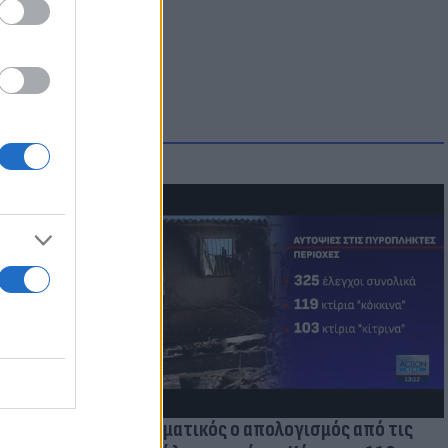
οικίδια! Οι
 στις
τικών ειδών
Δραματικός ο απολογισμός από τις