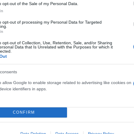
o opt-out of the Sale of my Personal Data.
In
to opt-out of processing my Personal Data for Targeted
ing.
In
o opt-out of Collection, Use, Retention, Sale, and/or Sharing
ersonal Data that Is Unrelated with the Purposes for which it
lected.
Out
consents
ός στην παρουσίαση του
Και οι μαϊμούδες έχουν κατ
o allow Google to enable storage related to advertising like cookies on
άδες κόσμου στο γήπεδο
επιστήμονες ρίχνουν φως
evice identifiers in apps.
σπόρ (video)
"φιλίες" μεταξύ διαφορε
CONFIRM
Data Deletion
Data Access
Privacy Policy