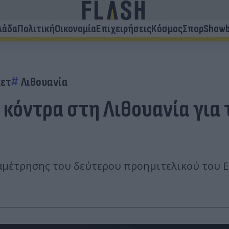
λάδα
Πολιτική
Οικονομία
Επιχειρήσεις
Κόσμος
Σπορ
Showb
ετ
Λιθουανία
 κόντρα στη Λιθουανία για
μέτρησης του δεύτερου προημιτελικού του Eu