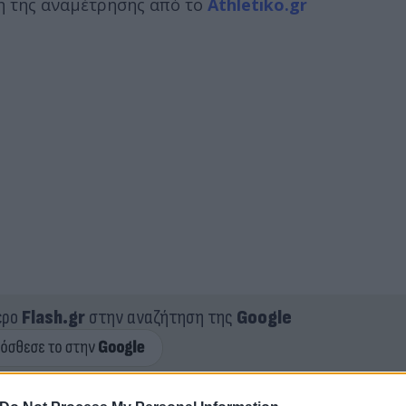
η της αναμέτρησης από το
Athletiko.gr
ερο
Flash.gr
στην αναζήτηση της
Google