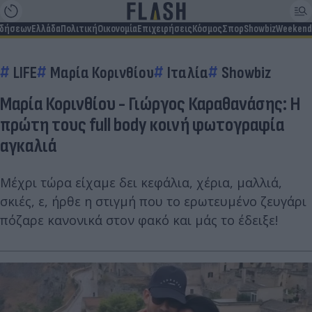
ιδήσεων
Ελλάδα
Πολιτική
Οικονομία
Επιχειρήσεις
Κόσμος
Σπορ
Showbiz
Weekend
LIFE
Μαρία Κορινθίου
Ιταλία
Showbiz
Μαρία Κορινθίου - Γιώργος Καραθανάσης: Η
πρώτη τους full body κοινή φωτογραφία
αγκαλιά
Μέχρι τώρα είχαμε δει κεφάλια, χέρια, μαλλιά,
σκιές, ε, ήρθε η στιγμή που το ερωτευμένο ζευγάρι
πόζαρε κανονικά στον φακό και μάς το έδειξε!