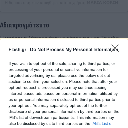
Η δημοσίευση κοινοποιήθηκε από το χρήστη 𝗠𝗔𝗥𝗜𝗔 𝗞𝗢𝗥𝗜𝗡𝗧𝗛𝗜𝗢𝗨 (@mariakorinthiou)
Αδιαπραγμάτευτο
Η υπέροχη Ματέρα ήταν ο τόπος που το ζευγάρι
λάτρεψε πολύ γι’ αυτό και επέλεξε να μοιραστεί
Flash.gr -
Do Not Process My Personal Information
μαζί μας μια φωτογραφία που τράβηξε σε αυτό το
μέρος. Το γεγονός ότι η Κορινθίου και ο
If you wish to opt-out of the sale, sharing to third parties, or
Καραναθάσης θέλησαν να κοινοποιήσουν μια κοινή
processing of your personal or sensitive information for
τους φωτογραφία είναι γιατί πλέον νιώθουν
targeted advertising by us, please use the below opt-out
section to confirm your selection. Please note that after your
έτοιμοι για αυτό το καινούριο που μπήκε και
opt-out request is processed you may continue seeing
σάρωσε τη ζωή τους!
interest-based ads based on personal information utilized by
us or personal information disclosed to third parties prior to
your opt-out. You may separately opt-out of the further
Παράλληλα με αυτή την κίνηση θέλουν να
disclosure of your personal information by third parties on the
δηλώσουν ότι δεν κρύβονται, δεν θέλουν όμως τα
IAB’s list of downstream participants. This information may
media να σαρώσουν την προσωπική τους ζωή. Είναι
also be disclosed by us to third parties on the
IAB’s List of