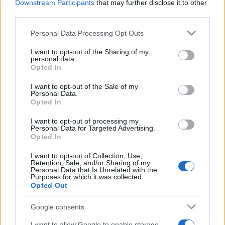
Downstream Participants
that may further disclose it to other
εκείνοι που θα επιλέγουν τί και πότε θα ανεβάζουν
third parties.
στο Διαδίκτυο και αυτό είναι κάτι που παραμένει
Please note that this website/app uses one or more Google
αδιαπραγμάτευτο γι’ αυτούς…
Personal Data Processing Opt Outs
services and may gather and store information including but
not limited to your visit or usage behaviour. You may click to
I want to opt-out of the Sharing of my
personal data.
grant or deny consent to Google and its third-party tags to
Opted In
use your data for below specified purposes in below Google
consent section.
I want to opt-out of the Sale of my
Personal Data.
Opted In
I want to opt-out of processing my
Personal Data for Targeted Advertising.
Opted In
I want to opt-out of Collection, Use,
Retention, Sale, and/or Sharing of my
Personal Data that Is Unrelated with the
Purposes for which it was collected.
Opted Out
Google consents
I want to allow Google to enable storage