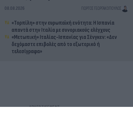
08.08.2026
ΓΙΏΡΓΟΣ ΓΕΩΡΓΑΚΌΠΟΥΛΟΣ
«Τορπίλη» στην ευρωπαϊκή ενότητα: Η Ισπανία
απαντά στην Ιταλία με συνοριακούς ελέγχους
«Μετωπική» Ιταλίας-Ισπανίας για Σένγκεν: «Δεν
δεχόμαστε επιβολές από το εξωτερικό ή
τελεσίγραφα»