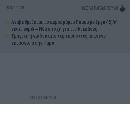
08.08.2026
ΚΏΣΤΑΣ ΠΑΠΑΔΌΠΟΥΛΟΣ
Αναβαθμίζεται το αεροδρόμιο Πάρου με έργα 45,44
εκατ. ευρώ – Νέα εποχή για τις Κυκλάδες
Τραγική η εικόνα από τις τεράστιες καμένες
εκτάσεις στην Πάρο