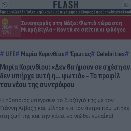
ιδήσεων
Ελλάδα
Πολιτική
Οικονομία
Επιχειρήσεις
Κόσμος
Σπορ
Showbiz
Weekend
Συναγερμός στη Νάξο: Φωτιά τώρα στη
BREAKING
Μικρή Βίγλα - Κοντά σε σπίτια οι φλόγες
NEWS
LIFE
Μαρία Κορινθίου
Έρωτας
Celebrities
Μαρία Κορινθίου: «Δεν θα ήμουν σε σχέση αν
δεν υπήρχε αυτή η… φωτιά» - Το προφίλ
του νέου της συντρόφου
Η ηθοποιός υπέγραψε το διαζύγιό της με τον
Γιάννη Αϊβάζη και μίλησε για τον άντρα που μπήκε
στη ζωή της και την κάνει να νιώθει γυναίκα!