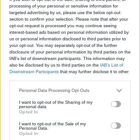
Κορινθίου συνεργάστηκε με την εταιρία του για
processing of your personal or sensitive information for
προώθηση προϊόντων μέσω Instagram. Η σχέση
targeted advertising by us, please use the below opt-out
τους έχει πλέον απογειωθεί και το ζευγάρι θέλει να
section to confirm your selection. Please note that after your
περνάει συνέχεια χρόνο μαζί. «Όμορφέ μου άντρα,
opt-out request is processed you may continue seeing
interest-based ads based on personal information utilized by
υπέροχε» του έγραψε η Μαρία σε μια φωτογραφία
us or personal information disclosed to third parties prior to
του στο Instagram κι εκείνος της απάντησε
your opt-out. You may separately opt-out of the further
αποκαλώντας την αγάπη μου και βάζοντας στο
disclosure of your personal information by third parties on the
IAB’s list of downstream participants. This information may
σχόλιό του μια καρδoύλα και μια φλόγα!
also be disclosed by us to third parties on the
IAB’s List of
Downstream Participants
that may further disclose it to other
Η Κορινθίου δεν θέλει πια να κρύβεται γι’ αυτό
third parties.
βγήκε και μίλησε για τον νέο άντρα στη ζωή της.
Please note that this website/app uses one or more Google
Personal Data Processing Opt Outs
Μάλιστα ανέβασε και ένα story με τους δυο τους
services and may gather and store information including but
not limited to your visit or usage behaviour. You may click to
I want to opt-out of the Sharing of my
να κοιτάζονται στα μάτια υπό τους ήχους του
personal data.
grant or deny consent to Google and its third-party tags to
τραγουδιού της Μαρίνας Λάμπρου «Χάνομαι στο
Opted In
use your data for below specified purposes in below Google
κενό». Μαρία και Γιώργος κάνουν ήδη σχέδια για το
consent section.
I want to opt-out of the Sale of my
κοινό τους μέλλον που αρχικά περιλαμβάνει μια
Personal Data.
Opted In
σειρά από ταξίδια στο εξωτερικό.