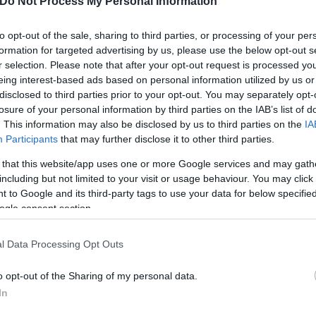
ς πέρασαν μοναδικά και θέλησαν να μοιραστούν και
Do Not Process My Personal Information
ς στο Instagram. Τους είδαμε λοιπόν μέσα στα χιόνι
to opt-out of the sale, sharing to third parties, or processing of your per
ι να κάνουν snowmobile στις διάφορες πλαγιές του
formation for targeted advertising by us, please use the below opt-out s
r selection. Please note that after your opt-out request is processed y
eing interest-based ads based on personal information utilized by us or
disclosed to third parties prior to your opt-out. You may separately opt-
losure of your personal information by third parties on the IAB’s list of
. This information may also be disclosed by us to third parties on the
IA
Participants
that may further disclose it to other third parties.
 that this website/app uses one or more Google services and may gath
including but not limited to your visit or usage behaviour. You may click 
 to Google and its third-party tags to use your data for below specifi
ogle consent section.
l Data Processing Opt Outs
o opt-out of the Sharing of my personal data.
In