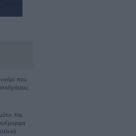
ευγάρι που
 αποδράσεις
νότο. Και
πανέμορφα
ταλικό