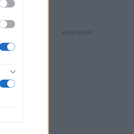
τά που την
πορεί να
όδια μου.