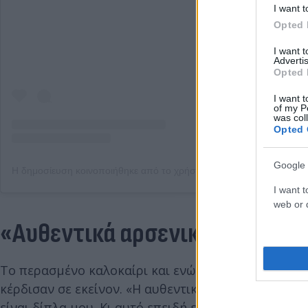
I want t
Opted 
I want 
Advertis
Opted 
I want t
of my P
was col
Opted 
Google 
I want t
web or d
«Αυθεντικά αρσενικό»
Το περασμένο καλοκαίρι και ενώ ήταν φρέσκια η σχέ
κέρδισαν σε εκείνον. «Η αυθεντικότητά του, η κτητ
είναι δίπλα μου. Κι αυτό επειδή είμαι πολύ δυναμι