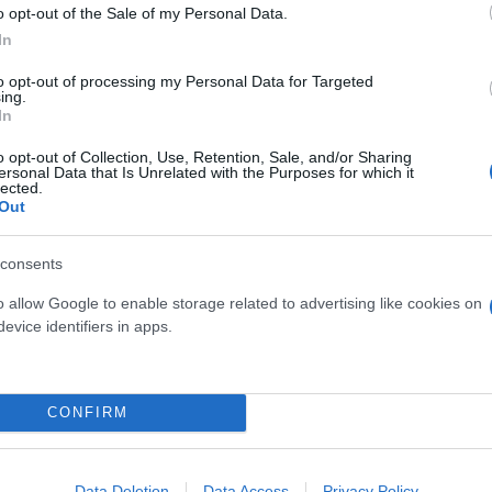
o opt-out of the Sale of my Personal Data.
In
to opt-out of processing my Personal Data for Targeted
ing.
In
o opt-out of Collection, Use, Retention, Sale, and/or Sharing
ersonal Data that Is Unrelated with the Purposes for which it
lected.
Out
consents
Η δημοσίευση κοινοποιήθηκε από το χρήστη 𝗠𝗔𝗥𝗜𝗔 𝗞𝗢𝗥𝗜𝗡𝗧𝗛𝗜𝗢𝗨 (@mariakorinthiou)
o allow Google to enable storage related to advertising like cookies on
evice identifiers in apps.
CONFIRM
ση του ζευγαριού, η Κορινθίου είχε μιλήσει για αυ
ικότητά του, είναι αρσενικό. Δύσκολα ένας άντρας μ
κή, απαιτητική, ισχυρογνώμων και πατάω γερά στα π
Data Deletion
Data Access
Privacy Policy