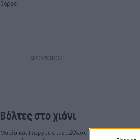
βορρά!
Βόλτες στο χιόνι
Μαρία και Γιώργος εκμεταλλεύτηκαν τις αργίες της