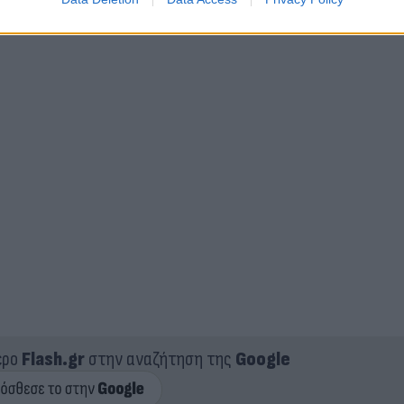
ντρες. Οπότε για να είναι ένας άνθρωπος δίπλα μου,
ερο
Flash.gr
στην αναζήτηση της
Google