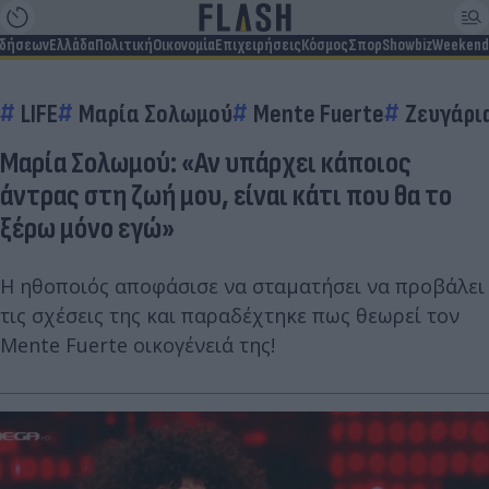
ιδήσεων
Ελλάδα
Πολιτική
Οικονομία
Επιχειρήσεις
Κόσμος
Σπορ
Showbiz
Weekend
LIFE
Μαρία Σολωμού
Mente Fuerte
Ζευγάρι
Μαρία Σολωμού: «Αν υπάρχει κάποιος
άντρας στη ζωή μου, είναι κάτι που θα το
ξέρω μόνο εγώ»
Η ηθοποιός αποφάσισε να σταματήσει να προβάλει
τις σχέσεις της και παραδέχτηκε πως θεωρεί τον
Mente Fuerte οικογένειά της!