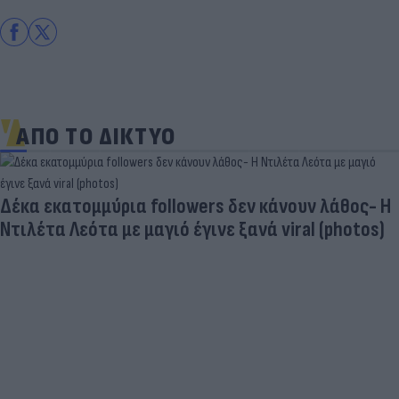
ΑΠΟ ΤΟ ΔΙΚΤΥΟ
«Στην pole position για Κωνσταντέλ
υν λάθος- Η
Ντόρτμουντ»
al (photos)