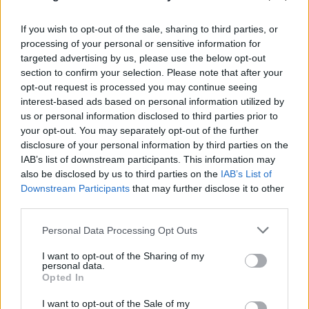
If you wish to opt-out of the sale, sharing to third parties, or
processing of your personal or sensitive information for
targeted advertising by us, please use the below opt-out
section to confirm your selection. Please note that after your
opt-out request is processed you may continue seeing
interest-based ads based on personal information utilized by
us or personal information disclosed to third parties prior to
your opt-out. You may separately opt-out of the further
disclosure of your personal information by third parties on the
Αδιανόητη καταγγελία για τουρίστα στην Κρήτη:
IAB’s list of downstream participants. This information may
also be disclosed by us to third parties on the
IAB’s List of
Έδειχνε ανήλικη και ρωτούσε «πόσο;»
Downstream Participants
that may further disclose it to other
07.08.2026
third parties.
Please note that this website/app uses one or more Google
Personal Data Processing Opt Outs
services and may gather and store information including but
not limited to your visit or usage behaviour. You may click to
I want to opt-out of the Sharing of my
personal data.
grant or deny consent to Google and its third-party tags to
Opted In
use your data for below specified purposes in below Google
consent section.
I want to opt-out of the Sale of my