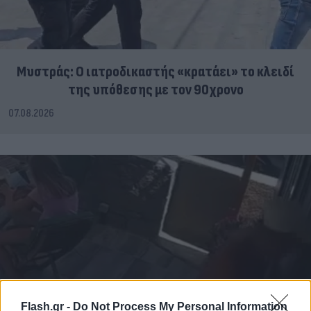
Μυστράς: Ο ιατροδικαστής «κρατάει» το κλειδί
της υπόθεσης με τον 90χρονο
07.08.2026
Flash.gr -
Do Not Process My Personal Information