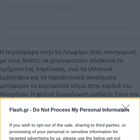
Η δημοσίευση κοινοποιήθηκε από το χρήστη Flash.gr (@flashgrofficial)
Η ατμόσφαιρα στην 5η Λεωφόρο ήταν πανηγυρική,
με τους θεατές να χειροκροτούν αδιάκοπα τα
τμήματα της παρέλασης, ενώ τα ελληνικά
εμβατήρια και τα παραδοσιακά ακούσματα
μετέφεραν το εορταστικό κλίμα στην καρδιά του
Μανχάταν. Η φετινή διοργάνωση ανέδειξε ξανά τον
ρόλο της ομογένειας ως ζωντανού φορέα της
Flash.gr -
Do Not Process My Personal Information
ελληνικής ιστορίας και πολιτιστικής συνέχειας.
If you wish to opt-out of the sale, sharing to third parties, or
processing of your personal or sensitive information for
targeted advertising by us, please use the below opt-out