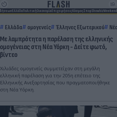
ιδήσεων
Ελλάδα
Πολιτική
Οικονομία
Επιχειρήσεις
Κόσμος
Σπορ
Showbiz
Weekend
Ελλάδα
ομογενείς
Έλληνες Εξωτερικού
Νέ
Με λαμπρότητα η παρέλαση της ελληνικής
ομογένειας στη Νέα Υόρκη - Δείτε φωτό,
βίντεο
Χιλιάδες ομογενείς συμμετείχαν στη μεγάλη
ελληνική παρέλαση για την 205η επέτειο της
Ελληνικής Ανεξαρτησίας που πραγματοποιήθηκε
στη Νέα Υόρκη.