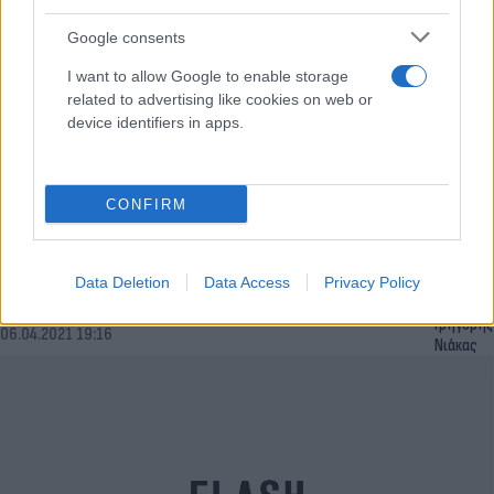
Google consents
I want to allow Google to enable storage
related to advertising like cookies on web or
device identifiers in apps.
CONFIRM
Επιδείνωση καιρού: Έρχεται ψυχρή εισβολή από
την Ευρώπη και πτώση της θερμοκρασίας [vid &
Data Deletion
Data Access
Privacy Policy
pic]
Γρηγόρης
06.04.2021 19:16
Νιάκας