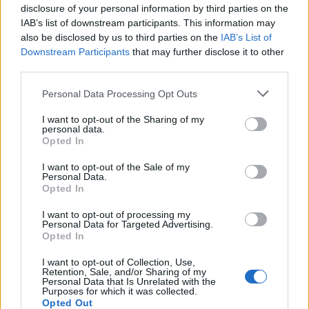
Αγγελική
disclosure of your personal information by third parties on the
17.05.2021 12:01
Γιαννακού
IAB’s list of downstream participants. This information may
also be disclosed by us to third parties on the
IAB’s List of
Downstream Participants
that may further disclose it to other
third parties.
Please note that this website/app uses one or more Google
Personal Data Processing Opt Outs
services and may gather and store information including but
not limited to your visit or usage behaviour. You may click to
I want to opt-out of the Sharing of my
personal data.
grant or deny consent to Google and its third-party tags to
Opted In
use your data for below specified purposes in below Google
consent section.
I want to opt-out of the Sale of my
Personal Data.
Opted In
Καιρός αύριο: Από τους 7 βαθμούς έως τους 33 -
I want to opt-out of processing my
Personal Data for Targeted Advertising.
Πού θα έχει κακοκαιρία [vids]
Opted In
Παναγιώτης
17.04.2021 20:30
I want to opt-out of Collection, Use,
Αλεξανδρόπουλος
Retention, Sale, and/or Sharing of my
Personal Data that Is Unrelated with the
Purposes for which it was collected.
Opted Out