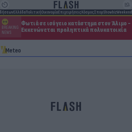
ιδήσεων
Ελλάδα
Πολιτική
Οικονομία
Επιχειρήσεις
Κόσμος
Σπορ
Showbiz
Weekend
Φωτιά σε ισόγειο κατάστημα στον Άλιμο -
BREAKING
Εκκενώνεται προληπτικά πολυκατοικία
NEWS
Meteo