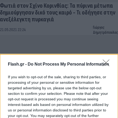
Φωτιά στον Σχίνο Κορινθίας: Τα πύρινα μέτωπα
δημιούργησαν δικό τους καιρό - Τι οδήγησε στην
ανεξέλεγκτη πυρκαγιά
Γιώργος
21.05.2021 22:24
Δημητρόπουλος
Flash.gr -
Do Not Process My Personal Information
If you wish to opt-out of the sale, sharing to third parties, or
processing of your personal or sensitive information for
targeted advertising by us, please use the below opt-out
section to confirm your selection. Please note that after your
opt-out request is processed you may continue seeing
Δασικές πυρκαγιές: 8 εκατομμύρια καμένα
interest-based ads based on personal information utilized by
us or personal information disclosed to third parties prior to
στρέμματα στην Ελλάδα από το 2008 [vid]
your opt-out. You may separately opt-out of the further