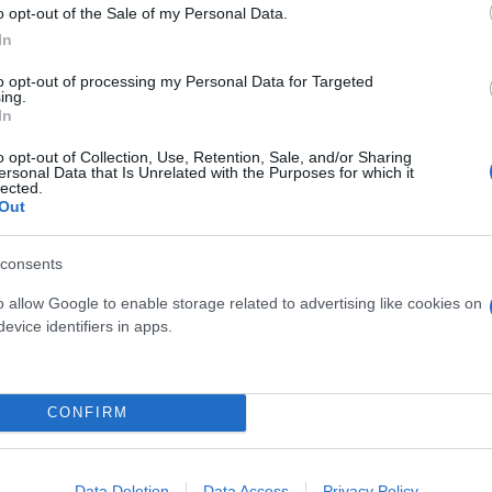
o opt-out of the Sale of my Personal Data.
In
osition για Κωνσταντέλια
to opt-out of processing my Personal Data for Targeted
ing.
τ»
Καλοκαιρινές διακοπές: Γι
In
ελεύθερος χρόνος είναι α
o opt-out of Collection, Use, Retention, Sale, and/or Sharing
για την ψυχική υγεία των
ersonal Data that Is Unrelated with the Purposes for which it
lected.
Out
consents
o allow Google to enable storage related to advertising like cookies on
evice identifiers in apps.
CONFIRM
α για τον καρκίνο των
Data Deletion
Data Access
Privacy Policy