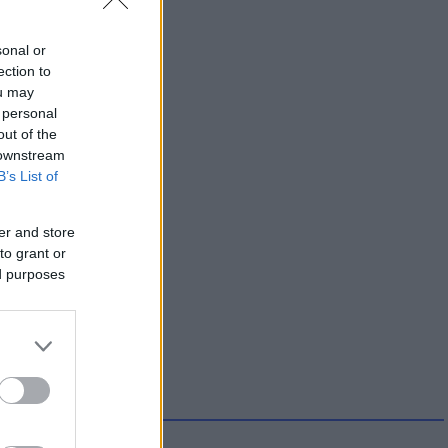
sonal or
ection to
ou may
 personal
out of the
 downstream
B’s List of
er and store
to grant or
ed purposes