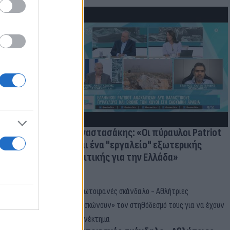
ατί ο
παραίτητος
 παιδιών
Γ. Αναστασάκης: «Οι πύραυλοι Patriot
είναι ένα "εργαλείο" εξωτερικής
πολιτικής για την Ελλάδα»