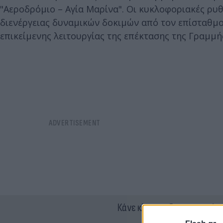
"Αεροδρόμιο – Αγία Μαρίνα". Οι κυκλοφοριακές ρυθ
διενέργειας δυναμικών δοκιμών από τον επίσταθμο
επικείμενης λειτουργίας της επέκτασης της Γραμμή
Κάνε κλικ και δες περισσότ