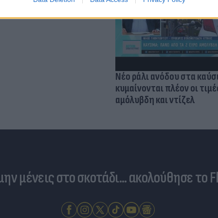
ηγεί θεραπεία και
ει" τον όγκο
Νέο ράλι ανόδου στα καύσ
κυμαίνονται πλέον οι τιμέ
αμόλυβδη και ντίζελ
 μην μένεις στο σκοτάδι... ακολούθησε το F