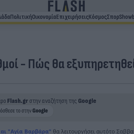
λάδα
Πολιτική
Οικονομία
Επιχειρήσεις
Κόσμος
Σπορ
Showb
θμοί - Πώς θα εξυπηρετηθεί
ερο
Flash.gr
στην αναζήτηση της
Google
αι "Αγία Βαρβάρα"
θα λειτουργήσει αυτο΄το Σαββ