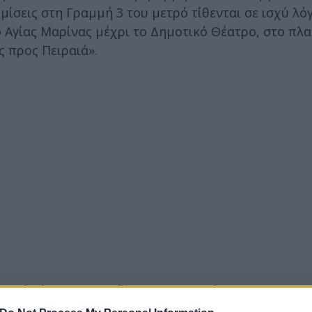
μίσεις στη Γραμμή 3 του μετρό τίθενται σε ισχύ λό
 Αγίας Μαρίνας μέχρι το Δημοτικό Θέατρο, στο πλα
ς προς Πειραιά».
ερο
Flash.gr
στην αναζήτηση της
Google