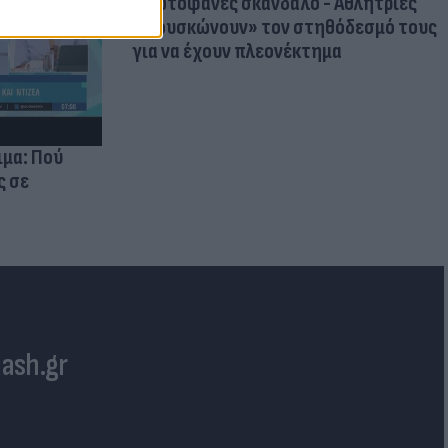
Πρωτοφανές σκάνδαλο - Aθλήτριες
«φουσκώνουν» τον στηθόδεσμό τους
για να έχουν πλεονέκτημα
ιμα: Πού
ς σε
lash.gr