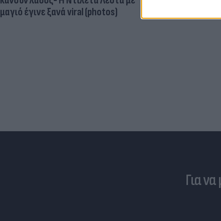
κάνουν λάθος- Η Ντιλέτα Λεότα με
ωοθηκών χορ
μαγιό έγινε ξανά viral (photos)
"κατασκοπεύ
Για να