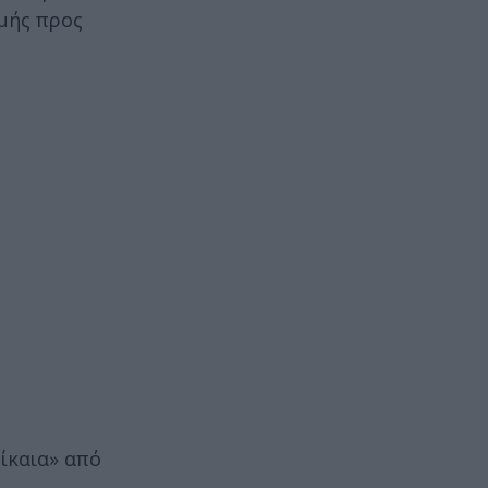
μμής προς
ίκαια» από