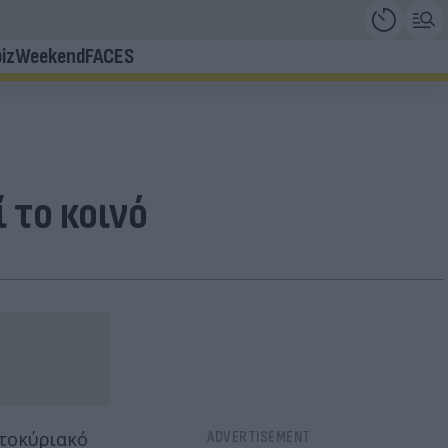
iz
Weekend
FACES
 το κοινό
ατοκύριακό