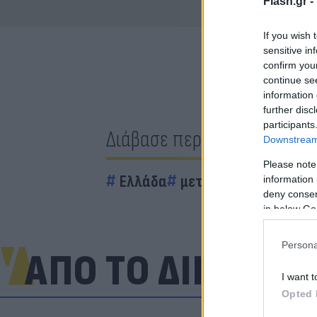
Flash.gr -
If you wish 
sensitive in
confirm you
continue se
information 
further disc
participants
Διάβασε περισσότερα
Downstream 
Please note
Ελλάδα
μετρό
information 
deny consent
in below Go
Persona
ΑΠΟ ΤΟ ΔΙΚΤΥΟ
I want t
Opted 