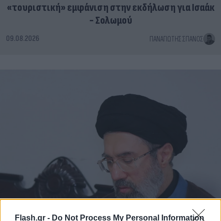
«τουριστική» εμφάνιση στην εκδήλωση για Ισαάκ
- Σολωμού
09.08.2026
ΠΑΝΑΓΙΏΤΗΣ ΣΠΑΝΌΣ
Flash.gr -
Do Not Process My Personal Information