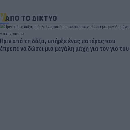
ΑΠΟ ΤΟ ΔΙΚΤΥΟ
Στη «δίνη» του υπερτουρισμού τα Κουφονήσια:
Από «απάτητος» παράδεισος σε... κοσμοπολίτικο
νησί