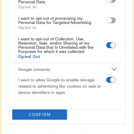
Personal Data.
Opted In
I want to opt-out of processing my
Personal Data for Targeted Advertising.
Opted In
I want to opt-out of Collection, Use,
Retention, Sale, and/or Sharing of my
Personal Data that Is Unrelated with the
Purposes for which it was collected.
Opted Out
Google consents
I want to allow Google to enable storage
Ιωάννα Τούνη: Ο προορισμός που επέλεξε για να
related to advertising like cookies on web or
γιορτάσει τα 33α γενέθλιά της
device identifiers in apps.
09.08.2026
ΤΖΏΡΤΖΙΑ ΓΕΩΡΓΊΟΥ
CONFIRM