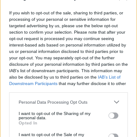
If you wish to opt-out of the sale, sharing to third parties, or
processing of your personal or sensitive information for
targeted advertising by us, please use the below opt-out
section to confirm your selection. Please note that after your
opt-out request is processed you may continue seeing
interest-based ads based on personal information utilized by
Μοτζτάμπα Χαμενεΐ: Νέο βίντεο εν μέσω φημών
us or personal information disclosed to third parties prior to
για την υγεία του – Άγνωστο πότε καταγράφηκε
your opt-out. You may separately opt-out of the further
disclosure of your personal information by third parties on the
09.08.2026
IAB’s list of downstream participants. This information may
also be disclosed by us to third parties on the
IAB’s List of
Downstream Participants
that may further disclose it to other
third parties.
Please note that this website/app uses one or more Google
Personal Data Processing Opt Outs
services and may gather and store information including but
not limited to your visit or usage behaviour. You may click to
I want to opt-out of the Sharing of my
personal data.
grant or deny consent to Google and its third-party tags to
Opted In
use your data for below specified purposes in below Google
consent section.
I want to opt-out of the Sale of my