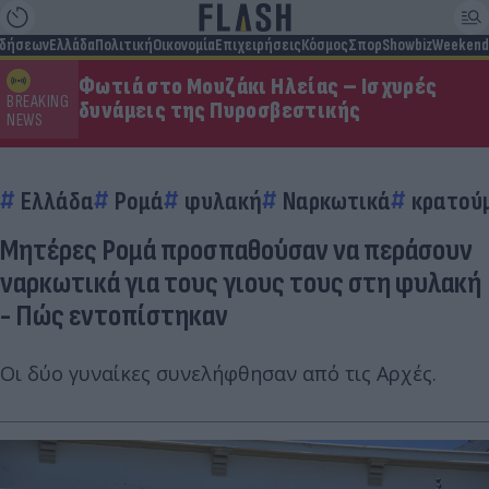
ιδήσεων
Ελλάδα
Πολιτική
Οικονομία
Επιχειρήσεις
Κόσμος
Σπορ
Showbiz
Weekend
Φωτιά στο Μουζάκι Ηλείας – Ισχυρές
BREAKING
δυνάμεις της Πυροσβεστικής
NEWS
Ελλάδα
Ρομά
φυλακή
Ναρκωτικά
κρατού
Μητέρες Ρομά προσπαθούσαν να περάσουν
ναρκωτικά για τους γιους τους στη φυλακή
- Πώς εντοπίστηκαν
Οι δύο γυναίκες συνελήφθησαν από τις Αρχές.