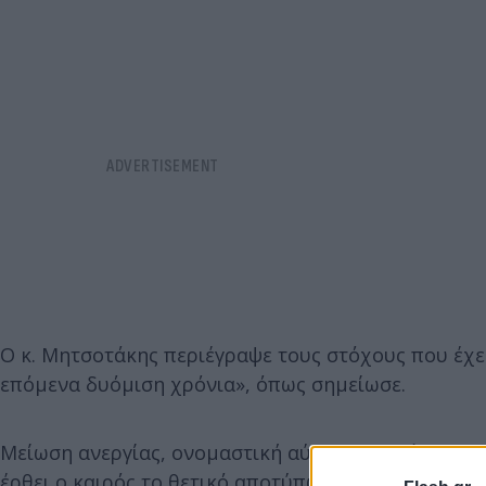
Ο κ. Μητσοτάκης περιέγραψε τους στόχους που έχε
επόμενα δυόμιση χρόνια», όπως σημείωσε.
Μείωση ανεργίας, ονομαστική αύξηση μισθών και μ
έρθει ο καιρός το θετικό αποτύπωμα της μακροοικο