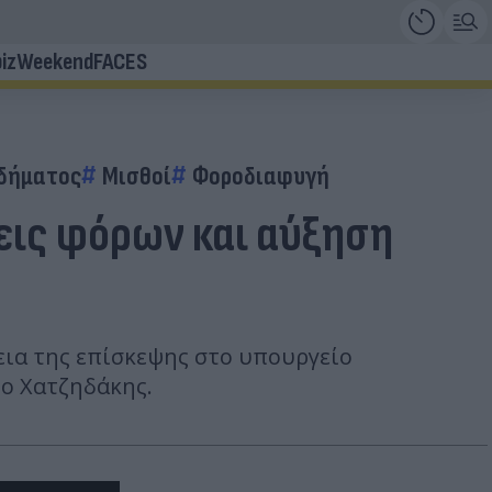
iz
Weekend
FACES
οδήματος
Μισθοί
Φοροδιαφυγή
εις φόρων και αύξηση
εια της επίσκεψης στο υπουργείο
 ο Χατζηδάκης.