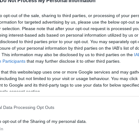
Do Not Process My Personal Information
γιατί είναι θεμέλιο οικονομικής και αναπτυξιακής
to opt-out of the sale, sharing to third parties, or processing of your per
formation for targeted advertising by us, please use the below opt-out s
r selection. Please note that after your opt-out request is processed y
eing interest-based ads based on personal information utilized by us or
disclosed to third parties prior to your opt-out. You may separately opt-
losure of your personal information by third parties on the IAB’s list of
. This information may also be disclosed by us to third parties on the
IA
Participants
that may further disclose it to other third parties.
 that this website/app uses one or more Google services and may gath
including but not limited to your visit or usage behaviour. You may click 
 to Google and its third-party tags to use your data for below specifi
ogle consent section.
l Data Processing Opt Outs
οσπάθεια για περαιτέρω αντιμετώπιση της φοροδι
o opt-out of the Sharing of my personal data.
ν οικονομία που θα επιστρέψει είτε με μειώσεις φό
In