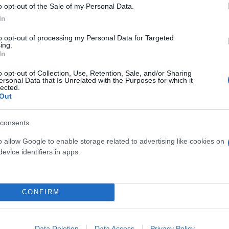
o opt-out of the Sale of my Personal Data.
In
ο κ. Μητσοτάκης στο νομοσχέδιο για τη λειτουργία
ντική διεύρυνση των οφειλών που μπορούν να ρυθ
to opt-out of processing my Personal Data for Targeted
ing.
την πραγματική οικονομία, οι αριθμοί εημερούν αλλ
In
ρα» παρατήρησε.
o opt-out of Collection, Use, Retention, Sale, and/or Sharing
ersonal Data that Is Unrelated with the Purposes for which it
lected.
άδα η ορθή προετοιμασία και το χρονοδιάγραμμα υλ
Out
- έργα που αφορούν όλους τους πολίτες και έχουν
consents
o allow Google to enable storage related to advertising like cookies on
evice identifiers in apps.
CONFIRM
Data Deletion
Data Access
Privacy Policy