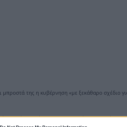
ι μπροστά της η κυβέρνηση «με ξεκάθαρο σχέδιο γι
είωση φόρων, τόνισε ο κ. Μητσοτάκης σημειώνοντας
νομικής πορείας να το αισθανθούν καλύτερα οι πολ