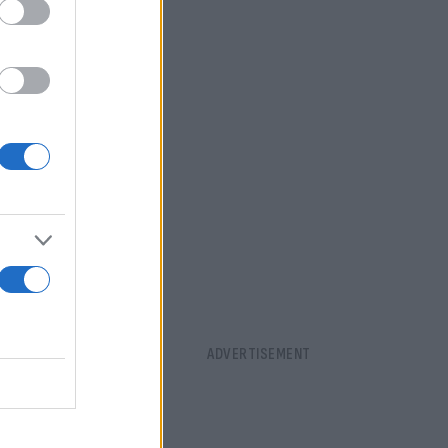
 της
μιστούν.
ά πολλοί
οποίησης
 ισχυρό