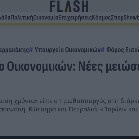
λάδα
Πολιτική
Οικονομία
Επιχειρήσεις
Κόσμος
Σπορ
Showb
ιερρακάκης
Υπουργείο Οικονομικών
Φόρος Εισ
 Οικονομικών: Νέες μειώσ
μιση χρόνια» είπε ο Πρωθυπουργός στη διάρκ
αθανάση, Κώτσηρα και Πετραλιά. «Παρών» και