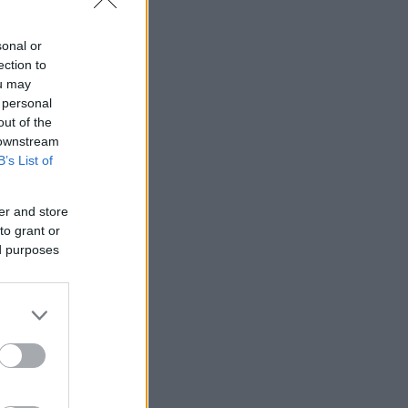
 πολιτικής».
sonal or
ection to
ou may
 personal
out of the
 downstream
B’s List of
er and store
to grant or
ed purposes
αφυγής που
ρων, είτε με