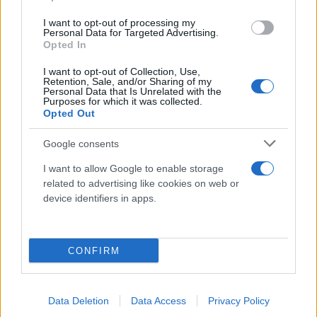
I want to opt-out of processing my
Personal Data for Targeted Advertising.
Opted In
I want to opt-out of Collection, Use,
Retention, Sale, and/or Sharing of my
Personal Data that Is Unrelated with the
Purposes for which it was collected.
Opted Out
Το γεγονός ότι ο ίδιος ο Αλέξης Τσίπρας φαίνεται
να υιοθετεί πλέον την πρώτη αφήγηση, ενώ κατά τη
Google consents
διάρκεια της αντιπολίτευσης ενθάρρυνε (ή
I want to allow Google to enable storage
τουλάχιστον δεν απέτρεψε) τη δεύτερη, δημιουργεί
related to advertising like cookies on web or
device identifiers in apps.
την αίσθηση των «παράλληλων αληθειών», που
καταγγέλλει τώρα ο Ευκλείδης Τσακαλώτος.
CONFIRM
Data Deletion
Data Access
Privacy Policy