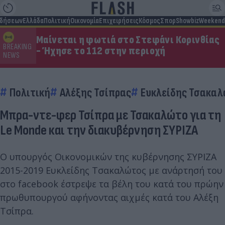
ιδήσεων
Ελλάδα
Πολιτική
Οικονομία
Επιχειρήσεις
Κόσμος
Σπορ
Showbiz
Weekend
Μαίνεται η φωτιά στο Στεφάνι Κορινθίας
BREAKING
- Ήχησε το 112 στην περιοχή
NEWS
Πολιτική
Αλέξης Τσίπρας
Ευκλείδης Τσακα
Μπρα-ντε-φερ Τσίπρα με Τσακαλώτο για τη
Le Monde και την διακυβέρνηση ΣΥΡΙΖΑ
Ο υπουργός Οικονομικών της κυβέρνησης ΣΥΡΙΖΑ
2015-2019 Ευκλείδης Τσακαλώτος με ανάρτησή του
στο facebook έστρεψε τα βέλη του κατά του πρώην
πρωθυπουργού αφήνοντας αιχμές κατά του Αλέξη
Τσίπρα.