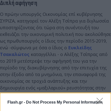
Διπλή αφήγηση
Ο πρώην υπουργός Οικονομίας επί κυβέρνησης
ΣΥΡΙΖΑ, κατηγορεί τον Αλέξη Τσίπρα για διγλωσσία
υποστηρίζοντας ότι τώρα στη συνέντευξή του
εκθειάζει την οικονομική πολιτική που ακολούθησε
ως πρωθυπουργός ο ίδιος την περίοδο 2015-2019,
ενώ -σύμφωνα με όσα ο ίδιος ο
Ευκλείδης
Τσακαλώτος
καταγγέλλει - ο Αλέξης Τσίπρας από
το 2019 μετέστρεψε την αφήγησή του για την
περίοδο της διακυβέρνησης από την επιτυχία της
στην έξοδο από τα μνημόνια, την επαναφορά της
οικονομίας σε τροχιά ανάπτυξης και την
δημιουργία ενός «μαξιλαριού» ρευστότητας στην
αυτοκριτική διάσταση.
Flash.gr -
Do Not Process My Personal Information