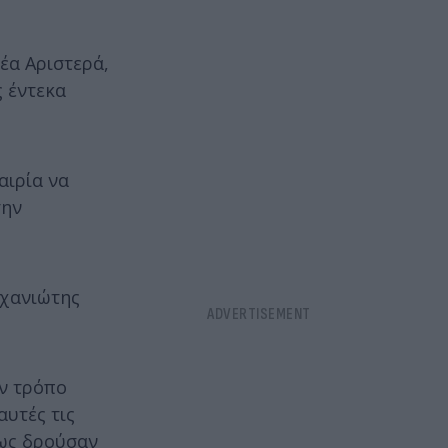
έα Αριστερά,
ς έντεκα
αιρία να
την
ο χανιώτης
υν τρόπο
υτές τις
πως δρούσαν