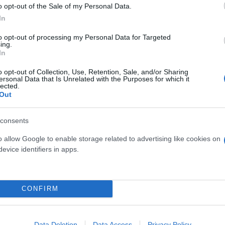
o opt-out of the Sale of my Personal Data.
In
to opt-out of processing my Personal Data for Targeted
ing.
In
o opt-out of Collection, Use, Retention, Sale, and/or Sharing
ersonal Data that Is Unrelated with the Purposes for which it
lected.
Out
consents
 της κυβέρνησης Τσίπρα. Ο Π.Πολάκης, πάρα πολλές
o allow Google to enable storage related to advertising like cookies on
 «μαξιλάρι» των 37 δις ευρώ, όσο και για τη φορολ
evice identifiers in apps.
λά 30 δισεκατομμύρια. Μόνο που δεν θα μπορούσαμε
CONFIRM
εν το αφήσαμε στη ΝΔ αλλά στον ελληνικό λαό», ήτ
Data Deletion
Data Access
Privacy Policy