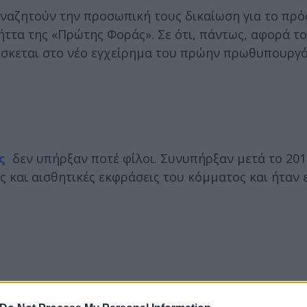
αναζητούν την προσωπική τους δικαίωση για το πρ
 ήττα της «Πρώτης Φοράς». Σε ότι, πάντως, αφορά τ
σκεται στο νέο εγχείρημα του πρώην πρωθυπουργό 
ς
δεν υπήρξαν ποτέ φίλοι. Συνυπήρξαν μετά το 201
ς και αισθητικές εκφράσεις του κόμματος και ήταν 