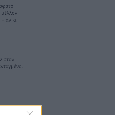
όσφατο
ο μέλλον
– αν κι
2 στον
ενταγμένοι