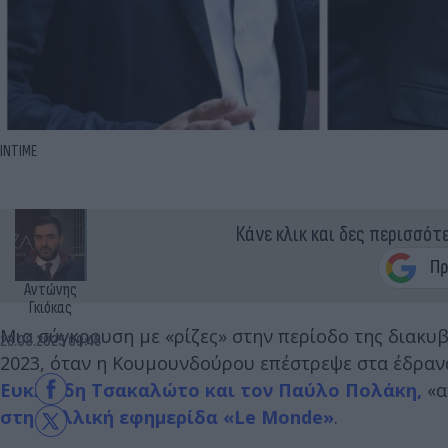
INTIME
Κάνε κλικ και δες περισσότ
Αντώνης
Γκιόκας
Μια σύγκρουση με «ρίζες» στην περίοδο της διακυβ
23.08.2025 09:45
2023, όταν η Κουμουνδούρου επέστρεψε στα έδρανα
Ευκλείδη Τσακαλώτο και τον Παύλο Πολάκη,
«α
στη γαλλική εφημερίδα «Le Monde»
.