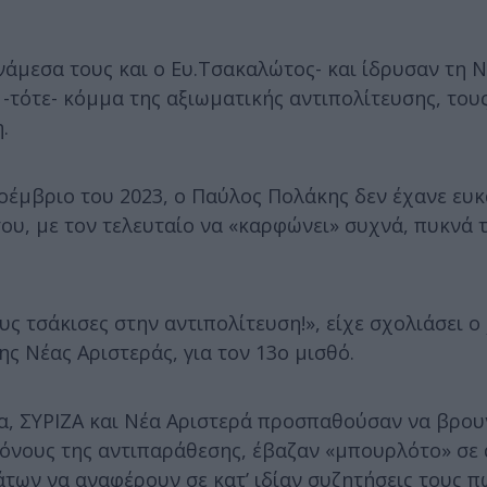
άμεσα τους και ο Ευ.Τσακαλώτος- και ίδρυσαν τη Ν
-τότε- κόμμα της αξιωματικής αντιπολίτευσης, του
.
οέμβριο του 2023, ο Παύλος Πολάκης δεν έχανε ευκ
ου, με τον τελευταίο να «καρφώνει» συχνά, πυκνά 
ους τσάκισες στην αντιπολίτευση!», είχε σχολιάσει 
 Νέας Αριστεράς, για τον 13ο μισθό.
ρα, ΣΥΡΙΖΑ και Νέα Αριστερά προσπαθούσαν να βρο
όνους της αντιπαράθεσης, έβαζαν «μπουρλότο» σε α
άτων να αναφέρουν σε κατ’ ιδίαν συζητήσεις τους 