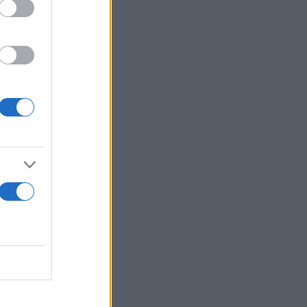
 φορές
όγηση της
, γιατί
αν η