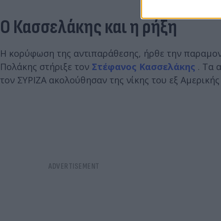
Ο Κασσελάκης και η ρήξη
Η κορύφωση της αντιπαράθεσης, ήρθε την παραμον
Πολάκης στήριξε τον
Στέφανος Κασσελάκης
. Τα 
τον ΣΥΡΙΖΑ ακολούθησαν της νίκης του εξ Αμερικής