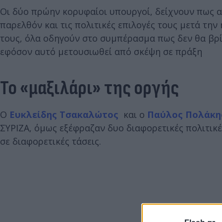
Οι δύο πρώην κορυφαίοι υπουργοί, δείχνουν πως 
παρελθόν και τις πολιτικές επιλογές τους μετά την
τους, όλα οδηγούν στο συμπέρασμα πως δεν θα βρί
εφόσον αυτό μετουσιωθεί από σκέψη σε πράξη
Το «μαξιλάρι» της οργής
Ο
Ευκλείδης Τσακαλώτος
και ο
Παύλος Πολάκη
ΣΥΡΙΖΑ, όμως εξέφραζαν δυο διαφορετικές πολιτικέ
σε διαφορετικές τάσεις.