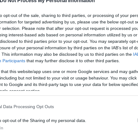
Do Not Process My Personal Information
to opt-out of the sale, sharing to third parties, or processing of your per
formation for targeted advertising by us, please use the below opt-out s
r selection. Please note that after your opt-out request is processed y
eing interest-based ads based on personal information utilized by us or
disclosed to third parties prior to your opt-out. You may separately opt-
losure of your personal information by third parties on the IAB’s list of
. This information may also be disclosed by us to third parties on the
IA
η Τσίπρα. Ο πρώτος ως υπουργός Οικονομικών και ο
Participants
that may further disclose it to other third parties.
βρίσκεται στο υπουργείο υπό την πολιτική «σκέπη»
 that this website/app uses one or more Google services and may gath
οντά στον Τσακαλώτο και με τον οποίο ο χανιώτης
including but not limited to your visit or usage behaviour. You may click 
 στο υπουργείο Υγείας.
 to Google and its third-party tags to use your data for below specifi
ogle consent section.
 -στον προ της διάσπασης ΣΥΡΙΖΑ- θεωρούνταν και 
l Data Processing Opt Outs
ισε να κλιμακώνεται μετά την ήττα του 2019.
o opt-out of the Sharing of my personal data.
In