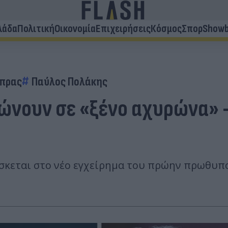
λάδα
Πολιτική
Οικονομία
Επιχειρήσεις
Κόσμος
Σπορ
Showb
ίπρας
Παύλος Πολάκης
ουν σε «ξένο αχυρώνα» - 
σκεται στο νέο εγχείρημα του πρώην πρωθυπ