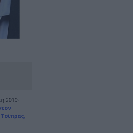
η 2019-
στον
 Τσίπρας,