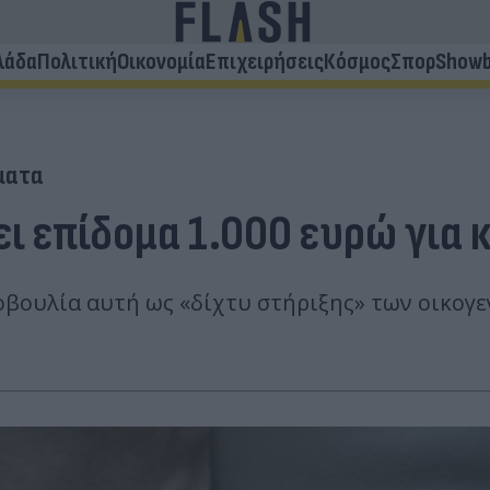
λάδα
Πολιτική
Οικονομία
Επιχειρήσεις
Κόσμος
Σπορ
Showb
ματα
 επίδομα 1.000 ευρώ για κ
βουλία αυτή ως «δίχτυ στήριξης» των οικογε