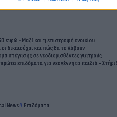
50 ευρώ - Μαζί και η επιστροφή ενοικίου
 οι δικαιούχοι και πώς θα το λάβουν
δομα στέγασης σε νεοδιορισθέντες γιατρούς
πρώτα επιδόματα για νεογέννητα παιδιά - Στήριξ
cal News
Επιδόματα