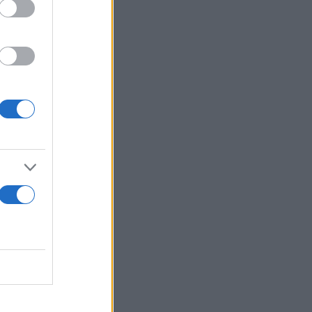
ε και τη
α έχουν
ρώην