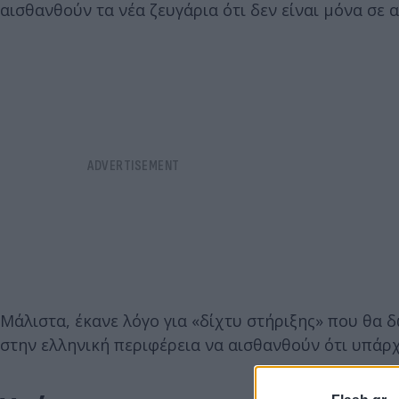
αισθανθούν τα νέα ζευγάρια ότι δεν είναι μόνα σε 
Μάλιστα, έκανε λόγο για «δίχτυ στήριξης» που θα δ
στην ελληνική περιφέρεια να αισθανθούν ότι υπάρχ