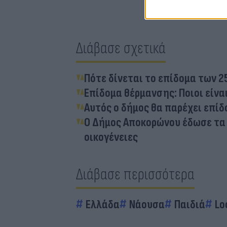
Διάβασε σχετικά
Πότε δίνεται το επίδομα των 2
Επίδομα θέρμανσης: Ποιοι είναι
Αυτός ο δήμος θα παρέχει επί
Ο Δήμος Αποκορώνου έδωσε τα 
οικογένειες
Διάβασε περισσότερα
Ελλάδα
Νάουσα
Παιδιά
Lo