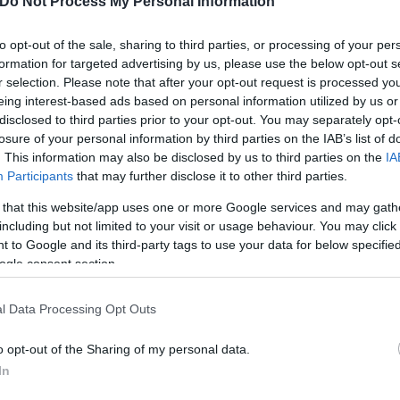
Do Not Process My Personal Information
to opt-out of the sale, sharing to third parties, or processing of your per
κός, καθώς και το να είναι οι γονείς μόνιμοι κάτο
formation for targeted advertising by us, please use the below opt-out s
μό των παιδιών. Με κάθε νέο παιδί που αποκτά μια
r selection. Please note that after your opt-out request is processed y
eing interest-based ads based on personal information utilized by us or
disclosed to third parties prior to your opt-out. You may separately opt-
losure of your personal information by third parties on the IAB’s list of
. This information may also be disclosed by us to third parties on the
IA
Participants
that may further disclose it to other third parties.
 that this website/app uses one or more Google services and may gath
including but not limited to your visit or usage behaviour. You may click 
 to Google and its third-party tags to use your data for below specifi
ogle consent section.
l Data Processing Opt Outs
o opt-out of the Sharing of my personal data.
In