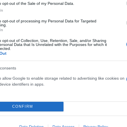
o opt-out of the Sale of my Personal Data.
 το επίδομα έλαβαν 58 οικογένειες. Επιπλέον, εξήρ
In
ελούν τις οικογένειες, π.χ. όλα τα νέα ζευγάρια ν
Τέλος προανήγγειλε την αξιοποίηση κτιρίων από π
to opt-out of processing my Personal Data for Targeted
ing.
ών.
In
o opt-out of Collection, Use, Retention, Sale, and/or Sharing
ersonal Data that Is Unrelated with the Purposes for which it
lected.
Out
consents
o allow Google to enable storage related to advertising like cookies on
evice identifiers in apps.
ερο
Flash.gr
στην αναζήτηση της
Google
CONFIRM
Data Deletion
Data Access
Privacy Policy