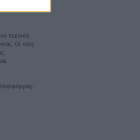
νο τεχνικό,
ιας. Οι νέες
ς,
και
πλατφόρμας: