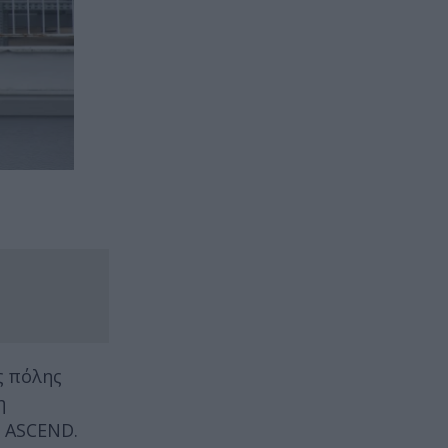
ς πόλης
η
υ ASCEND.