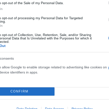
o opt-out of the Sale of my Personal Data.
In
to opt-out of processing my Personal Data for Targeted
ing.
In
o opt-out of Collection, Use, Retention, Sale, and/or Sharing
ersonal Data that Is Unrelated with the Purposes for which it
lected.
Out
consents
o allow Google to enable storage related to advertising like cookies on
evice identifiers in apps.
CONFIRM
Data Deletion
Data Access
Privacy Policy