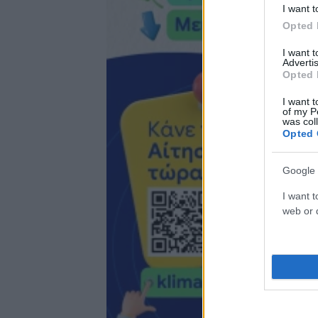
I want t
Opted 
I want 
Advertis
Opted 
I want t
of my P
was col
Opted 
Google 
I want t
web or d