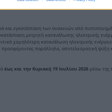
ά και εγκατάσταση των συσκευών από πιστοποιημέ
εγκατάσταση μετρητή κατανάλωσης ηλεκτρικής ενέργε
ντικά χαμηλότερη κατανάλωση ηλεκτρικής ενέργεια
ν, προσφέροντας παράλληλα, αποτελεσματική ψύξη 
κά
έ
ως και την Κυριακή 19 Ιουλίου 2026
μέσω της 