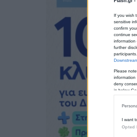
Flash.gr -
If you wish 
sensitive in
confirm you
continue se
information 
further disc
participants
Downstream 
Please note
information 
deny consent
in below Go
Persona
I want t
Opted 