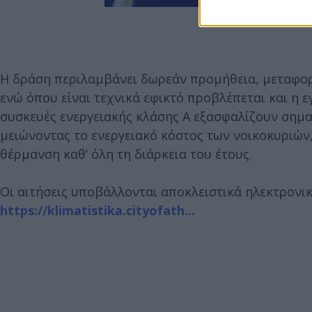
Η δράση περιλαμβάνει δωρεάν προμήθεια, μεταφορ
ενώ όπου είναι τεχνικά εφικτό προβλέπεται και η 
συσκευές ενεργειακής κλάσης Α εξασφαλίζουν σημα
μειώνοντας το ενεργειακό κόστος των νοικοκυριώ
θέρμανση καθ’ όλη τη διάρκεια του έτους.
Οι αιτήσεις υποβάλλονται αποκλειστικά ηλεκτρονι
https://klimatistika.cityofath...