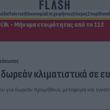
λάδα
Πολιτική
Οικονομία
Επιχειρήσεις
Κόσμος
Σπορ
Showb
ίθι - Μήνυμα ετοιμότητας από το 112
αύσωνας
 δωρεάν κλιματιστικά σε ε
λίου για δωρεάν προμήθεια, μεταφορά και εγκα