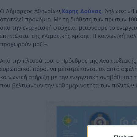
Ο Δήμαρχος Αθηναίων,
Χάρης Δούκας
, δήλωσε: «Η
αποτελεί προνόμιο. Με τη διάθεση των πρώτων 100
από την ενεργειακή φτώχεια, μειώνουμε το ενεργει
επιπτώσεις της κλιματικής κρίσης. Η κοινωνική πο
προχωρούν μαζί».
Από την πλευρά του, ο Πρόεδρος της Αναπτυξιακής 
ευρωπαϊκοί πόροι να μετατρέπονται σε απτά οφέλη 
κοινωνική στήριξη με την ενεργειακή αναβάθμιση τ
που βελτιώνουν την καθημερινότητα των πολιτών κ