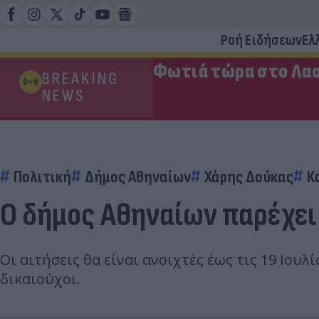
Ροή Ειδήσεων
Ελ
Φωτιά τώρα στο Λασ
BREAKING
NEWS
Πολιτική
Δήμος Αθηναίων
Χάρης Δούκας
Κ
Ο δήμος Αθηναίων παρέχει
Οι αιτήσεις θα είναι ανοιχτές έως τις 19 Ιου
δικαιούχοι.