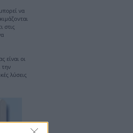
μπορεί να
κιμάζονται
ι στις
να
ς είναι οι
 την
κές λύσεις