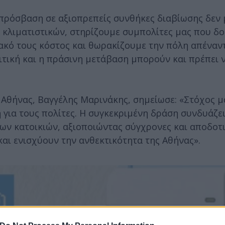
 πρόσβαση σε αξιοπρεπείς συνθήκες διαβίωσης δεν 
 κλιματιστικών, στηρίζουμε συμπολίτες μας που δο
ακό τους κόστος και θωρακίζουμε την πόλη απέναντ
λιτική και η πράσινη μετάβαση μπορούν και πρέπει 
Αθήνας, Βαγγέλης Μαρινάκης, σημείωσε: «Στόχος μα
για τους πολίτες. Η συγκεκριμένη δράση συνδυάζει
ων κατοικιών, αξιοποιώντας σύγχρονες και αποδοτι
αι ενισχύουν την ανθεκτικότητα της Αθήνας».