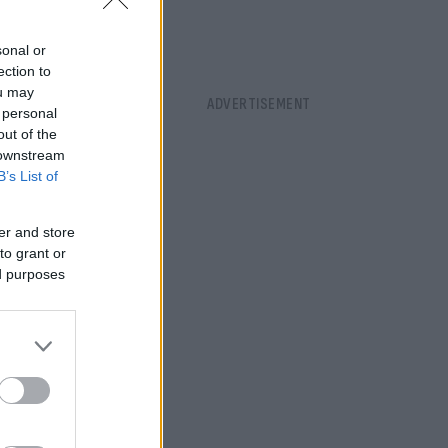
sonal or
ection to
ou may
 personal
out of the
 downstream
B’s List of
er and store
to grant or
ed purposes